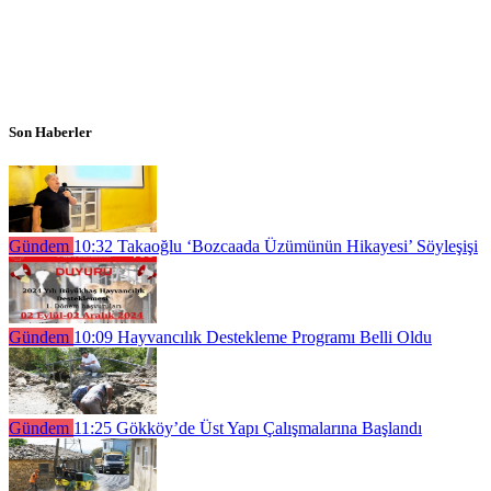
Son Haberler
Gündem
10:32
Takaoğlu ‘Bozcaada Üzümünün Hikayesi’ Söyleşişi
Gündem
10:09
Hayvancılık Destekleme Programı Belli Oldu
Gündem
11:25
Gökköy’de Üst Yapı Çalışmalarına Başlandı