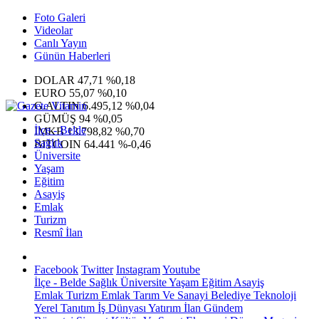
Foto Galeri
Videolar
Canlı Yayın
Günün Haberleri
DOLAR
47,71
%0,18
EURO
55,07
%0,10
G.ALTIN
6.495,12
%0,04
GÜMÜŞ
94
%0,05
İlçe - Belde
IMKB
13.798,82
%0,70
Sağlık
BITCOIN
64.441
%-0,46
Üniversite
Yaşam
Eğitim
Asayiş
Emlak
Turizm
Resmî İlan
Facebook
Twitter
Instagram
Youtube
İlçe - Belde
Sağlık
Üniversite
Yaşam
Eğitim
Asayiş
Emlak
Turizm
Emlak
Tarım Ve Sanayi
Belediye
Teknoloji
Yerel
Tanıtım
İş Dünyası
Yatırım
İlan
Gündem