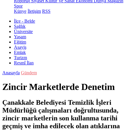
Röportaj
Siyaset
Kültür Ve Sanat
Ekonomi
Dünya
Magazin
Spor
Künye
İletişim
RSS
İlçe - Belde
Sağlık
Üniversite
Yaşam
Eğitim
Asayiş
Emlak
Turizm
Resmî İlan
Anasayfa
Gündem
Zincir Marketlerde Denetim
Çanakkale Belediyesi Temizlik İşleri
Müdürlüğü çalışmaları doğrultusunda,
zincir marketlerin son kullanma tarihi
geçmiş ve imha edilecek olan atıklarına