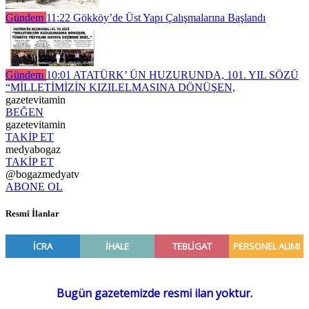
Gündem
11:22
Gökköy’de Üst Yapı Çalışmalarına Başlandı
Gündem
10:01
ATATÜRK’ ÜN HUZURUNDA, 101. YIL SÖZÜ
“MİLLETİMİZİN KIZILELMASINA DÖNÜŞEN,
gazetevitamin
BEĞEN
gazetevitamin
TAKİP ET
medyabogaz
TAKİP ET
@bogazmedyatv
ABONE OL
Resmî İlanlar