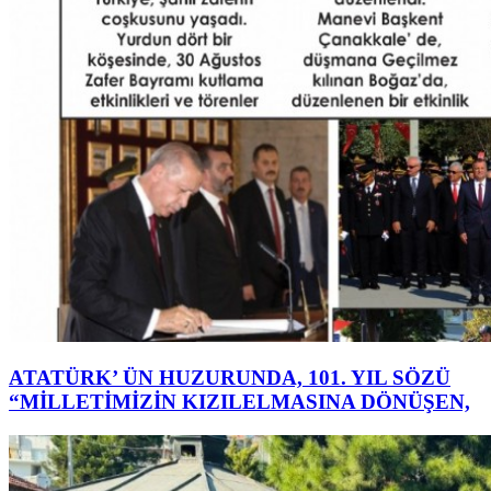
ATATÜRK’ ÜN HUZURUNDA, 101. YIL SÖZÜ
“MİLLETİMİZİN KIZILELMASINA DÖNÜŞEN,