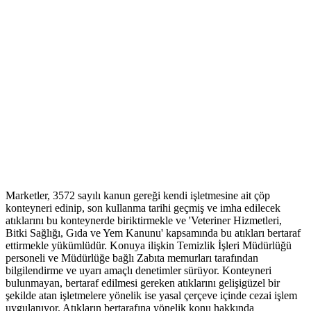
Marketler, 3572 sayılı kanun gereği kendi işletmesine ait çöp
konteyneri edinip, son kullanma tarihi geçmiş ve imha edilecek
atıklarını bu konteynerde biriktirmekle ve 'Veteriner Hizmetleri,
Bitki Sağlığı, Gıda ve Yem Kanunu' kapsamında bu atıkları bertaraf
ettirmekle yükümlüdür. Konuya ilişkin Temizlik İşleri Müdürlüğü
personeli ve Müdürlüğe bağlı Zabıta memurları tarafından
bilgilendirme ve uyarı amaçlı denetimler sürüyor. Konteyneri
bulunmayan, bertaraf edilmesi gereken atıklarını gelişigüzel bir
şekilde atan işletmelere yönelik ise yasal çerçeve içinde cezai işlem
uygulanıyor. Atıkların bertarafına yönelik konu hakkında