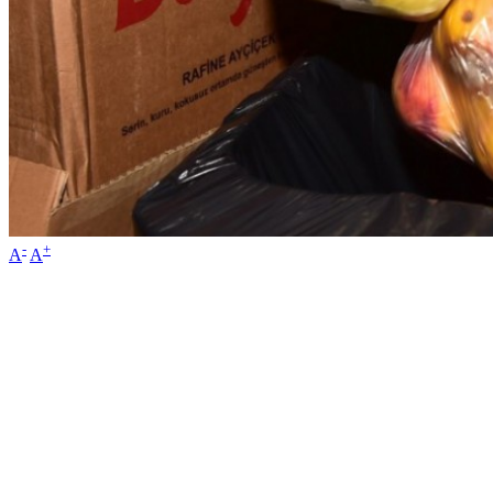
-
+
A
A