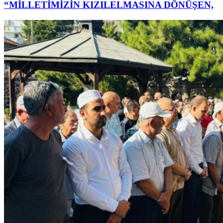
“MİLLETİMİZİN KIZILELMASINA DÖNÜŞEN,