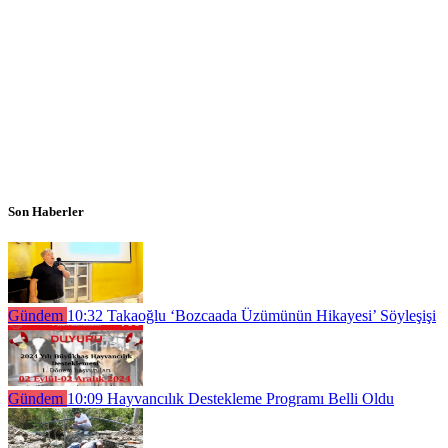
Son Haberler
Gündem
10:32
Takaoğlu ‘Bozcaada Üzümünün Hikayesi’ Söyleşişi
Gündem
10:09
Hayvancılık Destekleme Programı Belli Oldu