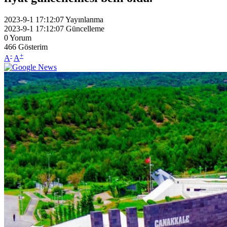
2023-9-1 17:12:07
Yayınlanma
2023-9-1 17:12:07
Güncelleme
0
Yorum
466
Gösterim
-
+
A
A