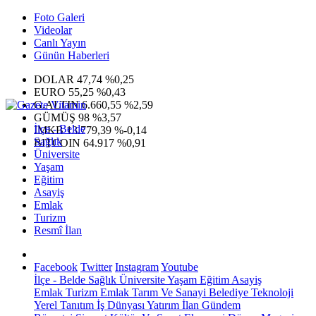
Foto Galeri
Videolar
Canlı Yayın
Günün Haberleri
DOLAR
47,74
%0,25
EURO
55,25
%0,43
G.ALTIN
6.660,55
%2,59
GÜMÜŞ
98
%3,57
İlçe - Belde
IMKB
13.779,39
%-0,14
Sağlık
BITCOIN
64.917
%0,91
Üniversite
Yaşam
Eğitim
Asayiş
Emlak
Turizm
Resmî İlan
Facebook
Twitter
Instagram
Youtube
İlçe - Belde
Sağlık
Üniversite
Yaşam
Eğitim
Asayiş
Emlak
Turizm
Emlak
Tarım Ve Sanayi
Belediye
Teknoloji
Yerel
Tanıtım
İş Dünyası
Yatırım
İlan
Gündem