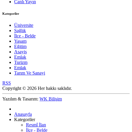
Canlı Yayın
Kategoriler
Üniversite
Sağlık
İlçe - Belde
Yaşam
Eğitim
Asayiş
Emlak
Turizm
Emlak
Tarım Ve Sanayi
RSS
Copyright © 2026 Her hakkı saklıdır.
Yazılım & Tasarım:
WK Bilişim
Anasayfa
Kategoriler
Resmî İlan
İlçe - Belde