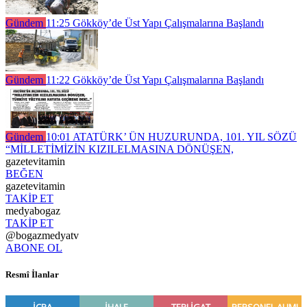
Gündem
11:25
Gökköy’de Üst Yapı Çalışmalarına Başlandı
Gündem
11:22
Gökköy’de Üst Yapı Çalışmalarına Başlandı
Gündem
10:01
ATATÜRK’ ÜN HUZURUNDA, 101. YIL SÖZÜ
“MİLLETİMİZİN KIZILELMASINA DÖNÜŞEN,
gazetevitamin
BEĞEN
gazetevitamin
TAKİP ET
medyabogaz
TAKİP ET
@bogazmedyatv
ABONE OL
Resmî İlanlar