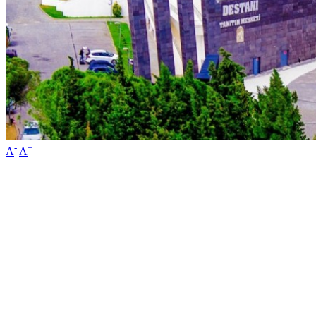
-
+
A
A