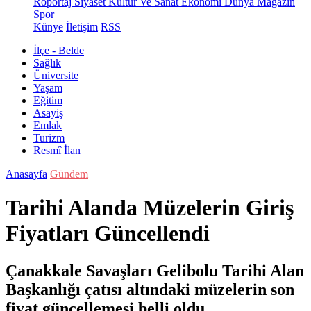
Röportaj
Siyaset
Kültür Ve Sanat
Ekonomi
Dünya
Magazin
Spor
Künye
İletişim
RSS
İlçe - Belde
Sağlık
Üniversite
Yaşam
Eğitim
Asayiş
Emlak
Turizm
Resmî İlan
Anasayfa
Gündem
Tarihi Alanda Müzelerin Giriş
Fiyatları Güncellendi
Çanakkale Savaşları Gelibolu Tarihi Alan
Başkanlığı çatısı altındaki müzelerin son
fiyat güncellemesi belli oldu.