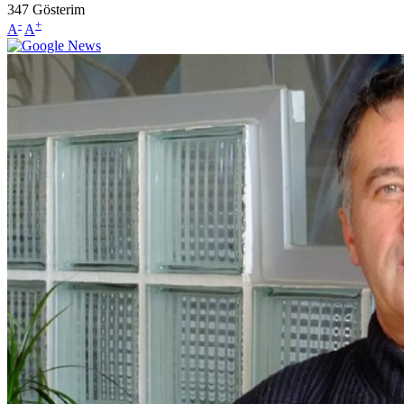
347
Gösterim
-
+
A
A