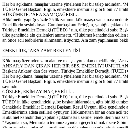
Her bir açıklama, maaşlar üzerine yinelenen her bir talep ardından, 
TÜED Genel Başkanı Ergün, emeklilere memurlar gibi 8 bin 77 liralık 
HÜKÜMETE; ‘ARA ZAM’ ÇAĞRISI…
Hükümetin yaptığı yüzde 25'lik zammın kök maaşa yansıması nedeniyle
Emeklilerin sesini duyan Cumhurbaşkanı Erdoğan, yaptığı açıklamaları
Türkiye Emekliler Derneği (TÜED) ‘ nin, ülke genelindeki şube Başk
ülke genelinde altı çizilenleri anımsattı. “Hükümet kanadından edilen 
an önce acil tedbirlerin alınmasını istiyoruz, Ara zam yapılmasını bek
------------------------------------------------
EMEKLİDE, ‘ARA ZAM’ BEKLENTİSİ
------------------------------------------------
Kök maaş üzerinden zam alan ve maaşı aynı kalan emeklilerde, ‘Ara z
ANKARA’ DAN ÇIKAN HER BİR SES, EMEKLİYİ UMUTLA
Başkent Ankara’ dan Ses veren, Türkiye Emekliler Derneği (TÜED) Ge
Her bir açıklama, maaşlar üzerine yinelenen her bir talep ardından, 
TÜED Genel Başkanı Ergün, emeklilere memurlar gibi 8 bin 77 liralık s
savundu.
GÖZLER, EKİM AYINA ÇEVRİLİ…
Türkiye Emekliler Derneği (TÜED) ‘ nin, ülke genelindeki şube Başka
TÜED’ in ülke genelindeki şube başkanlıklarından, ağız birliği etmişce
Çanakkale Emekliler Derneği Başkanı Resul Uygun, ülke genelinde altı 
Emeklilerimiz adeta sefilleri oynuyor. Hükümet'ten bir an önce acil te
Hükümet kanadından yapılan açıklamalar üzerine, emeklilerin ara zam
"Yaşanılan şu; Memurlara temmuz ayından geçerli olmak üzere 8 bin 7
Ekim ayında yapılacağı sinyali verilen düzenlemeye gözlerimiz çevrili.