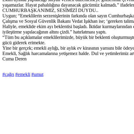
yaşamazlar. Hayat pahalılığına dayanacak gücümüz kalmadı.” ifadeleri
CUMHURBAŞKANIMIZ, SESİMİZİ DUYDU..
Uygun; “Emeklilerin serzenişlerinin farkında olan sayın Cumhurbaşka
Çalışma ve Sosyal Güvenlik Bakanı Vedat Işıkhan ise; ‘gereken talima
Haliyle, emeklide ekim ayı beklentisi başladı. İktidar kurmaylarından e
iyileştirme yapılacağının altını çizdi.” hatırlatması yaptı.
“Tüm bu açıklamalar emeklilerimizde, büyük bir beklenti oluşturmuştu
gücü giderek erimekte.
Yine bir gerçek; emekli aylığı, bir aylık ev kirasının yarısını bile öd
Emekli, Sağlık harcamalarına yetişemez halde. Dul ve yetimlerimiz artı
Cuma Deren
#çağrı
#emekli
#umut