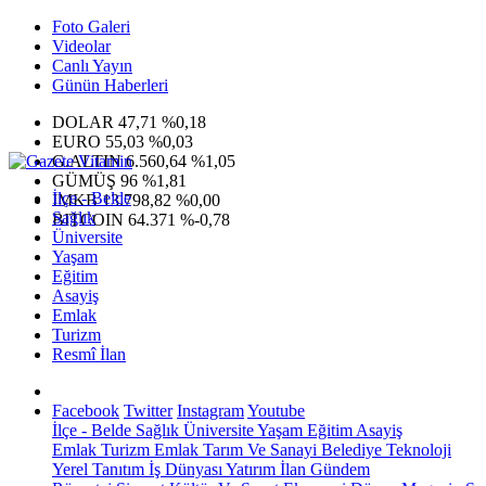
Foto Galeri
Videolar
Canlı Yayın
Günün Haberleri
DOLAR
47,71
%0,18
EURO
55,03
%0,03
G.ALTIN
6.560,64
%1,05
GÜMÜŞ
96
%1,81
İlçe - Belde
IMKB
13.798,82
%0,00
Sağlık
BITCOIN
64.371
%-0,78
Üniversite
Yaşam
Eğitim
Asayiş
Emlak
Turizm
Resmî İlan
Facebook
Twitter
Instagram
Youtube
İlçe - Belde
Sağlık
Üniversite
Yaşam
Eğitim
Asayiş
Emlak
Turizm
Emlak
Tarım Ve Sanayi
Belediye
Teknoloji
Yerel
Tanıtım
İş Dünyası
Yatırım
İlan
Gündem