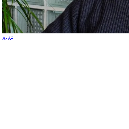
-
+
A
A