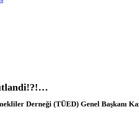
or
tlandi!?!…
Emekliler Derneği (TÜED) Genel Başkanı Ka