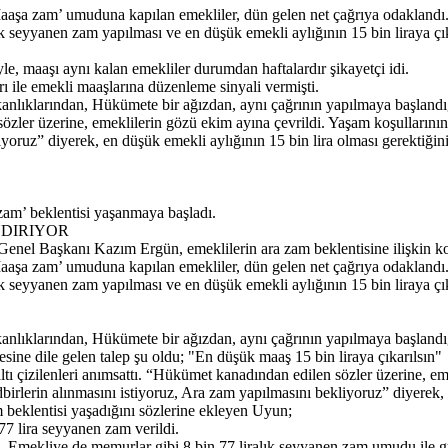
‘Maaşa zam’ umuduna kapılan emekliler, dün gelen net çağrıya odaklandı
seyyanen zam yapılması ve en düşük emekli aylığının 15 bin liraya çık
, maaşı aynı kalan emekliler durumdan haftalardır şikayetçi idi.
 ile emekli maaşlarına düzenleme sinyali vermişti.
anlıklarından, Hükümete bir ağızdan, aynı çağrının yapılmaya başlan
sözler üzerine, emeklilerin gözü ekim ayına çevrildi. Yaşam koşullarının 
liyoruz” diyerek, en düşük emekli aylığının 15 bin lira olması gerektiğin
am’ beklentisi yaşanmaya başladı.
NDIRIYOR
nel Başkanı Kazım Ergün, emeklilerin ara zam beklentisine ilişkin k
‘Maaşa zam’ umuduna kapılan emekliler, dün gelen net çağrıya odaklandı
eyyanen zam yapılması ve en düşük emekli aylığının 15 bin liraya çıkar
nlıklarından, Hükümete bir ağızdan, aynı çağrının yapılmaya başlandı
sine dile gelen talep şu oldu; "En düşük maaş 15 bin liraya çıkarılsın"
çizilenleri anımsattı. “Hükümet kanadından edilen sözler üzerine, emek
dbirlerin alınmasını istiyoruz, Ara zam yapılmasını bekliyoruz” diyerek,
 beklentisi yaşadığını sözlerine ekleyen Uyun;
7 lira seyyanen zam verildi.
 Emekliye de memurlar gibi 8 bin 77 liralık seyyanen zam umudu ile günl