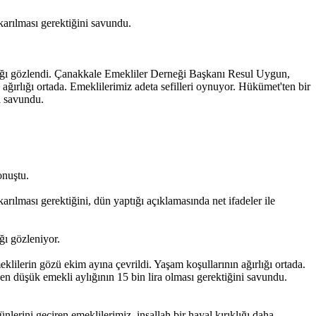
.
arılması gerektiğini savundu.
dığı gözlendi. Çanakkale Emekliler Derneği Başkanı Resul Uygun,
ağırlığı ortada. Emeklilerimiz adeta sefilleri oynuyor. Hükümet'ten bir
i savundu.
onuştu.
.
ılması gerektiğini, dün yaptığı açıklamasında net ifadeler ile
ğı gözleniyor.
lilerin gözü ekim ayına çevrildi. Yaşam koşullarının ağırlığı ortada.
 en düşük emekli aylığının 15 bin lira olması gerektiğini savundu.
erini geçiren emeklilerimiz, inşallah bir hayal kırıklığı daha