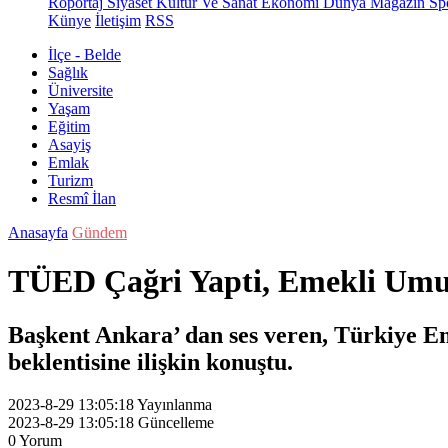
Röportaj
Siyaset
Kültür Ve Sanat
Ekonomi
Dünya
Magazin
Sp
Künye
İletişim
RSS
İlçe - Belde
Sağlık
Üniversite
Yaşam
Eğitim
Asayiş
Emlak
Turizm
Resmî İlan
Anasayfa
Gündem
TÜED Çağri Yapti, Emekli Umu
Başkent Ankara’ dan ses veren, Türkiye 
beklentisine ilişkin konuştu.
2023-8-29 13:05:18
Yayınlanma
2023-8-29 13:05:18
Güncelleme
0
Yorum