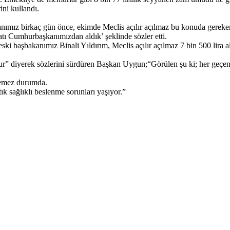
ni kullandı.
nımız birkaç gün önce, ekimde Meclis açılır açılmaz bu konuda gereke
tı Cumhurbaşkanımızdan aldık’ şeklinde sözler etti.
ski başbakanımız Binali Yıldırım, Meclis açılır açılmaz 7 bin 500 lira al
r” diyerek sözlerini sürdüren Başkan Uygun;“Görülen şu ki; her geçen 
eyemez durumda.
k sağlıklı beslenme sorunları yaşıyor.”