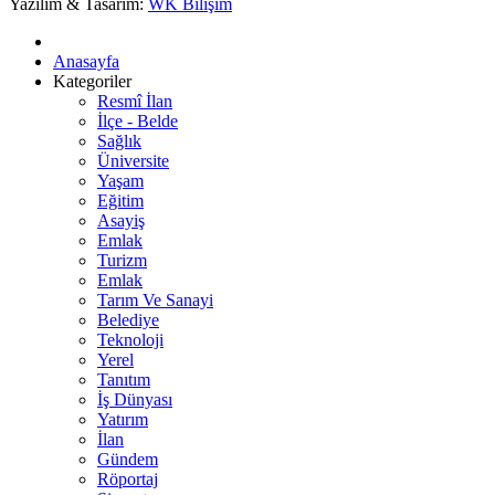
Yazılım & Tasarım:
WK Bilişim
Anasayfa
Kategoriler
Resmî İlan
İlçe - Belde
Sağlık
Üniversite
Yaşam
Eğitim
Asayiş
Emlak
Turizm
Emlak
Tarım Ve Sanayi
Belediye
Teknoloji
Yerel
Tanıtım
İş Dünyası
Yatırım
İlan
Gündem
Röportaj