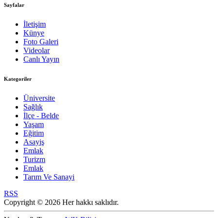
Sayfalar
İletişim
Künye
Foto Galeri
Videolar
Canlı Yayın
Kategoriler
Üniversite
Sağlık
İlçe - Belde
Yaşam
Eğitim
Asayiş
Emlak
Turizm
Emlak
Tarım Ve Sanayi
RSS
Copyright © 2026 Her hakkı saklıdır.