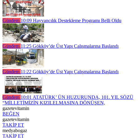
Gündem
10:09
Hayvancılık Destekleme Programı Belli Oldu
Gündem
11:25
Gökköy’de Üst Yapı Çalışmalarına Başlandı
Gündem
11:22
Gökköy’de Üst Yapı Çalışmalarına Başlandı
Gündem
10:01
ATATÜRK’ ÜN HUZURUNDA, 101. YIL SÖZÜ
“MİLLETİMİZİN KIZILELMASINA DÖNÜŞEN,
gazetevitamin
BEĞEN
gazetevitamin
TAKİP ET
medyabogaz
TAKİP ET