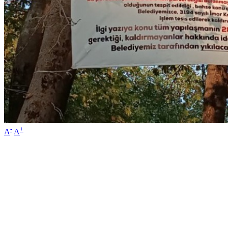
-
+
A
A