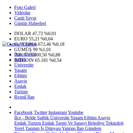
Foto Galeri
Videolar
Canlı Yayın
Günün Haberleri
DOLAR
47,72
%0,01
EURO
55,21
%0,04
G.ALTIN
6.672,46
%0,18
GÜMÜŞ
99
%1,01
İlçe - Belde
IMKB
13.900,50
%0,88
Sağlık
BITCOIN
65.181
%0,54
Üniversite
Yaşam
Eğitim
Asayiş
Emlak
Turizm
Resmî İlan
Facebook
Twitter
Instagram
Youtube
İlçe - Belde
Sağlık
Üniversite
Yaşam
Eğitim
Asayiş
Emlak
Turizm
Emlak
Tarım Ve Sanayi
Belediye
Teknoloji
Yerel
Tanıtım
İş Dünyası
Yatırım
İlan
Gündem