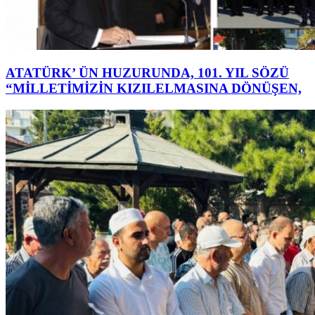
ATATÜRK’ ÜN HUZURUNDA, 101. YIL SÖZÜ
“MİLLETİMİZİN KIZILELMASINA DÖNÜŞEN,