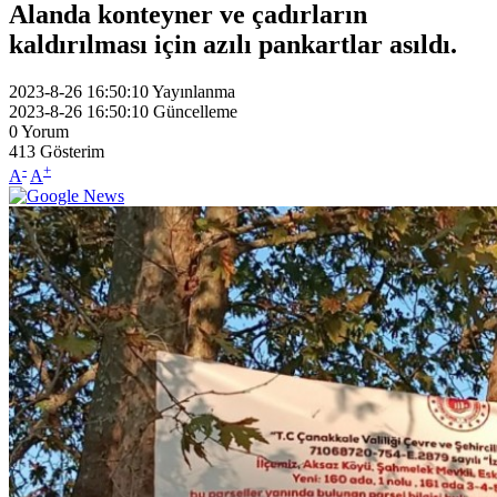
Alanda konteyner ve çadırların
kaldırılması için azılı pankartlar asıldı.
2023-8-26 16:50:10
Yayınlanma
2023-8-26 16:50:10
Güncelleme
0
Yorum
413
Gösterim
-
+
A
A