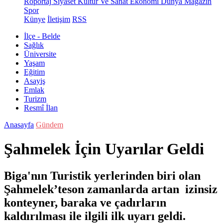
Röportaj
Siyaset
Kültür Ve Sanat
Ekonomi
Dünya
Magazin
Spor
Künye
İletişim
RSS
İlçe - Belde
Sağlık
Üniversite
Yaşam
Eğitim
Asayiş
Emlak
Turizm
Resmî İlan
Anasayfa
Gündem
Şahmelek İçin Uyarılar Geldi
Biga'nın Turistik yerlerinden biri olan
Şahmelek’teson zamanlarda artan izinsiz
konteyner, baraka ve çadırların
kaldırılması ile ilgili ilk uyarı geldi.