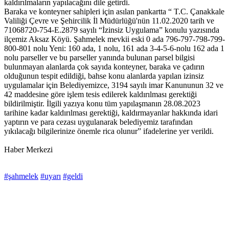
kaldırılmaların yapılacağını dile getirdi.
Baraka ve konteyner sahipleri için asılan pankartta “ T.C. Çanakkale
Valiliği Çevre ve Şehircilik İl Müdürlüğü'nün 11.02.2020 tarih ve
71068720-754-E.2879 sayılı “İzinsiz Uygulama” konulu yazısında
ilçemiz Aksaz Köyü. Şahmelek mevkii eski 0 ada 796-797-798-799-
800-801 nolu Yeni: 160 ada, 1 nolu, 161 ada 3-4-5-6-nolu 162 ada 1
nolu parseller ve bu parseller yanında bulunan parsel bilgisi
bulunmayan alanlarda çok sayıda konteyner, baraka ve çadırın
olduğunun tespit edildiği, bahse konu alanlarda yapılan izinsiz
uygulamalar için Belediyemizce, 3194 sayılı imar Kanununun 32 ve
42 maddesine göre işlem tesis edilerek kaldırılması gerektiği
bildirilmiştir. İlgili yazıya konu tüm yapılaşmanın 28.08.2023
tarihine kadar kaldırılması gerektiği, kaldırmayanlar hakkında idari
yaptırın ve para cezası uygulanarak belediyemiz tarafından
yıkılacağı bilgilerinize önemle rica olunur” ifadelerine yer verildi.
Haber Merkezi
#şahmelek
#uyarı
#geldi