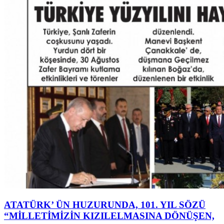
ATATÜRK’ ÜN HUZURUNDA, 101. YIL SÖZÜ
“MİLLETİMİZİN KIZILELMASINA DÖNÜŞEN,