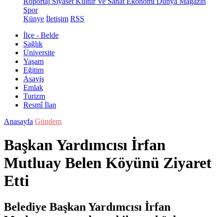
Röportaj
Siyaset
Kültür Ve Sanat
Ekonomi
Dünya
Magazin
Spor
Künye
İletişim
RSS
İlçe - Belde
Sağlık
Üniversite
Yaşam
Eğitim
Asayiş
Emlak
Turizm
Resmî İlan
Anasayfa
Gündem
Başkan Yardımcısı İrfan
Mutluay Belen Köyünü Ziyaret
Etti
Belediye Başkan Yardımcısı İrfan