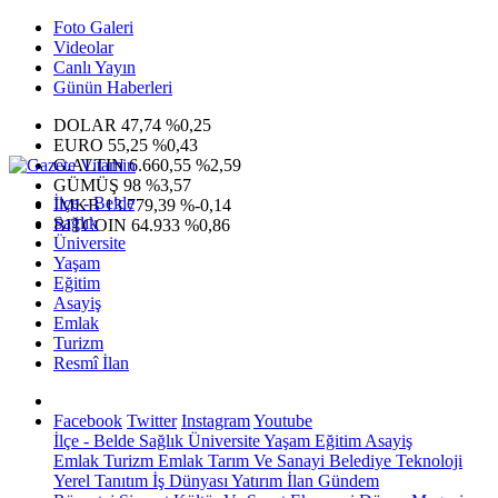
Foto Galeri
Videolar
Canlı Yayın
Günün Haberleri
DOLAR
47,74
%0,25
EURO
55,25
%0,43
G.ALTIN
6.660,55
%2,59
GÜMÜŞ
98
%3,57
İlçe - Belde
IMKB
13.779,39
%-0,14
Sağlık
BITCOIN
64.933
%0,86
Üniversite
Yaşam
Eğitim
Asayiş
Emlak
Turizm
Resmî İlan
Facebook
Twitter
Instagram
Youtube
İlçe - Belde
Sağlık
Üniversite
Yaşam
Eğitim
Asayiş
Emlak
Turizm
Emlak
Tarım Ve Sanayi
Belediye
Teknoloji
Yerel
Tanıtım
İş Dünyası
Yatırım
İlan
Gündem