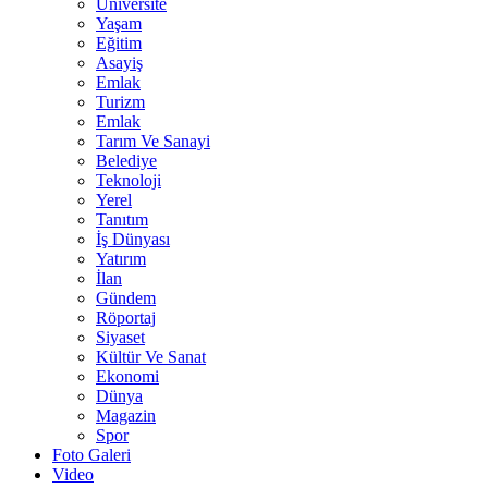
Üniversite
Yaşam
Eğitim
Asayiş
Emlak
Turizm
Emlak
Tarım Ve Sanayi
Belediye
Teknoloji
Yerel
Tanıtım
İş Dünyası
Yatırım
İlan
Gündem
Röportaj
Siyaset
Kültür Ve Sanat
Ekonomi
Dünya
Magazin
Spor
Foto Galeri
Video