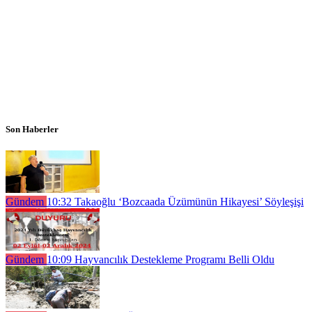
Son Haberler
Gündem
10:32
Takaoğlu ‘Bozcaada Üzümünün Hikayesi’ Söyleşişi
Gündem
10:09
Hayvancılık Destekleme Programı Belli Oldu