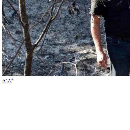
-
+
A
A