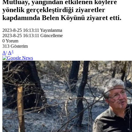
Mutluay, yangından etkilenen köylere
yönelik gerçekleştirdiği ziyaretler
kapdamında Belen Köyünü ziyaret etti.
2023-8-25 16:13:11
Yayınlanma
2023-8-25 16:13:11
Güncelleme
0
Yorum
313
Gösterim
-
+
A
A