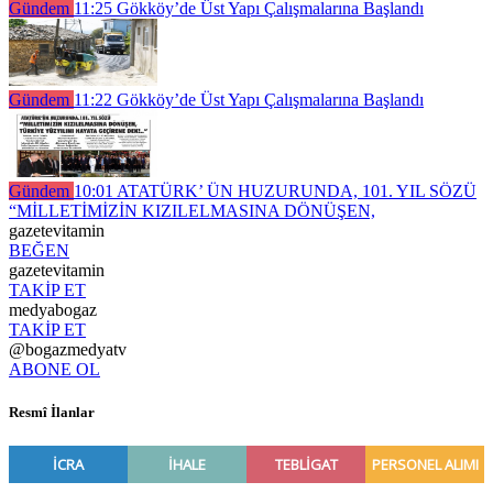
Gündem
11:25
Gökköy’de Üst Yapı Çalışmalarına Başlandı
Gündem
11:22
Gökköy’de Üst Yapı Çalışmalarına Başlandı
Gündem
10:01
ATATÜRK’ ÜN HUZURUNDA, 101. YIL SÖZÜ
“MİLLETİMİZİN KIZILELMASINA DÖNÜŞEN,
gazetevitamin
BEĞEN
gazetevitamin
TAKİP ET
medyabogaz
TAKİP ET
@bogazmedyatv
ABONE OL
Resmî İlanlar