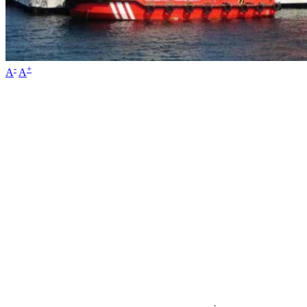
-
+
A
A