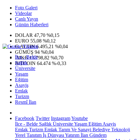
Foto Galeri
Videolar
Canlı Yayın
Günün Haberleri
DOLAR
47,70
%0,15
EURO
55,08
%0,12
G.ALTIN
6.495,21
%0,04
GÜMÜŞ
94
%0,04
İlçe - Belde
IMKB
13.798,82
%0,70
Sağlık
BITCOIN
64.474
%-0,33
Üniversite
Yaşam
Eğitim
Asayiş
Emlak
Turizm
Resmî İlan
Facebook
Twitter
Instagram
Youtube
İlçe - Belde
Sağlık
Üniversite
Yaşam
Eğitim
Asayiş
Emlak
Turizm
Emlak
Tarım Ve Sanayi
Belediye
Teknoloji
Yerel
Tanıtım
İş Dünyası
Yatırım
İlan
Gündem