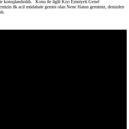
e konuşlandırıldı. Konu ile ilgili Kıyı Emniyeti Genel
emizin ilk acil müdahale gemisi olan Nene Hatun gemimiz, denizden
dı.