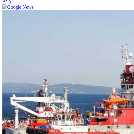
-
+
A
A