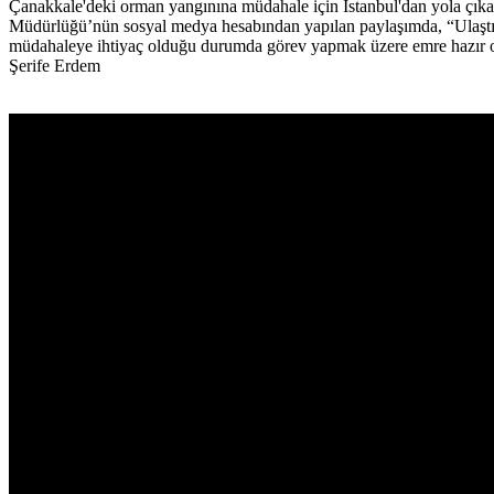
Çanakkale'deki orman yangınına müdahale için İstanbul'dan yola çıka
Müdürlüğü’nün sosyal medya hesabından yapılan paylaşımda, “Ulaştı
müdahaleye ihtiyaç olduğu durumda görev yapmak üzere emre hazır ola
Şerife Erdem