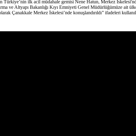
n Türkiye’nin ilk acil müdahale gemisi Nene Hatun, Merkez İskelesi'nd
rma ve Altyapı Bakanlığı Kıyı Emniyeti Genel Müdürlüğümüze ait ülk
rak Çanakkale Merkez İskelesi’nde konuşlandırıldı” ifadeleri kullanıl