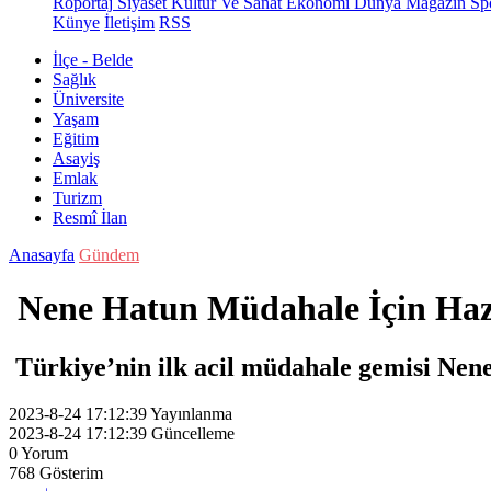
Röportaj
Siyaset
Kültür Ve Sanat
Ekonomi
Dünya
Magazin
Sp
Künye
İletişim
RSS
İlçe - Belde
Sağlık
Üniversite
Yaşam
Eğitim
Asayiş
Emlak
Turizm
Resmî İlan
Anasayfa
Gündem
Nene Hatun Müdahale İçin Haz
Türkiye’nin ilk acil müdahale gemisi Nene
2023-8-24 17:12:39
Yayınlanma
2023-8-24 17:12:39
Güncelleme
0
Yorum
768
Gösterim