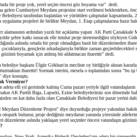
tada bir proje yok, yerel seçim öncesi göz boyama var" dedi.
 gelen Cumhuriyet Meydanı projesine start verilmesi beklenirken, önc
Belediyesi tarafından başlatılan ve yürütülen çalışmalar kapsamında, 
n uygulama projeleri ile birlikte Meydan, 1. Etap çalışmalarına hazır h
 alamasının ardından yazılı bir açıklama yapan AK Parti Çanakkale Mi
5 yıldır şehre katkı sunacak elle tutulur proje üretemediğini söyleyen
nda aslında ortada bir proje olmadığını basit bir düzenlemeden ibaret
çocuklarıyla, gençlerin arkadaşlarıyla birlikte zaman geçirebilecekleri 
 gözünü boyamak için atılmış bir aldatmacan ibarettir" dedi.
n belediye başkanı Ülgür Gökhan'ın mecliste oy birliğiyle alınan karar
rmaktan ibarettir! Sormak isterim, mesela o toplantıdan sonra “bu işi 
?" diye konuştu.
lak Vermiyor?
adeta elli yıl gerisinde kalmış Cuma pazarı yeriyle ilgili vatandaşların
, bakın AK Partili Biga, Lapseki, Ezine belediyelerimiz son dönemde hal
mizden on kat daha fazla olan Çanakkale Belediyesi bir pazar yerini da
 Meydanı Düzenleme Projesi" diye duyurduğu projeye yakından bakıldığ
ı otopark bulunur, proje dediğiniz meydanın yanında yöresinde ailelerin 
eri düzenleme aslında yaklaşan yerel seçimler öncesi vatandaşın gözünü 
n?
Meydanı, New York, Amerika Birleşik Devletleri’nin adeta bir simgesidi