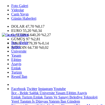
Foto Galeri
Videolar
Canlı Yayın
Günün Haberleri
DOLAR
47,70
%0,17
EURO
55,20
%0,34
G.ALTIN
6.640,20
%2,27
GÜMÜŞ
97
%2,81
İlçe - Belde
IMKB
13.779,39
%-0,14
Sağlık
BITCOIN
64.730
%0,02
Üniversite
Yaşam
Eğitim
Asayiş
Emlak
Turizm
Resmî İlan
Facebook
Twitter
Instagram
Youtube
İlçe - Belde
Sağlık
Üniversite
Yaşam
Eğitim
Asayiş
Emlak
Turizm
Emlak
Tarım Ve Sanayi
Belediye
Teknoloji
Yerel
Tanıtım
İş Dünyası
Yatırım
İlan
Gündem