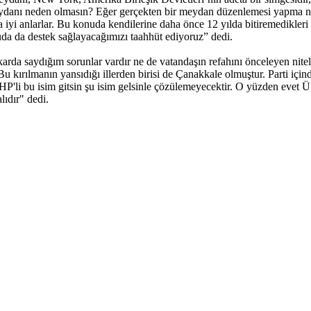
eydanı neden olmasın? Eğer gerçekten bir meydan düzenlemesi yapma niy
 iyi anlarlar. Bu konuda kendilerine daha önce 12 yılda bitiremedikleri 
onuda da destek sağlayacağımızı taahhüt ediyoruz” dedi.
a saydığım sorunlar vardır ne de vatandaşın refahını önceleyen nitelikl
 Bu kırılmanın yansıdığı illerden birisi de Çanakkale olmuştur. Parti iç
ı CHP'li bu isim gitsin şu isim gelsinle çözülemeyecektir. O yüzden ev
ıdır" dedi.