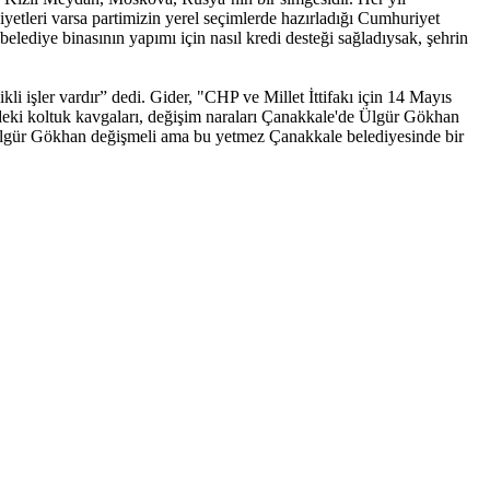
etleri varsa partimizin yerel seçimlerde hazırladığı Cumhuriyet
belediye binasının yapımı için nasıl kredi desteği sağladıysak, şehrin
i işler vardır” dedi. Gider, "CHP ve Millet İttifakı için 14 Mayıs
indeki koltuk kavgaları, değişim naraları Çanakkale'de Ülgür Gökhan
et Ülgür Gökhan değişmeli ama bu yetmez Çanakkale belediyesinde bir