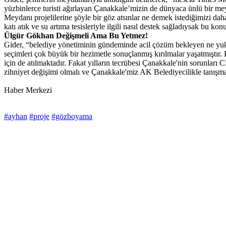
yüzbinlerce turisti ağırlayan Çanakkale’mizin de dünyaca ünlü bir m
Meydanı projelilerine şöyle bir göz atsınlar ne demek istediğimizi daha
katı atık ve su artıma tesisleriyle ilgili nasıl destek sağladıysak bu k
Ülgür Gökhan Değişmeli Ama Bu Yetmez!
Gider, “belediye yönetiminin gündeminde acil çözüm bekleyen ne yukard
seçimleri çok büyük bir hezimetle sonuçlanmış kırılmalar yaşatmıştır.
için de atılmaktadır. Fakat yılların tecrübesi Çanakkale'nin sorunlar
zihniyet değişimi olmalı ve Çanakkale'miz AK Belediyecilikle tanışmal
Haber Merkezi
#ayhan
#proje
#gözboyama