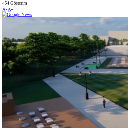
454
Gösterim
-
+
A
A