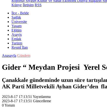
Röportaj
Siyaset
Kültür Ve Sanat
Ekonomi
Dünya
Magazin
Sp
Künye
İletişim
RSS
İlçe - Belde
Sağlık
Üniversite
Yaşam
Eğitim
Asayiş
Emlak
Turizm
Resmî İlan
Anasayfa
Gündem
Gider “ Meydan Projesi Yerel 
Çanakkale gündeminde uzun süre tartışıla
AK Parti Milletvekili Ayhan Gider’den fla
2023-8-17 17:13:51
Yayınlanma
2023-8-17 17:13:51
Güncelleme
0
Yorum