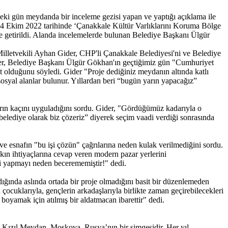
eki gün meydanda bir inceleme gezisi yapan ve yaptığı açıklama ile
24 Ekim 2022 tarihinde ‘Çanakkale Kültür Varlıklarını Koruma Bölge
ale getirildi. Alanda incelemelerde bulunan Belediye Başkanı Ülgür
lletvekili Ayhan Gider, CHP'li Çanakkale Belediyesi'ni ve Belediye
 Gider, Belediye Başkanı Ülgür Gökhan'ın geçtiğimiz gün "Cumhuriyet
 olduğunu söyledi. Gider "Proje dediğiniz meydanın altında katlı
sosyal alanlar bulunur. Yıllardan beri “bugün yarın yapacağız”
ların kaçını uyguladığını sordu. Gider, "Gördüğümüz kadarıyla o
belediye olarak biz çözeriz” diyerek seçim vaadi verdiği sonrasında
 ve esnafın "bu işi çözün" çağrılarına neden kulak verilmediğini sordu.
kın ihtiyaçlarına cevap veren modern pazar yerlerini
hi yapmayı neden becerememiştir!" dedi.
ında aslında ortada bir proje olmadığını basit bir düzenlemeden
çocuklarıyla, gençlerin arkadaşlarıyla birlikte zaman geçirebilecekleri
boyamak için atılmış bir aldatmacan ibarettir" dedi.
r, Kızıl Meydan, Moskova, Rusya’nın bir simgesidir. Her yıl