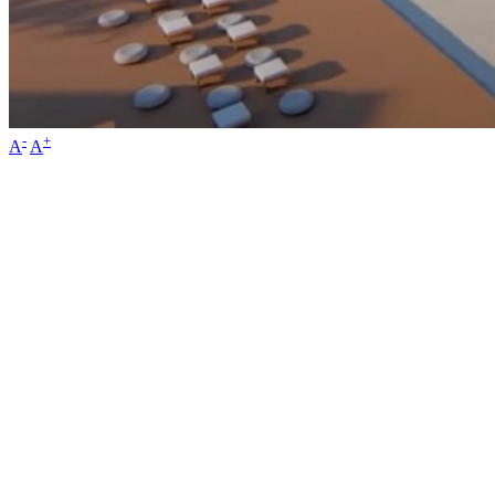
-
+
A
A