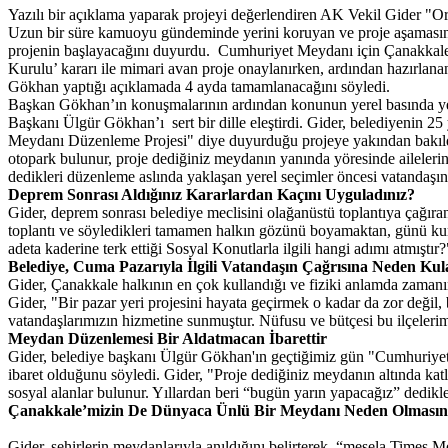
Yazılı bir açıklama yaparak projeyi değerlendiren AK Vekil Gider "Or
Uzun bir süre kamuoyu gündeminde yerini koruyan ve proje aşamasına
projenin başlayacağını duyurdu. Cumhuriyet Meydanı için Çanakkale 
Kurulu’ kararı ile mimari avan proje onaylanırken, ardından hazırlana
Gökhan yaptığı açıklamada 4 ayda tamamlanacağını söyledi.
Başkan Gökhan’ın konuşmalarının ardından konunun yerel basında yer
Başkanı Ülgür Gökhan’ı sert bir dille eleştirdi. Gider, belediyenin 2
Meydanı Düzenleme Projesi" diye duyurduğu projeye yakından bakıldığı
otopark bulunur, proje dediğiniz meydanın yanında yöresinde ailelerin 
dedikleri düzenleme aslında yaklaşan yerel seçimler öncesi vatandaşın
Deprem Sonrası Aldığınız Kararlardan Kaçını Uyguladınız?
Gider, deprem sonrası belediye meclisini olağanüstü toplantıya çağıra
toplantı ve söyledikleri tamamen halkın gözünü boyamaktan, günü kurta
adeta kaderine terk ettiği Sosyal Konutlarla ilgili hangi adımı atmıştır
Belediye, Cuma Pazarıyla İlgili Vatandaşın Çağrısına Neden Ku
Gider, Çanakkale halkının en çok kullandığı ve fiziki anlamda zamanın 
Gider, "Bir pazar yeri projesini hayata geçirmek o kadar da zor değil
vatandaşlarımızın hizmetine sunmuştur. Nüfusu ve bütçesi bu ilçeleri
Meydan Düzenlemesi Bir Aldatmacan İbarettir
Gider, belediye başkanı Ülgür Gökhan'ın geçtiğimiz gün "Cumhuriyet
ibaret olduğunu söyledi. Gider, "Proje dediğiniz meydanın altında katl
sosyal alanlar bulunur. Yıllardan beri “bugün yarın yapacağız” dedikl
Çanakkale’mizin De Dünyaca Ünlü Bir Meydanı Neden Olması
Gider, şehirlerin meydanlarıyla anıldığını belirterek, “mesela Times 