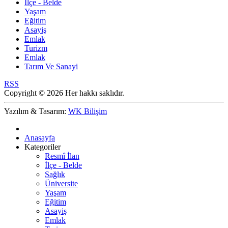
İlçe - Belde
Yaşam
Eğitim
Asayiş
Emlak
Turizm
Emlak
Tarım Ve Sanayi
RSS
Copyright © 2026 Her hakkı saklıdır.
Yazılım & Tasarım:
WK Bilişim
Anasayfa
Kategoriler
Resmî İlan
İlçe - Belde
Sağlık
Üniversite
Yaşam
Eğitim
Asayiş
Emlak