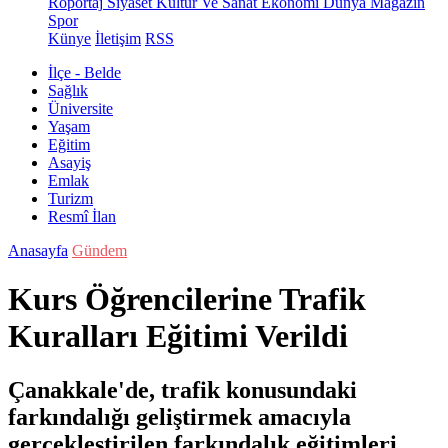
Röportaj
Siyaset
Kültür Ve Sanat
Ekonomi
Dünya
Magazin
Spor
Künye
İletişim
RSS
İlçe - Belde
Sağlık
Üniversite
Yaşam
Eğitim
Asayiş
Emlak
Turizm
Resmî İlan
Anasayfa
Gündem
Kurs Öğrencilerine Trafik
Kuralları Eğitimi Verildi
Çanakkale'de, trafik konusundaki
farkındalığı geliştirmek amacıyla
gerçekleştirilen farkındalık eğitimleri