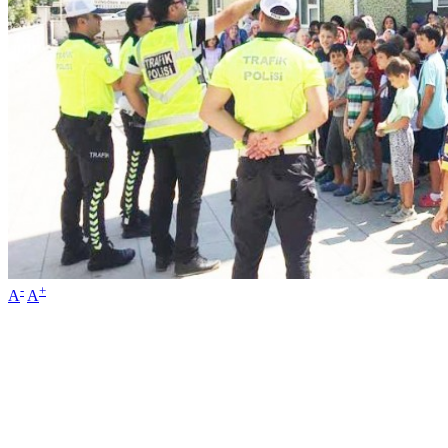
-
+
A
A