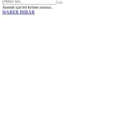
Aramak için bir kelime yazınız.
HABER İHBAR