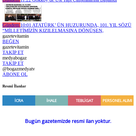
Gündem
10:01
ATATÜRK’ ÜN HUZURUNDA, 101. YIL SÖZÜ
“MİLLETİMİZİN KIZILELMASINA DÖNÜŞEN,
gazetevitamin
BEĞEN
gazetevitamin
TAKİP ET
medyabogaz
TAKİP ET
@bogazmedyatv
ABONE OL
Resmî İlanlar