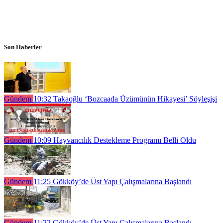
Son Haberler
Gündem
10:32
Takaoğlu ‘Bozcaada Üzümünün Hikayesi’ Söyleşişi
Gündem
10:09
Hayvancılık Destekleme Programı Belli Oldu
Gündem
11:25
Gökköy’de Üst Yapı Çalışmalarına Başlandı
Gündem
11:22
Gökköy’de Üst Yapı Çalışmalarına Başlandı