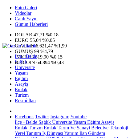
Foto Galeri
Videolar
Canlı Yayın
Günün Haberleri
DOLAR
47,71
%0,18
EURO
55,04
%0,05
G.ALTIN
6.621,47
%1,99
GÜMÜŞ
99
%4,79
İlçe - Belde
IMKB
13.819,90
%0,15
Sağlık
BITCOIN
64.894
%0,43
Üniversite
Yaşam
Eğitim
Asayiş
Emlak
Turizm
Resmî İlan
Facebook
Twitter
Instagram
Youtube
İlçe - Belde
Sağlık
Üniversite
Yaşam
Eğitim
Asayiş
Emlak
Turizm
Emlak
Tarım Ve Sanayi
Belediye
Teknoloji
Yerel
Tanıtım
İş Dünyası
Yatırım
İlan
Gündem