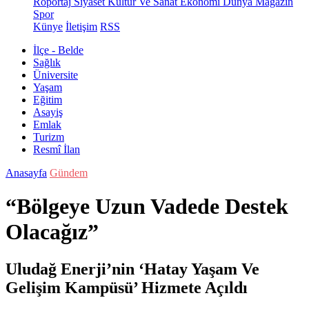
Röportaj
Siyaset
Kültür Ve Sanat
Ekonomi
Dünya
Magazin
Spor
Künye
İletişim
RSS
İlçe - Belde
Sağlık
Üniversite
Yaşam
Eğitim
Asayiş
Emlak
Turizm
Resmî İlan
Anasayfa
Gündem
“Bölgeye Uzun Vadede Destek
Olacağız”
Uludağ Enerji’nin ‘Hatay Yaşam Ve
Gelişim Kampüsü’ Hizmete Açıldı