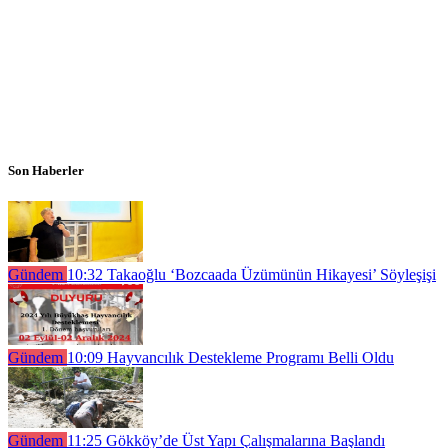
Son Haberler
Gündem
10:32
Takaoğlu ‘Bozcaada Üzümünün Hikayesi’ Söyleşişi
Gündem
10:09
Hayvancılık Destekleme Programı Belli Oldu
Gündem
11:25
Gökköy’de Üst Yapı Çalışmalarına Başlandı