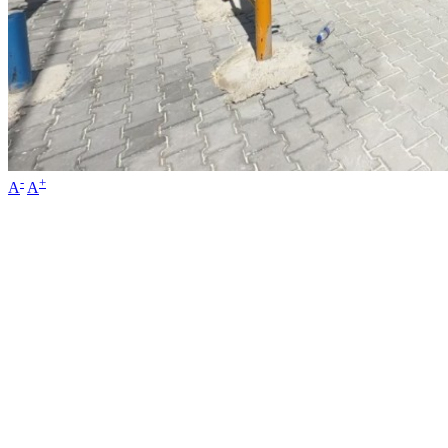
-
+
A
A