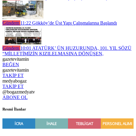
Gündem
11:22
Gökköy’de Üst Yapı Çalışmalarına Başlandı
Gündem
10:01
ATATÜRK’ ÜN HUZURUNDA, 101. YIL SÖZÜ
“MİLLETİMİZİN KIZILELMASINA DÖNÜŞEN,
gazetevitamin
BEĞEN
gazetevitamin
TAKİP ET
medyabogaz
TAKİP ET
@bogazmedyatv
ABONE OL
Resmî İlanlar