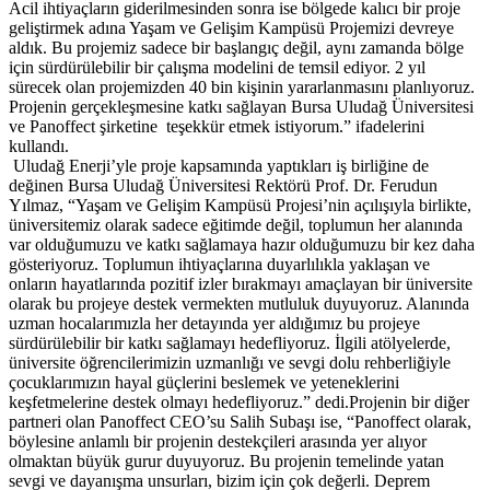
Acil ihtiyaçların giderilmesinden sonra ise bölgede kalıcı bir proje
geliştirmek adına Yaşam ve Gelişim Kampüsü Projemizi devreye
aldık. Bu projemiz sadece bir başlangıç değil, aynı zamanda bölge
için sürdürülebilir bir çalışma modelini de temsil ediyor. 2 yıl
sürecek olan projemizden 40 bin kişinin yararlanmasını planlıyoruz.
Projenin gerçekleşmesine katkı sağlayan Bursa Uludağ Üniversitesi
ve Panoffect şirketine teşekkür etmek istiyorum.” ifadelerini
kullandı.
Uludağ Enerji’yle proje kapsamında yaptıkları iş birliğine de
değinen Bursa Uludağ Üniversitesi Rektörü Prof. Dr. Ferudun
Yılmaz, “Yaşam ve Gelişim Kampüsü Projesi’nin açılışıyla birlikte,
üniversitemiz olarak sadece eğitimde değil, toplumun her alanında
var olduğumuzu ve katkı sağlamaya hazır olduğumuzu bir kez daha
gösteriyoruz. Toplumun ihtiyaçlarına duyarlılıkla yaklaşan ve
onların hayatlarında pozitif izler bırakmayı amaçlayan bir üniversite
olarak bu projeye destek vermekten mutluluk duyuyoruz. Alanında
uzman hocalarımızla her detayında yer aldığımız bu projeye
sürdürülebilir bir katkı sağlamayı hedefliyoruz. İlgili atölyelerde,
üniversite öğrencilerimizin uzmanlığı ve sevgi dolu rehberliğiyle
çocuklarımızın hayal güçlerini beslemek ve yeteneklerini
keşfetmelerine destek olmayı hedefliyoruz.” dedi.Projenin bir diğer
partneri olan Panoffect CEO’su Salih Subaşı ise, “Panoffect olarak,
böylesine anlamlı bir projenin destekçileri arasında yer alıyor
olmaktan büyük gurur duyuyoruz. Bu projenin temelinde yatan
sevgi ve dayanışma unsurları, bizim için çok değerli. Deprem