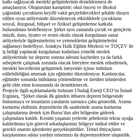
katkı sağlayacak mesleki gelişimlerinin desteklenmesi de
amaçlanıyor. Oluşturulan kampüsle; okul öncesi ve ilkokul
çağındaki çocukların keyifli vakit geçirebilecekleri şekilde dizayn
edilen oyun atölyesinde düzenlenecek etkinliklerle çocukların
sosyal, duygusal, bilişsel ve fiziksel gelişimlerine katkıda
bulunulması hedefleniyor. Şirket aynı zamanda çocuk ve gençlerin
müzik, dans, tiyatro ve resim okulu olarak kurgulanan sanat
atölyeleriyle ilgilenmelerini ve yeteneklerini geliştirmelerini
sağlamayı hedefliyor. Antakya Halk Eğitim Merkezi ve TOÇEV ile
iş birliği yapılarak kurgulanan kadınlara yönelik meslek
atölyelerinde ise deprem sonrası ailesini kaybeden ya da farklı
sebeplerle çalışmak zorunda olacak bireylere meslek edindirmek,
mesleki becerilerini geliştirmek isteyenler içinse istihdam
edilebilirliğini artırmak için eğitimler düzenleniyor. Katılımcılar,
eğitimler sonunda istihdama yönlendirme ve üretilen ürünlerden
gelir elde etme konusunda da desteklenecek.
Projeyle ilgili açıklamalarda bulunan Uludağ Enerji CEO’su İsmail
Ergüneş, “Şirket olarak ilk günden itibaren deprem bölgesinde
bulunmaya ve insanların yaralarını sarmaya çaba gösterdik. Arama
kurtarma ekibimiz depremlerin ilk saatlerinde arama kurtarma
çalışmalarına destek için Bursa’dan afet bölgesine giderek
çalışmalara katıldı. Kesinti yaşanan yerlerde şebekenin tekrar ayağa
kaldırılması için görevli arkadaşlarımız bölgeye intikal ettiler ve
gerekli onarım işlemlerini gerçekleştirdiler. Temel ihtiyaçların
karşılanması adına yardım tırlarımızı da depremzedelere ulaştırdık.