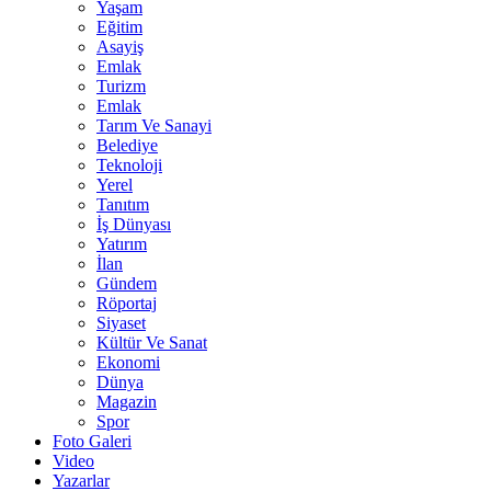
Yaşam
Eğitim
Asayiş
Emlak
Turizm
Emlak
Tarım Ve Sanayi
Belediye
Teknoloji
Yerel
Tanıtım
İş Dünyası
Yatırım
İlan
Gündem
Röportaj
Siyaset
Kültür Ve Sanat
Ekonomi
Dünya
Magazin
Spor
Foto Galeri
Video
Yazarlar