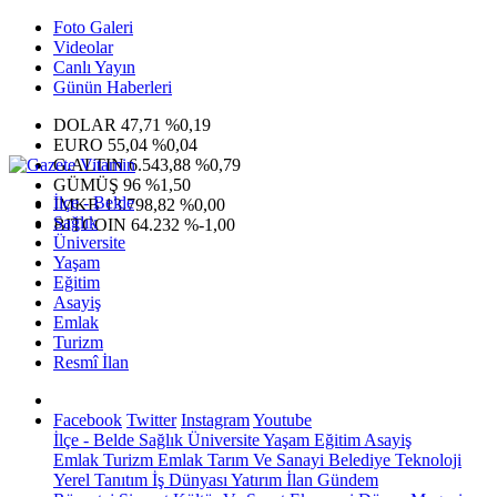
Foto Galeri
Videolar
Canlı Yayın
Günün Haberleri
DOLAR
47,71
%0,19
EURO
55,04
%0,04
G.ALTIN
6.543,88
%0,79
GÜMÜŞ
96
%1,50
İlçe - Belde
IMKB
13.798,82
%0,00
Sağlık
BITCOIN
64.232
%-1,00
Üniversite
Yaşam
Eğitim
Asayiş
Emlak
Turizm
Resmî İlan
Facebook
Twitter
Instagram
Youtube
İlçe - Belde
Sağlık
Üniversite
Yaşam
Eğitim
Asayiş
Emlak
Turizm
Emlak
Tarım Ve Sanayi
Belediye
Teknoloji
Yerel
Tanıtım
İş Dünyası
Yatırım
İlan
Gündem