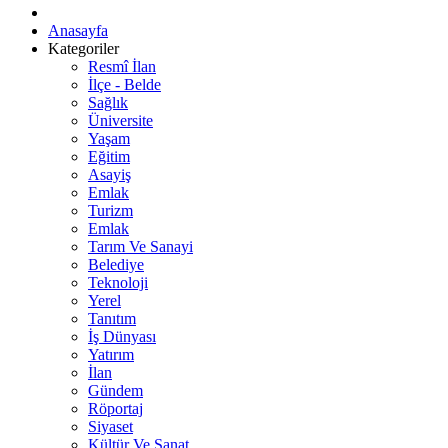
Anasayfa
Kategoriler
Resmî İlan
İlçe - Belde
Sağlık
Üniversite
Yaşam
Eğitim
Asayiş
Emlak
Turizm
Emlak
Tarım Ve Sanayi
Belediye
Teknoloji
Yerel
Tanıtım
İş Dünyası
Yatırım
İlan
Gündem
Röportaj
Siyaset
Kültür Ve Sanat