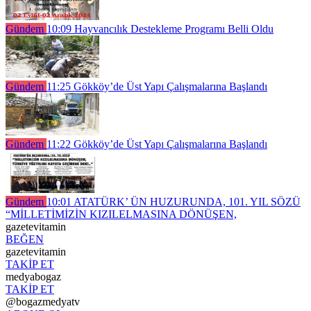
Gündem
10:09
Hayvancılık Destekleme Programı Belli Oldu
Gündem
11:25
Gökköy’de Üst Yapı Çalışmalarına Başlandı
Gündem
11:22
Gökköy’de Üst Yapı Çalışmalarına Başlandı
Gündem
10:01
ATATÜRK’ ÜN HUZURUNDA, 101. YIL SÖZÜ
“MİLLETİMİZİN KIZILELMASINA DÖNÜŞEN,
gazetevitamin
BEĞEN
gazetevitamin
TAKİP ET
medyabogaz
TAKİP ET
@bogazmedyatv