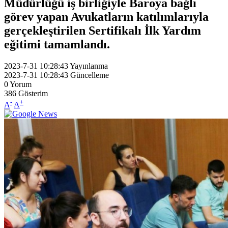
Müdürlüğü iş birliğiyle Baroya bağlı
görev yapan Avukatların katılımlarıyla
gerçekleştirilen Sertifikalı İlk Yardım
eğitimi tamamlandı.
2023-7-31 10:28:43
Yayınlanma
2023-7-31 10:28:43
Güncelleme
0
Yorum
386
Gösterim
-
+
A
A