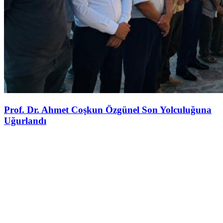
Prof. Dr. Ahmet Coşkun Özgünel Son Yolculuğuna
Uğurlandı