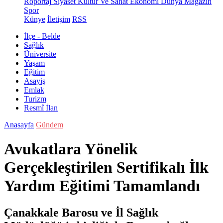
Röportaj
Siyaset
Kültür Ve Sanat
Ekonomi
Dünya
Magazin
Spor
Künye
İletişim
RSS
İlçe - Belde
Sağlık
Üniversite
Yaşam
Eğitim
Asayiş
Emlak
Turizm
Resmî İlan
Anasayfa
Gündem
Avukatlara Yönelik
Gerçekleştirilen Sertifikalı İlk
Yardım Eğitimi Tamamlandı
Çanakkale Barosu ve İl Sağlık