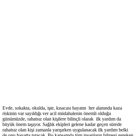
Evde, sokakta, okulda, işte, kısacası hayatın her alanında kaza
riskinin var sayıldığı ver acil müdahalenin önemli olduğu
günümüzde, rahatsız olan kişilere bilinçli olarak ilk yardım da
büyük önem taşıyor. Sağlık ekipleri gelene kadar geçen sürede
rahatsız olan kişi zamanla yarışırken uygulanacak ilk yardım belki
de onu hayatta tutacak. Bu kapsamda tüm insanların bilmesi gereken