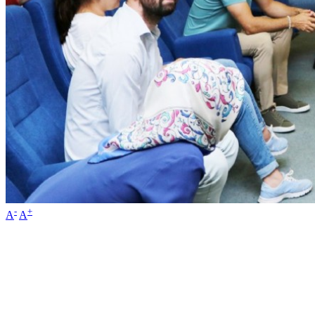
-
+
A
A