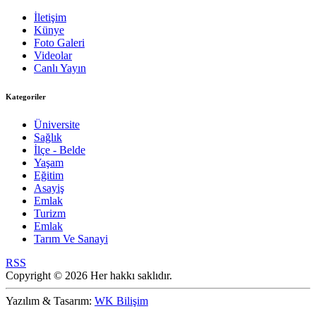
İletişim
Künye
Foto Galeri
Videolar
Canlı Yayın
Kategoriler
Üniversite
Sağlık
İlçe - Belde
Yaşam
Eğitim
Asayiş
Emlak
Turizm
Emlak
Tarım Ve Sanayi
RSS
Copyright © 2026 Her hakkı saklıdır.
Yazılım & Tasarım:
WK Bilişim