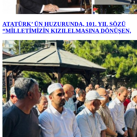
ATATÜRK’ ÜN HUZURUNDA, 101. YIL SÖZÜ
“MİLLETİMİZİN KIZILELMASINA DÖNÜŞEN,