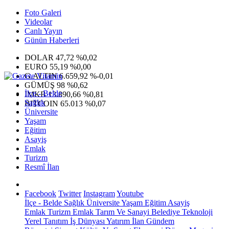
Foto Galeri
Videolar
Canlı Yayın
Günün Haberleri
DOLAR
47,72
%0,02
EURO
55,19
%0,00
G.ALTIN
6.659,92
%-0,01
GÜMÜŞ
98
%0,62
İlçe - Belde
IMKB
13.890,66
%0,81
Sağlık
BITCOIN
65.013
%0,07
Üniversite
Yaşam
Eğitim
Asayiş
Emlak
Turizm
Resmî İlan
Facebook
Twitter
Instagram
Youtube
İlçe - Belde
Sağlık
Üniversite
Yaşam
Eğitim
Asayiş
Emlak
Turizm
Emlak
Tarım Ve Sanayi
Belediye
Teknoloji
Yerel
Tanıtım
İş Dünyası
Yatırım
İlan
Gündem