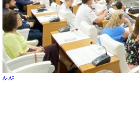
-
+
A
A