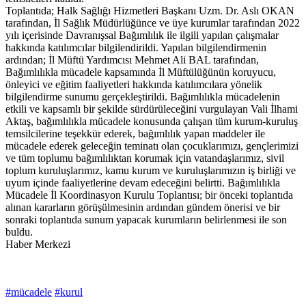
Toplantıda; Halk Sağlığı Hizmetleri Başkanı Uzm. Dr. Aslı OKAN
tarafından, İl Sağlık Müdürlüğünce ve üye kurumlar tarafından 2022
yılı içerisinde Davranışsal Bağımlılık ile ilgili yapılan çalışmalar
hakkında katılımcılar bilgilendirildi. Yapılan bilgilendirmenin
ardından; İl Müftü Yardımcısı Mehmet Ali BAL tarafından,
Bağımlılıkla mücadele kapsamında İl Müftülüğünün koruyucu,
önleyici ve eğitim faaliyetleri hakkında katılımcılara yönelik
bilgilendirme sunumu gerçekleştirildi. Bağımlılıkla mücadelenin
etkili ve kapsamlı bir şekilde sürdürüleceğini vurgulayan Vali İlhami
Aktaş, bağımlılıkla mücadele konusunda çalışan tüm kurum-kuruluş
temsilcilerine teşekkür ederek, bağımlılık yapan maddeler ile
mücadele ederek geleceğin teminatı olan çocuklarımızı, gençlerimizi
ve tüm toplumu bağımlılıktan korumak için vatandaşlarımız, sivil
toplum kuruluşlarımız, kamu kurum ve kuruluşlarımızın iş birliği ve
uyum içinde faaliyetlerine devam edeceğini belirtti. Bağımlılıkla
Mücadele İl Koordinasyon Kurulu Toplantısı; bir önceki toplantıda
alınan kararların görüşülmesinin ardından gündem önerisi ve bir
sonraki toplantıda sunum yapacak kurumların belirlenmesi ile son
buldu.
Haber Merkezi
#mücadele
#kurul