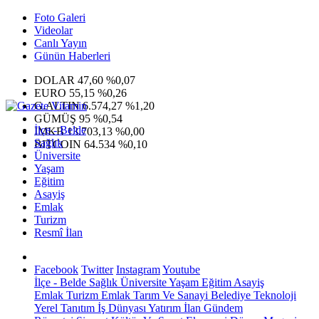
Foto Galeri
Videolar
Canlı Yayın
Günün Haberleri
DOLAR
47,60
%0,07
EURO
55,15
%0,26
G.ALTIN
6.574,27
%1,20
GÜMÜŞ
95
%0,54
İlçe - Belde
IMKB
13.703,13
%0,00
Sağlık
BITCOIN
64.534
%0,10
Üniversite
Yaşam
Eğitim
Asayiş
Emlak
Turizm
Resmî İlan
Facebook
Twitter
Instagram
Youtube
İlçe - Belde
Sağlık
Üniversite
Yaşam
Eğitim
Asayiş
Emlak
Turizm
Emlak
Tarım Ve Sanayi
Belediye
Teknoloji
Yerel
Tanıtım
İş Dünyası
Yatırım
İlan
Gündem