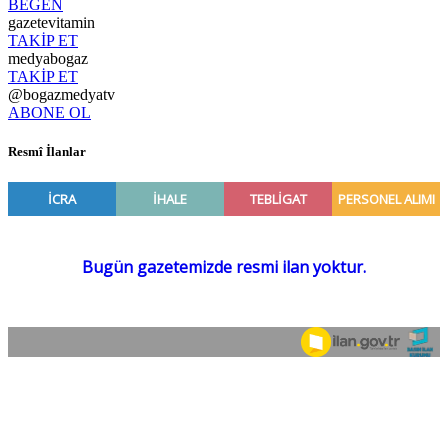
BEĞEN
gazetevitamin
TAKİP ET
medyabogaz
TAKİP ET
@bogazmedyatv
ABONE OL
Resmî İlanlar