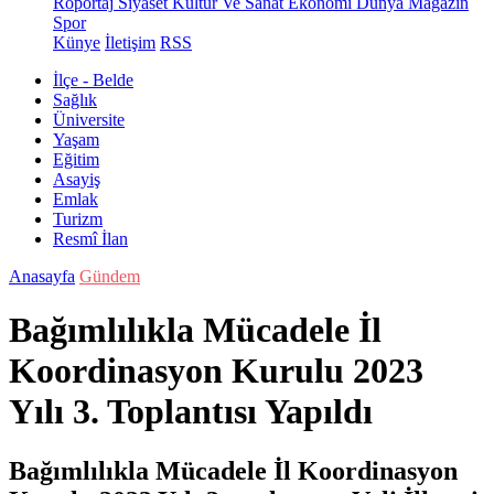
Röportaj
Siyaset
Kültür Ve Sanat
Ekonomi
Dünya
Magazin
Spor
Künye
İletişim
RSS
İlçe - Belde
Sağlık
Üniversite
Yaşam
Eğitim
Asayiş
Emlak
Turizm
Resmî İlan
Anasayfa
Gündem
Bağımlılıkla Mücadele İl
Koordinasyon Kurulu 2023
Yılı 3. Toplantısı Yapıldı
Bağımlılıkla Mücadele İl Koordinasyon