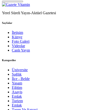
Yerel Süreli Yayın-Aktüel Gazetesi
Sayfalar
İletişim
Künye
Foto Galeri
Videolar
Canlı Yayın
Kategoriler
Üniversite
Sağlık
İlçe - Belde
Yaşam
Eğitim
Asayiş
Emlak
Turizm
Emlak
Tarım Ve Sanayi