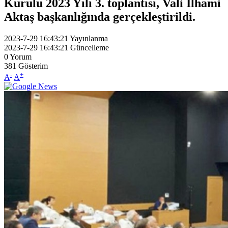
Kurulu 2023 Yılı 3. toplantısı, Vali İlhami
Aktaş başkanlığında gerçekleştirildi.
2023-7-29 16:43:21
Yayınlanma
2023-7-29 16:43:21
Güncelleme
0
Yorum
381
Gösterim
-
+
A
A