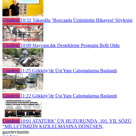
Gündem
10:32
Takaoğlu ‘Bozcaada Üzümünün Hikayesi’ Söyleşişi
Gündem
10:09
Hayvancılık Destekleme Programı Belli Oldu
Gündem
11:25
Gökköy’de Üst Yapı Çalışmalarına Başlandı
Gündem
11:22
Gökköy’de Üst Yapı Çalışmalarına Başlandı
Gündem
10:01
ATATÜRK’ ÜN HUZURUNDA, 101. YIL SÖZÜ
“MİLLETİMİZİN KIZILELMASINA DÖNÜŞEN,
gazetevitamin