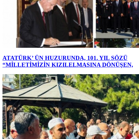
ATATÜRK’ ÜN HUZURUNDA, 101. YIL SÖZÜ
“MİLLETİMİZİN KIZILELMASINA DÖNÜŞEN,