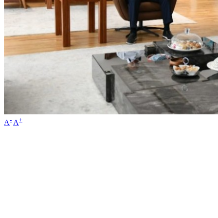
-
+
A
A