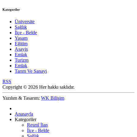
Kategoriler
Üniversite
Sağlık
İlçe - Belde
Yaşam
Eğitim
Asayiş
Emlak
Turizm
Emlak
Tarım Ve Sanayi
RSS
Copyright © 2026 Her hakkı saklıdır.
Yazılım & Tasarım:
WK Bilişim
Anasayfa
Kategoriler
Resmî İlan
İlçe - Belde
Sağlık