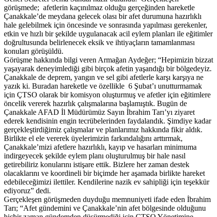
görüşmede; afetlerin kaçınılmaz olduğu gerçeğinden hareketle
Çanakkale’de meydana gelecek olası bir afet durumuna hazırlıklı
hale gelebilmek için öncesinde ve sonrasında yapılması gerekenler,
etkin ve hızlı bir şekilde uygulanacak acil eylem planları ile eğitimler
doğrultusunda belirlenecek eksik ve ihtiyaçların tamamlanması
konuları görüşüldü.
Görüşme hakkında bilgi veren Armağan Aydeğer; “Hepimizin bizzat
yaşayarak deneyimlediği gibi birçok afetin yaşandığı bir bölgedeyiz.
Çanakkale de deprem, yangın ve sel gibi afetlerle karşı karşıya ne
yazık ki. Buradan hareketle ve özellikle 6 Şubat’ı unutturmamak
için ÇTSO olarak bir komisyon oluşturmuş ve afetler için eğitimlere
öncelik vererek hazırlık çalışmalarına başlamıştık. Bugün de
Çanakkale AFAD İl Müdürümüz Sayın İbrahim Tarı’yı ziyaret
ederek kendisinin engin tecrübelerinden faydalandık. Şimdiye kadar
gerçekleştirdiğimiz çalışmalar ve planlarımız hakkında fikir aldık.
Birlikte el ele vererek üyelerimizin farkındalığını arttırmak,
Çanakkale’mizi afetlere hazırlıklı, kayıp ve hasarları minimuma
indirgeyecek şekilde eylem planı oluşturulmuş bir hale nasıl
getirebiliriz konularını istişare ettik. Bizlere her zaman destek
olacaklarını ve koordineli bir biçimde her aşamada birlikte hareket
edebileceğimizi ilettiler. Kendilerine nazik ev sahipliği için teşekkür
ediyoruz” dedi.
Gerçekleşen görüşmeden duyduğu memnuniyeti ifade eden İbrahim
Tarı; “Afet gündemini ve Çanakkale’nin afet bölgesinde olduğunu
hiçbir zaman gündemden düşürmediği için ÇTSO Yönetimine