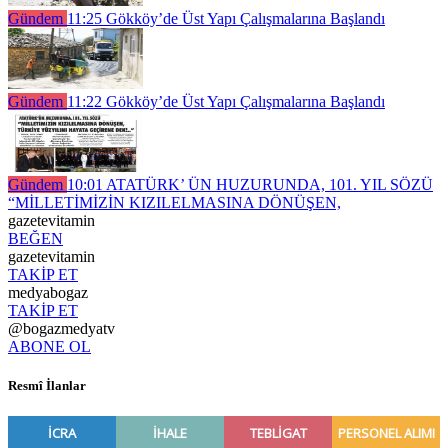
Gündem
11:25
Gökköy’de Üst Yapı Çalışmalarına Başlandı
Gündem
11:22
Gökköy’de Üst Yapı Çalışmalarına Başlandı
Gündem
10:01
ATATÜRK’ ÜN HUZURUNDA, 101. YIL SÖZÜ
“MİLLETİMİZİN KIZILELMASINA DÖNÜŞEN,
gazetevitamin
BEĞEN
gazetevitamin
TAKİP ET
medyabogaz
TAKİP ET
@bogazmedyatv
ABONE OL
Resmî İlanlar