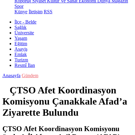
Röportaj
Siyaset
Kültür Ve Sanat
Ekonomi
Dünya
Magazin
Spor
Künye
İletişim
RSS
İlçe - Belde
Sağlık
Üniversite
Yaşam
Eğitim
Asayiş
Emlak
Turizm
Resmî İlan
Anasayfa
Gündem
ÇTSO Afet Koordinasyon
Komisyonu Çanakkale Afad’a
Ziyarette Bulundu
ÇTSO Afet Koordinasyon Komisyonu