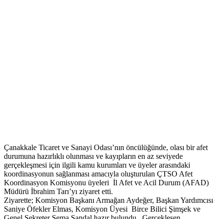
Çanakkale Ticaret ve Sanayi Odası’nın öncülüğünde, olası bir afet
durumuna hazırlıklı olunması ve kayıpların en az seviyede
gerçekleşmesi için ilgili kamu kurumları ve üyeler arasındaki
koordinasyonun sağlanması amacıyla oluşturulan ÇTSO Afet
Koordinasyon Komisyonu üyeleri İl Afet ve Acil Durum (AFAD)
Müdürü İbrahim Tarı’yı ziyaret etti.
Ziyarette; Komisyon Başkanı Armağan Aydeğer, Başkan Yardımcısı
Saniye Öfekler Elmas, Komisyon Üyesi Birce Bilici Şimşek ve
Genel Sekreter Sema Sandal hazır bulundu. Gerçekleşen