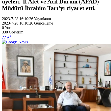
üyeleri İl Afet ve Acil Durum (AFAD)
Müdürü İbrahim Tarı’yı ziyaret etti.
2023-7-28 16:10:26
Yayınlanma
2023-7-28 16:10:26
Güncelleme
0
Yorum
330
Gösterim
-
+
A
A