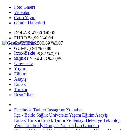
Foto Galeri
Videolar
Canlı Yayın
Günün Haberleri
DOLAR
47,60
%0,06
EURO
54,99
%-0,04
G.ALTIN
6.500,69
%0,07
GÜMÜŞ
94
%-0,80
İlçe - Belde
IMKB
13.798,82
%0,70
Sağlık
BITCOIN
64.433
%-0,55
Üniversite
Yaşam
Eğitim
Asayiş
Emlak
Turizm
Resmî İlan
Facebook
Twitter
Instagram
Youtube
İlçe - Belde
Sağlık
Üniversite
Yaşam
Eğitim
Asayiş
Emlak
Turizm
Emlak
Tarım Ve Sanayi
Belediye
Teknoloji
Yerel
Tanıtım
İş Dünyası
Yatırım
İlan
Gündem