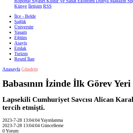
Röportaj
Siyaset
Kültür Ve Sanat
Ekonomi
Dünya
Magazin
Sp
Künye
İletişim
RSS
İlçe - Belde
Sağlık
Üniversite
Yaşam
Eğitim
Asayiş
Emlak
Turizm
Resmî İlan
Anasayfa
Gündem
Babasının İzinde İlk Görev Yeri
Lapsekili Cumhuriyet Savcısı Alican Kara
tercih etmişti.
2023-7-28 13:04:04
Yayınlanma
2023-7-28 13:04:04
Güncelleme
0
Yorum