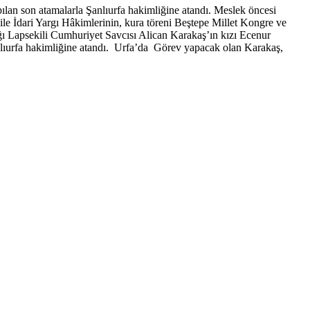
ılan son atamalarla Şanlıurfa hakimliğine atandı. Meslek öncesi
le İdari Yargı Hâkimlerinin, kura töreni Beştepe Millet Kongre ve
ğı Lapsekili Cumhuriyet Savcısı Alican Karakaş’ın kızı Ecenur
anlıurfa hakimliğine atandı. Urfa’da Görev yapacak olan Karakaş,