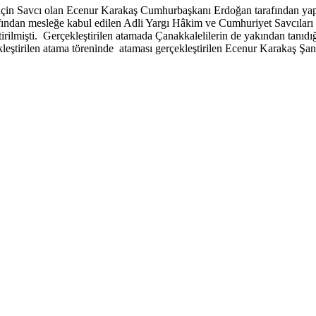
ak için Savcı olan Ecenur Karakaş Cumhurbaşkanı Erdoğan tarafından yap
afından mesleğe kabul edilen Adli Yargı Hâkim ve Cumhuriyet Savcıları i
ilmişti. Gerçekleştirilen atamada Çanakkalelilerin de yakından tanıdı
kleştirilen atama töreninde ataması gerçekleştirilen Ecenur Karakaş Ş