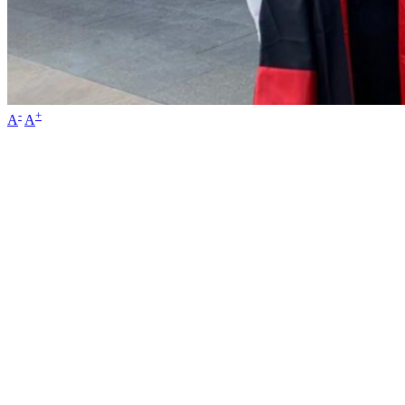
-
+
A
A