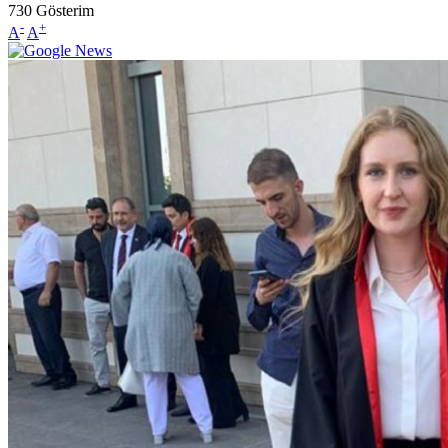
730
Gösterim
-
+
A
A