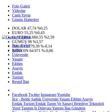
Foto Galeri
Videolar
Canlı Yayın
Günün Haberleri
DOLAR
47,74
%0,25
EURO
55,25
%0,43
G.ALTIN
6.660,55
%2,59
GÜMÜŞ
98
%3,57
İlçe - Belde
IMKB
13.779,39
%-0,14
Sağlık
BITCOIN
64.971
%-0,06
Üniversite
Yaşam
Eğitim
Asayiş
Emlak
Turizm
Resmî İlan
Facebook
Twitter
Instagram
Youtube
İlçe - Belde
Sağlık
Üniversite
Yaşam
Eğitim
Asayiş
Emlak
Turizm
Emlak
Tarım Ve Sanayi
Belediye
Teknoloji
Yerel
Tanıtım
İş Dünyası
Yatırım
İlan
Gündem