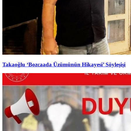
Takaoğlu ‘Bozcaada Üzümünün Hikayesi’ Söyleşişi