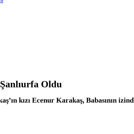
or
 Şanlıurfa Oldu
kaş’ın kızı Ecenur Karakaş, Babasının izin