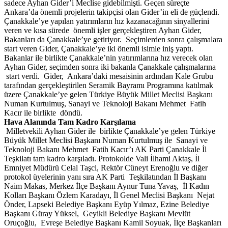
sadece Ayhan Gider’i Meclise gidebilmişti. Geçen süreçte
Ankara’da önemli projelerin takipçisi olan Gider’in eli de güçlendi.
Çanakkale’ye yapılan yatırımların hız kazanacağının sinyallerini
veren ve kısa sürede önemli işler gerçekleştiren Ayhan Gider,
Bakanları da Çanakkale’ye getiriyor. Seçimlerden sonra çalışmalara
start veren Gider, Çanakkale’ye iki önemli isimle iniş yaptı.
Bakanlar ile birlikte Çanakkale’nin yatırımlarına hız verecek olan
Ayhan Gider, seçimden sonra iki bakanla Çanakkale çalışmalarına
start verdi. Gider, Ankara’daki mesaisinin ardından Kale Grubu
tarafından gerçekleştirilen Seramik Bayramı Programına katılmak
üzere Çanakkale’ye gelen Türkiye Büyük Millet Meclisi Başkanı
Numan Kurtulmuş, Sanayi ve Teknoloji Bakanı Mehmet Fatih
Kacır ile birlikte döndü.
Hava Alanında Tam Kadro Karşılama
Milletvekili Ayhan Gider ile birlikte Çanakkale’ye gelen Türkiye
Büyük Millet Meclisi Başkanı Numan Kurtulmuş ile Sanayi ve
Teknoloji Bakanı Mehmet Fatih Kacır’ı AK Parti Çanakkale İl
Teşkilatı tam kadro karşıladı. Protokolde Vali İlhami Aktaş, İl
Emniyet Müdürü Celal Taşci, Rektör Cüneyt Erenoğlu ve diğer
protokol üyelerinin yanı sıra AK Parti Teşkilatından İl Başkanı
Naim Makas, Merkez İlçe Başkanı Aynur Tuna Yavaş, İl Kadın
Kolları Başkanı Özlem Karadayı, İl Genel Meclisi Başkanı Nejat
Önder, Lapseki Belediye Başkanı Eyüp Yılmaz, Ezine Belediye
Başkanı Güray Yüksel, Geyikli Belediye Başkanı Mevlüt
Oruçoğlu, Evreşe Belediye Başkanı Kamil Soyuak, İlçe Başkanları