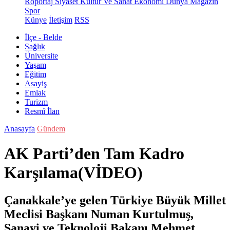
Röportaj
Siyaset
Kültür Ve Sanat
Ekonomi
Dünya
Magazin
Spor
Künye
İletişim
RSS
İlçe - Belde
Sağlık
Üniversite
Yaşam
Eğitim
Asayiş
Emlak
Turizm
Resmî İlan
Anasayfa
Gündem
AK Parti’den Tam Kadro
Karşılama(VİDEO)
Çanakkale’ye gelen Türkiye Büyük Millet
Meclisi Başkanı Numan Kurtulmuş,
Sanayi ve Teknoloji Bakanı Mehmet