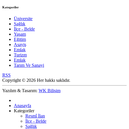
Kategoriler
Üniversite
Sağlık
İlçe - Belde
Yaşam
Eğitim
Asayiş
Emlak
Turizm
Emlak
Tarım Ve Sanayi
RSS
Copyright © 2026 Her hakkı saklıdır.
Yazılım & Tasarım:
WK Bilişim
Anasayfa
Kategoriler
Resmî İlan
İlçe - Belde
Sağlık