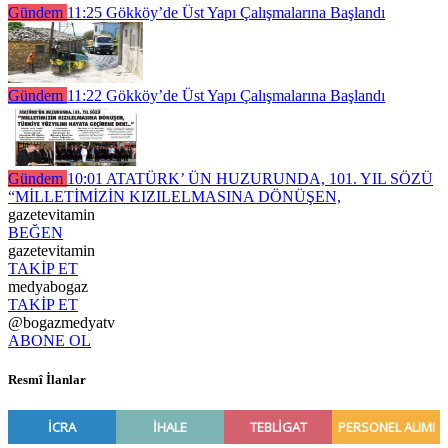
Gündem
11:25
Gökköy’de Üst Yapı Çalışmalarına Başlandı
Gündem
11:22
Gökköy’de Üst Yapı Çalışmalarına Başlandı
Gündem
10:01
ATATÜRK’ ÜN HUZURUNDA, 101. YIL SÖZÜ
“MİLLETİMİZİN KIZILELMASINA DÖNÜŞEN,
gazetevitamin
BEĞEN
gazetevitamin
TAKİP ET
medyabogaz
TAKİP ET
@bogazmedyatv
ABONE OL
Resmî İlanlar