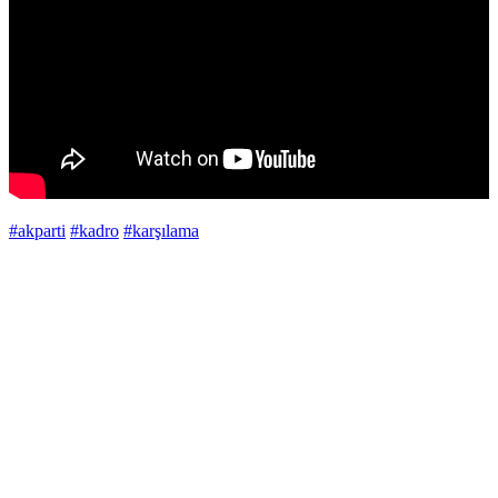
#akparti
#kadro
#karşılama