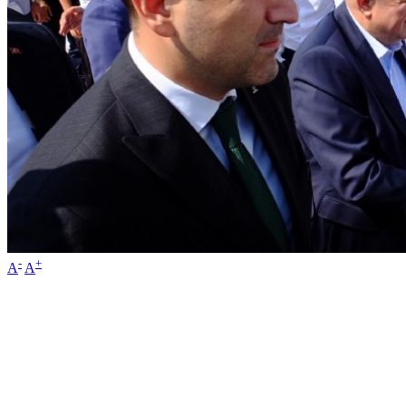
-
+
A
A