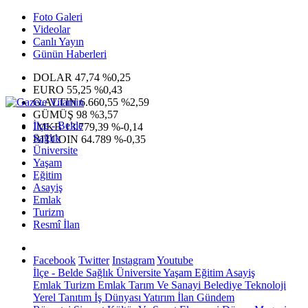
Foto Galeri
Videolar
Canlı Yayın
Günün Haberleri
DOLAR
47,74
%0,25
EURO
55,25
%0,43
G.ALTIN
6.660,55
%2,59
GÜMÜŞ
98
%3,57
İlçe - Belde
IMKB
13.779,39
%-0,14
Sağlık
BITCOIN
64.789
%-0,35
Üniversite
Yaşam
Eğitim
Asayiş
Emlak
Turizm
Resmî İlan
Facebook
Twitter
Instagram
Youtube
İlçe - Belde
Sağlık
Üniversite
Yaşam
Eğitim
Asayiş
Emlak
Turizm
Emlak
Tarım Ve Sanayi
Belediye
Teknoloji
Yerel
Tanıtım
İş Dünyası
Yatırım
İlan
Gündem