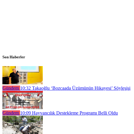
Son Haberler
Gündem
10:32
Takaoğlu ‘Bozcaada Üzümünün Hikayesi’ Söyleşişi
Gündem
10:09
Hayvancılık Destekleme Programı Belli Oldu