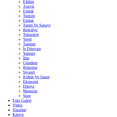
Eğitim
Asayiş
Emlak
Turizm
Emlak
Tarım Ve Sanayi
Belediye
Teknoloji
Yerel
Tanıtım
İş Dünyası
Yatırım
İlan
Gündem
Röportaj
Siyaset
Kültür Ve Sanat
Ekonomi
Dünya
Magazin
Spor
Foto Galeri
Video
Yazarlar
Künye