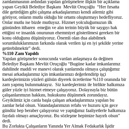
zamlanmasının ardından yapılan görüşmelere ilişkin bir açıklama
yapan Geyikli Belediye Başkanı Mevlüt Oruçoğlu “Her fırsatta
dile getirdiğim gibi çalışma arkadaşlarımızı kendi ailemiz gibi
görüyor, onların mutlu olduğu bir ortamı oluşturmayı hedefliyoruz.
Onlar mutlu ise bizde mutluyuz. Hizmet yolculuğumuzun ilk
gününden itibaren emeğin ve alın terinin büyük bir saygıyı hak
ettiğini ve insanlık onurunun ehemmiyet gösterilmesi gereken bir
konu olduğunu düşünüyoruz. Önemli olan dua alabilmek
sorumluluklarımızın farkında olarak verilen işi en iyi şekilde yerine
getirebilmektir” dedi.
%110 Zam Yapıldı
Yapılan görüşmeler sonucunda varılan anlaşmaya da değinen
Belediye Başkanı Mevlüt Oruçoğlu “Bugüne kadar imkanlarımız
dahilinde maddi ve manevi olarak yanlarında olmaya çalıştığımız
mesai arkadaşlarımız için imkanlarımızı değerlendirip işçi
kardeşlerimizin yüzleri gülsün diyerek ücretlerine %110 oranında bir
zam yapmış bulunmaktayız. Siz kardeşlerimiz ile birlikte halkımıza
güler yüzle iyi hizmet etmeye çalışıyoruz. Dolayısıyla biz bütün
çalışanlarımızın hakkını, hukukunu düşünmek zorundayız.
Geyiklimiz için canla başla çalışan arkadaşlarımıza yapılan bu
zamlar helal olsun. Vatandaşlarımızın refahı ve huzuru için gece
gündüz hep beraber çalışıyoruz ve yaptığımız faaliyetlerle halkımıza
faydalı olmayı amaçlıyoruz. Bu sözleşme hepimize hayırlı olsun"
dedi.
Bu Zorlukta Çalışanların Yanında Yer Almak Fedakarlık İşidir