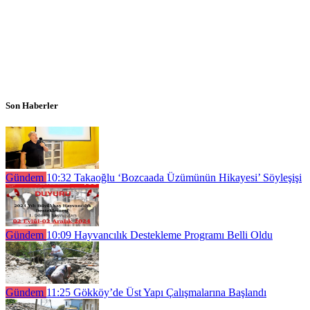
Son Haberler
Gündem
10:32
Takaoğlu ‘Bozcaada Üzümünün Hikayesi’ Söyleşişi
Gündem
10:09
Hayvancılık Destekleme Programı Belli Oldu
Gündem
11:25
Gökköy’de Üst Yapı Çalışmalarına Başlandı