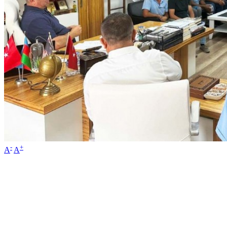
-
+
A
A