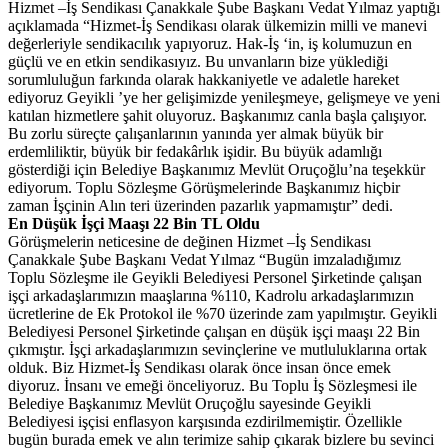
Hizmet –İş Sendikası Çanakkale Şube Başkanı Vedat Yılmaz yaptığı
açıklamada “Hizmet-İş Sendikası olarak ülkemizin milli ve manevi
değerleriyle sendikacılık yapıyoruz. Hak-İş ‘in, iş kolumuzun en
güçlü ve en etkin sendikasıyız. Bu unvanların bize yüklediği
sorumluluğun farkında olarak hakkaniyetle ve adaletle hareket
ediyoruz Geyikli ’ye her gelişimizde yenileşmeye, gelişmeye ve yeni
katılan hizmetlere şahit oluyoruz. Başkanımız canla başla çalışıyor.
Bu zorlu süreçte çalışanlarının yanında yer almak büyük bir
erdemliliktir, büyük bir fedakârlık işidir. Bu büyük adamlığı
gösterdiği için Belediye Başkanımız Mevlüt Oruçoğlu’na teşekkür
ediyorum. Toplu Sözleşme Görüşmelerinde Başkanımız hiçbir
zaman İşçinin Alın teri üzerinden pazarlık yapmamıştır” dedi.
En Düşük İşçi Maaşı 22 Bin TL Oldu
Görüşmelerin neticesine de değinen Hizmet –İş Sendikası
Çanakkale Şube Başkanı Vedat Yılmaz “Bugün imzaladığımız
Toplu Sözleşme ile Geyikli Belediyesi Personel Şirketinde çalışan
işçi arkadaşlarımızın maaşlarına %110, Kadrolu arkadaşlarımızın
ücretlerine de Ek Protokol ile %70 üzerinde zam yapılmıştır. Geyikli
Belediyesi Personel Şirketinde çalışan en düşük işçi maaşı 22 Bin
çıkmıştır. İşçi arkadaşlarımızın sevinçlerine ve mutluluklarına ortak
olduk. Biz Hizmet-İş Sendikası olarak önce insan önce emek
diyoruz. İnsanı ve emeği önceliyoruz. Bu Toplu İş Sözleşmesi ile
Belediye Başkanımız Mevlüt Oruçoğlu sayesinde Geyikli
Belediyesi işçisi enflasyon karşısında ezdirilmemiştir. Özellikle
bugün burada emek ve alın terimize sahip çıkarak bizlere bu sevinci