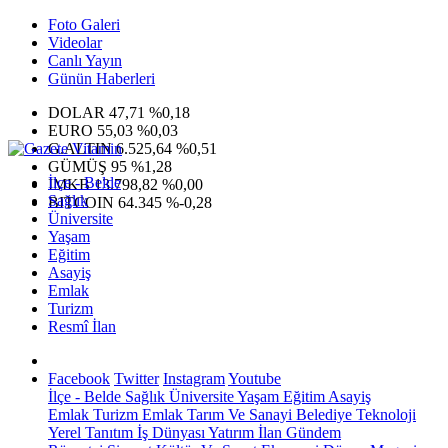
Foto Galeri
Videolar
Canlı Yayın
Günün Haberleri
DOLAR
47,71
%0,18
EURO
55,03
%0,03
G.ALTIN
6.525,64
%0,51
GÜMÜŞ
95
%1,28
İlçe - Belde
IMKB
13.798,82
%0,00
Sağlık
BITCOIN
64.345
%-0,28
Üniversite
Yaşam
Eğitim
Asayiş
Emlak
Turizm
Resmî İlan
Facebook
Twitter
Instagram
Youtube
İlçe - Belde
Sağlık
Üniversite
Yaşam
Eğitim
Asayiş
Emlak
Turizm
Emlak
Tarım Ve Sanayi
Belediye
Teknoloji
Yerel
Tanıtım
İş Dünyası
Yatırım
İlan
Gündem