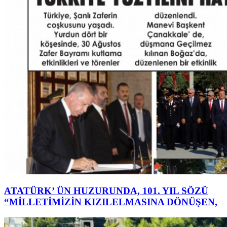
ATATÜRK’ ÜN HUZURUNDA, 101. YIL SÖZÜ
“MİLLETİMİZİN KIZILELMASINA DÖNÜŞEN,