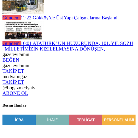
Gündem
11:22
Gökköy’de Üst Yapı Çalışmalarına Başlandı
Gündem
10:01
ATATÜRK’ ÜN HUZURUNDA, 101. YIL SÖZÜ
“MİLLETİMİZİN KIZILELMASINA DÖNÜŞEN,
gazetevitamin
BEĞEN
gazetevitamin
TAKİP ET
medyabogaz
TAKİP ET
@bogazmedyatv
ABONE OL
Resmî İlanlar