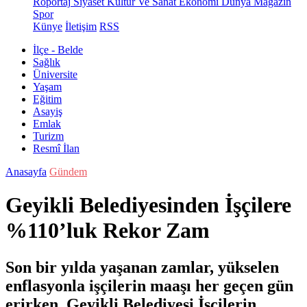
Röportaj
Siyaset
Kültür Ve Sanat
Ekonomi
Dünya
Magazin
Spor
Künye
İletişim
RSS
İlçe - Belde
Sağlık
Üniversite
Yaşam
Eğitim
Asayiş
Emlak
Turizm
Resmî İlan
Anasayfa
Gündem
Geyikli Belediyesinden İşçilere
%110’luk Rekor Zam
Son bir yılda yaşanan zamlar, yükselen
enflasyonla işçilerin maaşı her geçen gün
erirken Geyikli Belediyesi İşçilerin