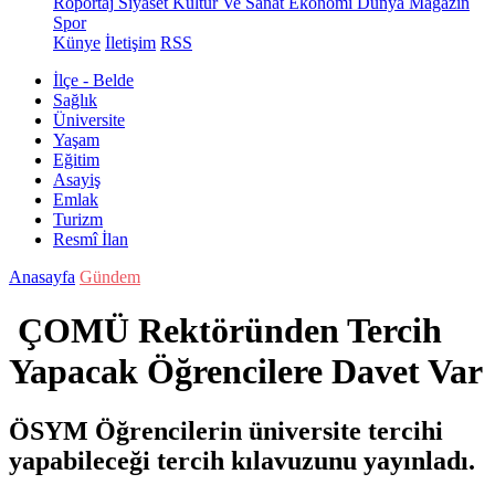
Röportaj
Siyaset
Kültür Ve Sanat
Ekonomi
Dünya
Magazin
Spor
Künye
İletişim
RSS
İlçe - Belde
Sağlık
Üniversite
Yaşam
Eğitim
Asayiş
Emlak
Turizm
Resmî İlan
Anasayfa
Gündem
ÇOMÜ Rektöründen Tercih
Yapacak Öğrencilere Davet Var
ÖSYM Öğrencilerin üniversite tercihi
yapabileceği tercih kılavuzunu yayınladı.