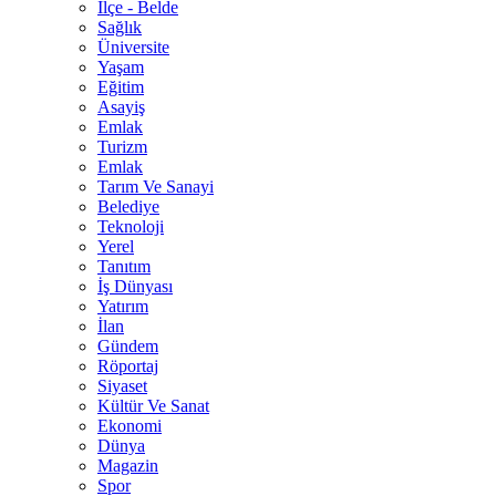
İlçe - Belde
Sağlık
Üniversite
Yaşam
Eğitim
Asayiş
Emlak
Turizm
Emlak
Tarım Ve Sanayi
Belediye
Teknoloji
Yerel
Tanıtım
İş Dünyası
Yatırım
İlan
Gündem
Röportaj
Siyaset
Kültür Ve Sanat
Ekonomi
Dünya
Magazin
Spor