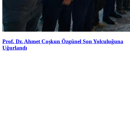
Prof. Dr. Ahmet Coşkun Özgünel Son Yolculuğuna
Uğurlandı