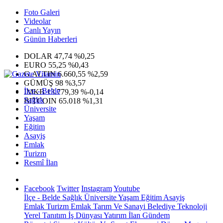
Foto Galeri
Videolar
Canlı Yayın
Günün Haberleri
DOLAR
47,74
%0,25
EURO
55,25
%0,43
G.ALTIN
6.660,55
%2,59
GÜMÜŞ
98
%3,57
İlçe - Belde
IMKB
13.779,39
%-0,14
Sağlık
BITCOIN
65.018
%1,31
Üniversite
Yaşam
Eğitim
Asayiş
Emlak
Turizm
Resmî İlan
Facebook
Twitter
Instagram
Youtube
İlçe - Belde
Sağlık
Üniversite
Yaşam
Eğitim
Asayiş
Emlak
Turizm
Emlak
Tarım Ve Sanayi
Belediye
Teknoloji
Yerel
Tanıtım
İş Dünyası
Yatırım
İlan
Gündem