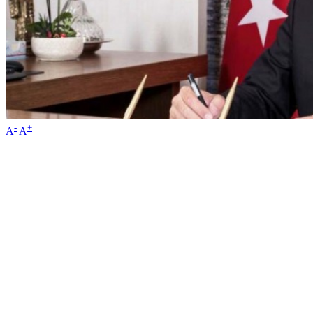
-
+
A
A