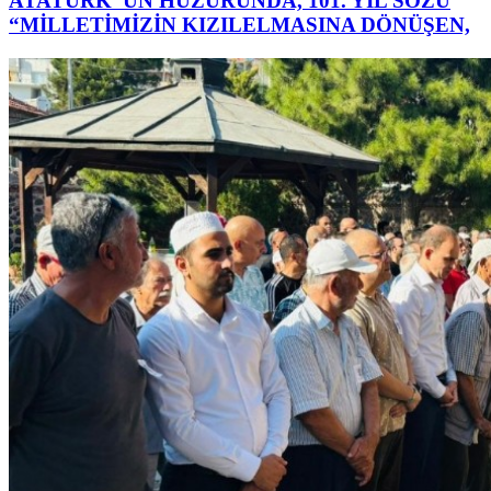
ATATÜRK’ ÜN HUZURUNDA, 101. YIL SÖZÜ
“MİLLETİMİZİN KIZILELMASINA DÖNÜŞEN,