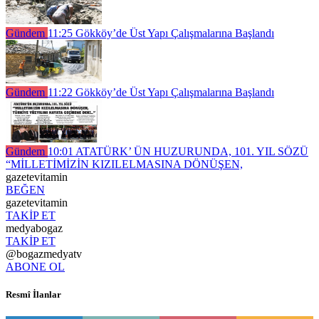
Gündem
11:25
Gökköy’de Üst Yapı Çalışmalarına Başlandı
Gündem
11:22
Gökköy’de Üst Yapı Çalışmalarına Başlandı
Gündem
10:01
ATATÜRK’ ÜN HUZURUNDA, 101. YIL SÖZÜ
“MİLLETİMİZİN KIZILELMASINA DÖNÜŞEN,
gazetevitamin
BEĞEN
gazetevitamin
TAKİP ET
medyabogaz
TAKİP ET
@bogazmedyatv
ABONE OL
Resmî İlanlar