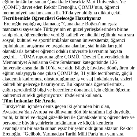
eğitim imkânları sunan Çanakkale Onsekiz Mart Üniversitesi’ne
(ÇOMÜ) davet eden Rektör Erenoğlu, ÇOMÜ’nün, öğrenci
memnuniyeti sıralamasında ilk 10’da yer aldığına dikkat çekti.
Tecrübemizle Öğrencileri Geleceğe Hazırlıyoruz
Erenoğlu yaptığı açıklamada; “Çanakkale Boğazı’nın eşsiz
manzarası sayesinde Türkiye’nin en güzel yerleşkelerinden birine
sahip olan, öğrencilerine verdiği kaliteli ve nitelikli eğitimin yanı sıra
sosyal, kültürel ve sportif imkânlar sunan üniversitemiz; öğrenci
toplulukları, araştırma ve uygulama alanları, staj imkânları gibi
olanaklarla beraber öğrenci odaklı üniversite kavramını hayata
geçirdi. TÜMA raporuna göre ÇOMÜ, ‘Devlet Üniversitelerinin
Memnuniyet Alanlarına Göre Sıralaması’ kategorisinde 126
üniversite arasında ilk 10’da yer aldı. Bilgiyi; faydaya dönüştüren bir
eğitim anlayışıyla öne çıkan ÇOMÜ’de, 31 yıllık tecrübemiz, güçlü
akademik kadromuz, oluşturduğumuz iş ve staj imkânlarıyla, sizleri
kaliteli bir geleceğe hazırlıyoruz. Bu kapsamda öğrencilerimizi,
çağın gerektirdiği bilgi ve becerilerle donatmak için eğitim öğretim
kalitemizi sürekli geliştiriyoruz” ifadelerini kullandı.
Tüm İmkanlar Bir Arada
Türkiye’nin içinden deniz geçen iki şehrinden biri olan,
Avustralya’dan Avrupa’ya dünyanın dört bir tarafının ilgi duyduğu
tarihi, kültürel ve doğal güzellikleri ile Çanakkale’nin; öğrencilere ve
personele büyük şehirlerin imkânlarını ve küçük kentlerin
avantajlarını bir arada sunan eşsiz bir şehir olduğunu aktaran Rektör
Erenoğlu, “Gelibolu Yarımadası Tarihi Milli Parkı’nın yanı sıra,