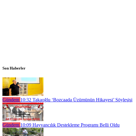
Son Haberler
Gündem
10:32
Takaoğlu ‘Bozcaada Üzümünün Hikayesi’ Söyleşişi
Gündem
10:09
Hayvancılık Destekleme Programı Belli Oldu