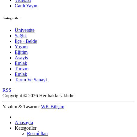
Videolar
Canlı Yayın
Kategoriler
Üniversite
Sağlık
İlçe - Belde
Yaşam
Eğitim
Asayiş
Emlak
Turizm
Emlak
Tarım Ve Sanayi
RSS
Copyright © 2026 Her hakkı saklıdır.
Yazılım & Tasarım:
WK Bilişim
Anasayfa
Kategoriler
Resmî İlan