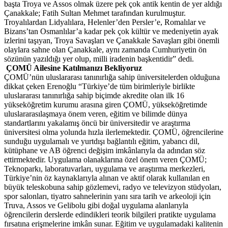
başta Troya ve Assos olmak üzere pek çok antik kentin de yer aldığı
Çanakkale; Fatih Sultan Mehmet tarafından kurulmuştur.
Troyalılardan Lidyalılara, Helenler’den Persler’e, Romalılar ve
Bizans’tan Osmanlılar’a kadar pek çok kültür ve medeniyetin ayak
izlerini taşıyan, Troya Savaşları ve Çanakkale Savaşları gibi önemli
olaylara sahne olan Çanakkale, aynı zamanda Cumhuriyetin ön
sözünün yazıldığı yer olup, milli iradenin başkentidir” dedi.
ÇOMÜ Ailesine Katılmanızı Bekliyoruz
ÇOMÜ’nün uluslararası tanınırlığa sahip üniversitelerden olduğuna
dikkat çeken Erenoğlu “Türkiye’de tüm birimleriyle birlikte
uluslararası tanınırlığa sahip biçimde akredite olan ilk 16
yükseköğretim kurumu arasına giren ÇOMÜ, yükseköğretimde
uluslararasılaşmaya önem veren, eğitim ve bilimde dünya
standartlarını yakalamış öncü bir üniversitedir ve araştırma
üniversitesi olma yolunda hızla ilerlemektedir. ÇOMÜ, öğrencilerine
sunduğu uygulamalı ve yurtdışı bağlantılı eğitim, yabancı dil,
kütüphane ve AB öğrenci değişim imkânlarıyla da adından söz
ettirmektedir. Uygulama olanaklarına özel önem veren ÇOMÜ;
Teknoparkı, laboratuvarları, uygulama ve araştırma merkezleri,
Türkiye’nin öz kaynaklarıyla alınan ve aktif olarak kullanılan en
büyük teleskobuna sahip gözlemevi, radyo ve televizyon stüdyoları,
spor salonları, tiyatro sahnelerinin yanı sıra tarih ve arkeoloji için
Truva, Assos ve Gelibolu gibi doğal uygulama alanlarıyla
öğrencilerin derslerde edindikleri teorik bilgileri pratikte uygulama
fırsatına erişmelerine imkân sunar. Eğitim ve uygulamadaki kalitenin