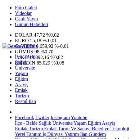
Foto Galeri
Videolar
Canlı Yayın
Günün Haberleri
DOLAR
47,72
%0,02
EURO
55,18
%-0,01
G.ALTIN
6.659,92
%-0,01
GÜMÜŞ
98
%0,70
İlçe - Belde
IMKB
13.892,16
%0,82
Sağlık
BITCOIN
65.029
%0,08
Üniversite
Yaşam
Eğitim
Asayiş
Emlak
Turizm
Resmî İlan
Facebook
Twitter
Instagram
Youtube
İlçe - Belde
Sağlık
Üniversite
Yaşam
Eğitim
Asayiş
Emlak
Turizm
Emlak
Tarım Ve Sanayi
Belediye
Teknoloji
Yerel
Tanıtım
İş Dünyası
Yatırım
İlan
Gündem