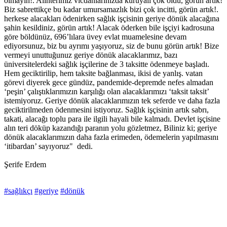
olmayın!. Alınterimiz vicdanlarınızda kuruyalı çok oldu, görün artık!
Biz sabrettikçe bu kadar umursamazlık bizi çok incitti, görün artık!.
herkese alacakları ödenirken sağlık işçisinin geriye dönük alacağına
şahin kesildiniz, görün artık! Alacak öderken bile işçiyi kadrosuna
göre böldünüz, 696’lılara üvey evlat muamelesine devam
ediyorsunuz, biz bu ayrımı yaşıyoruz, siz de bunu görün artık! Bize
vermeyi unuttuğunuz geriye dönük alacaklarımız, bazı
üniversitelerdeki sağlık işçilerine de 3 taksitte ödenmeye başladı.
Hem geciktirilip, hem taksite bağlanması, ikisi de yanlış. vatan
görevi diyerek gece gündüz, pandemide-depremde nefes almadan
‘peşin’ çalıştıklarımızın karşılığı olan alacaklarımızı ‘taksit taksit’
istemiyoruz. Geriye dönük alacaklarımızın tek seferde ve daha fazla
geciktirilmeden ödenmesini istiyoruz. Sağlık işçisinin artık sabrı,
takati, alacağı toplu para ile ilgili hayali bile kalmadı. Devlet işçisine
alın teri döküp kazandığı paranın yolu gözletmez, Biliniz ki; geriye
dönük alacaklarımızın daha fazla erimeden, ödemelerin yapılmasını
‘itibardan’ sayıyoruz" dedi.
Şerife Erdem
#sağlıkçı
#geriye
#dönük