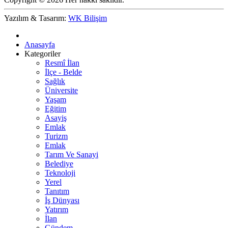
Yazılım & Tasarım:
WK Bilişim
Anasayfa
Kategoriler
Resmî İlan
İlçe - Belde
Sağlık
Üniversite
Yaşam
Eğitim
Asayiş
Emlak
Turizm
Emlak
Tarım Ve Sanayi
Belediye
Teknoloji
Yerel
Tanıtım
İş Dünyası
Yatırım
İlan
Gündem