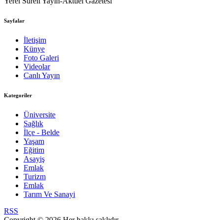
Yerel Süreli Yayın-Aktüel Gazetesi
Sayfalar
İletişim
Künye
Foto Galeri
Videolar
Canlı Yayın
Kategoriler
Üniversite
Sağlık
İlçe - Belde
Yaşam
Eğitim
Asayiş
Emlak
Turizm
Emlak
Tarım Ve Sanayi
RSS
Copyright © 2026 Her hakkı saklıdır.