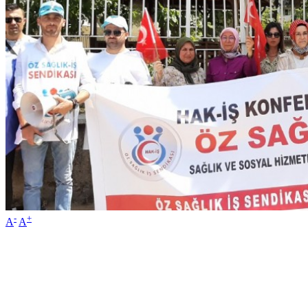
-
+
A
A