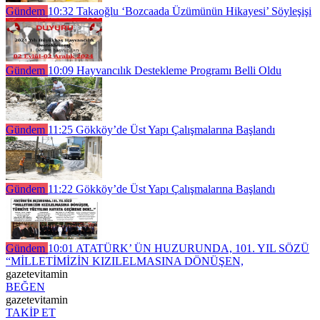
Gündem
10:32
Takaoğlu ‘Bozcaada Üzümünün Hikayesi’ Söyleşişi
Gündem
10:09
Hayvancılık Destekleme Programı Belli Oldu
Gündem
11:25
Gökköy’de Üst Yapı Çalışmalarına Başlandı
Gündem
11:22
Gökköy’de Üst Yapı Çalışmalarına Başlandı
Gündem
10:01
ATATÜRK’ ÜN HUZURUNDA, 101. YIL SÖZÜ
“MİLLETİMİZİN KIZILELMASINA DÖNÜŞEN,
gazetevitamin
BEĞEN
gazetevitamin
TAKİP ET