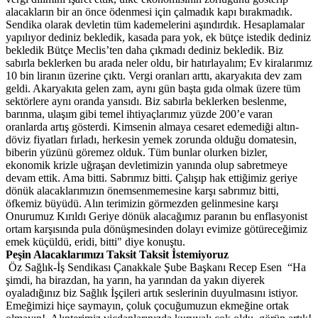
alacakların bir an önce ödenmesi için çalmadık kapı bırakmadık.
Sendika olarak devletin tüm kademelerini aşındırdık. Hesaplamalar
yapılıyor dediniz bekledik, kasada para yok, ek bütçe istedik dediniz
bekledik Bütçe Meclis’ten daha çıkmadı dediniz bekledik. Biz
sabırla beklerken bu arada neler oldu, bir hatırlayalım; Ev kiralarımız
10 bin liranın üzerine çıktı. Vergi oranları arttı, akaryakıta dev zam
geldi. Akaryakıta gelen zam, aynı gün başta gıda olmak üzere tüm
sektörlere aynı oranda yansıdı. Biz sabırla beklerken beslenme,
barınma, ulaşım gibi temel ihtiyaçlarımız yüzde 200’e varan
oranlarda artış gösterdi. Kimsenin almaya cesaret edemediği altın-
döviz fiyatları fırladı, herkesin yemek zorunda olduğu domatesin,
biberin yüzünü göremez olduk. Tüm bunlar olurken bizler,
ekonomik krizle uğraşan devletimizin yanında olup sabretmeye
devam ettik. Ama bitti. Sabrımız bitti. Çalışıp hak ettiğimiz geriye
dönük alacaklarımızın önemsenmemesine karşı sabrımız bitti,
öfkemiz büyüdü. Alın terimizin görmezden gelinmesine karşı
Onurumuz Kırıldı Geriye dönük alacağımız paranın bu enflasyonist
ortam karşısında pula dönüşmesinden dolayı evimize götüreceğimiz
emek küçüldü, eridi, bitti" diye konuştu.
Peşin Alacaklarımızı Taksit Taksit İstemiyoruz
Öz Sağlık-İş Sendikası Çanakkale Şube Başkanı Recep Esen “Ha
şimdi, ha birazdan, ha yarın, ha yarından da yakın diyerek
oyaladığınız biz Sağlık İşçileri artık seslerinin duyulmasını istiyor.
Emeğimizi hiçe saymayın, çoluk çocuğumuzun ekmeğine ortak