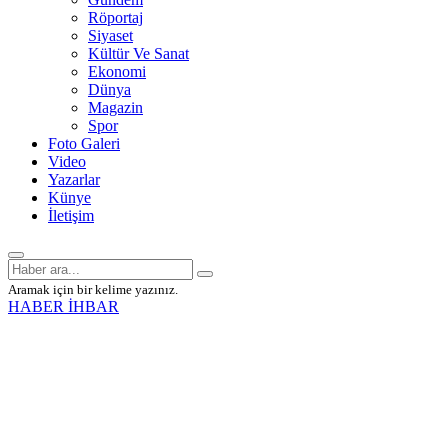
Röportaj
Siyaset
Kültür Ve Sanat
Ekonomi
Dünya
Magazin
Spor
Foto Galeri
Video
Yazarlar
Künye
İletişim
Aramak için bir kelime yazınız.
HABER İHBAR