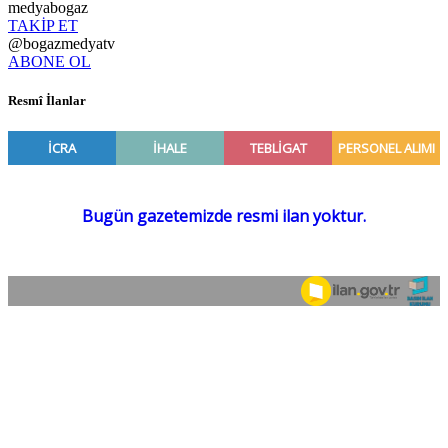
medyabogaz
TAKİP ET
@bogazmedyatv
ABONE OL
Resmî İlanlar