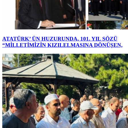
ATATÜRK’ ÜN HUZURUNDA, 101. YIL SÖZÜ
“MİLLETİMİZİN KIZILELMASINA DÖNÜŞEN,