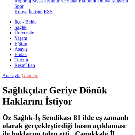
Röportaj
Siyaset
Kültür Ve Sanat
Ekonomi
Dünya
Magazin
Spor
Künye
İletişim
RSS
İlçe - Belde
Sağlık
Üniversite
Yaşam
Eğitim
Asayiş
Emlak
Turizm
Resmî İlan
Anasayfa
Gündem
Sağlıkçılar Geriye Dönük
Haklarını İstiyor
Öz Sağlık-İş Sendikası 81 ilde eş zamanlı
olarak gerçekleştirdiği basın açıklaması
ile haklarını talep etti. Çanakkale İl