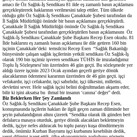
amacı ile Öz Sağlık-İş Sendikası 81 ilde eş zamanlı basın açıklaması
gerçekleştirerek haklarının verilmesini talep ettiler. Tüm ülkede
olduğu gibi Öz Sağlık-İş Sendikası Çanakkale Şubesi tarafından da
İl Sağlık Müdürlüğü önünde bir basın açıklaması gerçekleştirdi.
Çanakkale İl Sağlık Müdürlüğü önünde Öz Sağlık-İş Sendikası
Çanakkale Şubesi tarafından gerçekleştirilen basın açıklamasını Öz
Sağlık-İş Sendikası Çanakkale Şube Başkanı Recep Esen okudu. 81
İlde haklarını eş zamanlı basın açıklaması ile dile getiren 160 bin
işçinin Çanakkale’deki temsilcisi Recep Esen “Sağlık Bakanlığı
bünyesinde çalışan sağlık işçilerinin yetkili sendikası Öz Sağlık-İş
olarak 190 bin işçimiz işveren sendikası TÜHİS ile imzaladığımız
Toplu İş Sözleşmesi’nin üzerinden 46 gün geçti. Bu sözleşmede yer
aldığı üzere işçinin 2023 Ocak ayından geçerli geriye dönük
alacaklarının ödenmesi kararının üzerinden de 46 gün geçti. işçi
vefakardır, işçi cefakardır, işçi sabırlıdır, işçi ülkesini, milletini,
devletini sever. Hele sağlık işçisi belini doğrultmadan akşamı eder,
bilir ki işini aksatsa bu ihmal bir insanın ‘canına’ değer” dedi.
Biz Beklerken Her Şey Zamlandı
Öz Sağlık-İş Sendikası Çanakkale Şube Başkanı Recep Esen,
konuşmasında işçilerin hakları ile ilgili geçen zaman diliminde her
şeyin pahalandığının altını çizerek “Sendika olarak ilk günden beri
defalarca masaya oturduk, geriye dönük alacakları bekletmeyin
dedik, işçiye nefes aldıracak bu toplu parayı kuşa döndürmeyin
dedik, önümüz Kurban Bayramı işçi kurbanını kesebilsin dedik,
vergi dilimini işaret ettik, ülke ekonomisinin zorluğunu gösterip