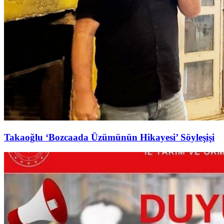
Takaoğlu ‘Bozcaada Üzümünün Hikayesi’ Söyleşişi