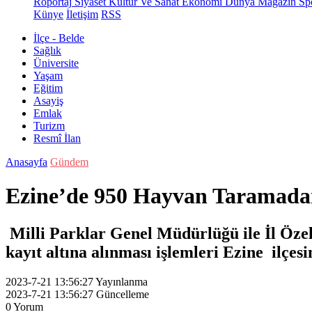
Röportaj
Siyaset
Kültür Ve Sanat
Ekonomi
Dünya
Magazin
Sp
Künye
İletişim
RSS
İlçe - Belde
Sağlık
Üniversite
Yaşam
Eğitim
Asayiş
Emlak
Turizm
Resmî İlan
Anasayfa
Gündem
Ezine’de 950 Hayvan Taramada
Milli Parklar Genel Müdürlüğü ile İl Özel 
kayıt altına alınması işlemleri Ezine ilçes
2023-7-21 13:56:27
Yayınlanma
2023-7-21 13:56:27
Güncelleme
0
Yorum