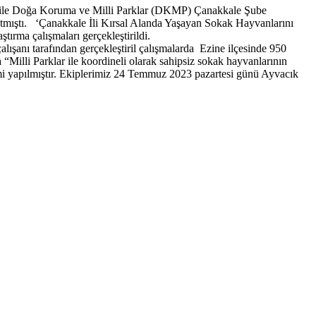
esi ile Doğa Koruma ve Milli Parklar (DKMP) Çanakkale Şube
aşlatmıştı. ‘Çanakkale İli Kırsal Alanda Yaşayan Sokak Hayvanlarını
tırma çalışmaları gerçekleştirildi.
lışanı tarafından gerçekleştiril çalışmalarda Ezine ilçesinde 950
 “Milli Parklar ile koordineli olarak sahipsiz sokak hayvanlarının
şlemi yapılmıştır. Ekiplerimiz 24 Temmuz 2023 pazartesi günü Ayvacık