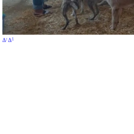
-
+
A
A