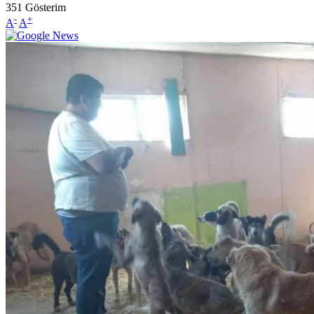
351
Gösterim
-
+
A
A