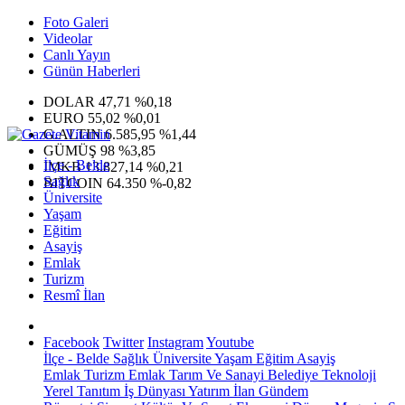
Foto Galeri
Videolar
Canlı Yayın
Günün Haberleri
DOLAR
47,71
%0,18
EURO
55,02
%0,01
G.ALTIN
6.585,95
%1,44
GÜMÜŞ
98
%3,85
İlçe - Belde
IMKB
13.827,14
%0,21
Sağlık
BITCOIN
64.350
%-0,82
Üniversite
Yaşam
Eğitim
Asayiş
Emlak
Turizm
Resmî İlan
Facebook
Twitter
Instagram
Youtube
İlçe - Belde
Sağlık
Üniversite
Yaşam
Eğitim
Asayiş
Emlak
Turizm
Emlak
Tarım Ve Sanayi
Belediye
Teknoloji
Yerel
Tanıtım
İş Dünyası
Yatırım
İlan
Gündem