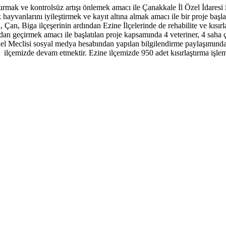
tırmak ve kontrolsüz artışı önlemek amacı ile Çanakkale İl Özel İdar
k hayvanlarını iyileştirmek ve kayıt altına almak amacı ile bir proje b
an, Biga ilçeşerinin ardından Ezine İlçelerinde de rehabilite ve kısırlaş
n geçirmek amacı ile başlatılan proje kapsamında 4 veteriner, 4 saha ça
Genel Meclisi sosyal medya hesabından yapılan bilgilendirme paylaşımında
Ezine ilçemizde devam etmektir. Ezine ilçemizde 950 adet kısırlaştırma i