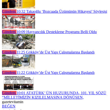
Gündem
10:32
Takaoğlu ‘Bozcaada Üzümünün Hikayesi’ Söyleşişi
Gündem
10:09
Hayvancılık Destekleme Programı Belli Oldu
Gündem
11:25
Gökköy’de Üst Yapı Çalışmalarına Başlandı
Gündem
11:22
Gökköy’de Üst Yapı Çalışmalarına Başlandı
Gündem
10:01
ATATÜRK’ ÜN HUZURUNDA, 101. YIL SÖZÜ
“MİLLETİMİZİN KIZILELMASINA DÖNÜŞEN,
gazetevitamin
BEĞEN