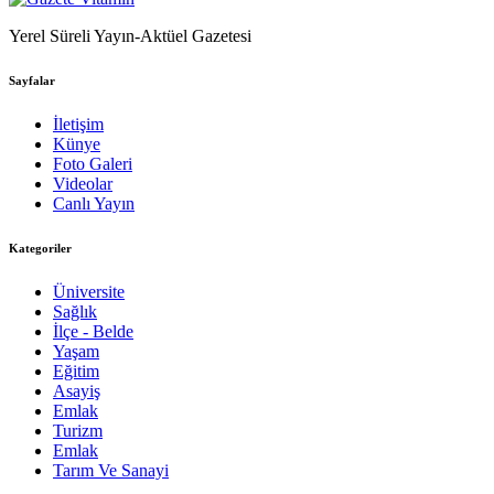
Yerel Süreli Yayın-Aktüel Gazetesi
Sayfalar
İletişim
Künye
Foto Galeri
Videolar
Canlı Yayın
Kategoriler
Üniversite
Sağlık
İlçe - Belde
Yaşam
Eğitim
Asayiş
Emlak
Turizm
Emlak
Tarım Ve Sanayi