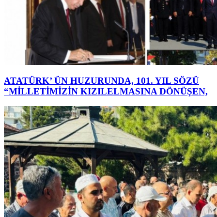
ATATÜRK’ ÜN HUZURUNDA, 101. YIL SÖZÜ
“MİLLETİMİZİN KIZILELMASINA DÖNÜŞEN,