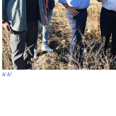
-
+
A
A