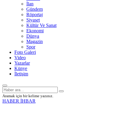
İlan
Gündem
Röportaj
Siyaset
Kültür Ve Sanat
Ekonomi
Dünya
Magazin
Spor
Foto Galeri
Video
Yazarlar
Künye
İletişim
Aramak için bir kelime yazınız.
HABER İHBAR