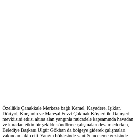
Özellikle Çanakkale Merkeze bağlı Kemel, Kayadere, Işıklar,
Dörtyol, Kurşunlu ve Mareşal Fevzi Çakmak Köyleri ile Damyeri
mevkiisini etkisi altına alan yangınla mücadele kapsamında havadan
ve karadan etkin bir şekilde söndürme çalışmaları devam ederken,
Belediye Başkanı Ülgür Gökhan da bölgeye giderek çalışmaları
yakından takip etti. Yangın bölgesinde yaptığı inceleme gezisinde