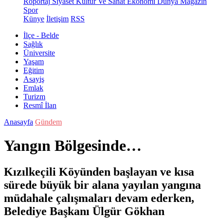
Röportaj
Siyaset
Kültür Ve Sanat
Ekonomi
Dünya
Magazin
Spor
Künye
İletişim
RSS
İlçe - Belde
Sağlık
Üniversite
Yaşam
Eğitim
Asayiş
Emlak
Turizm
Resmî İlan
Anasayfa
Gündem
Yangın Bölgesinde…
Kızılkeçili Köyünden başlayan ve kısa
sürede büyük bir alana yayılan yangına
müdahale çalışmaları devam ederken,
Belediye Başkanı Ülgür Gökhan