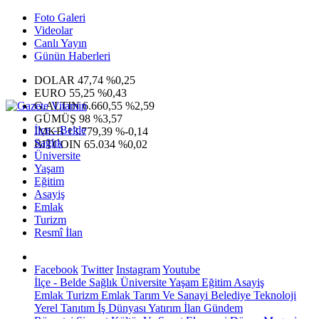
Foto Galeri
Videolar
Canlı Yayın
Günün Haberleri
DOLAR
47,74
%0,25
EURO
55,25
%0,43
G.ALTIN
6.660,55
%2,59
GÜMÜŞ
98
%3,57
İlçe - Belde
IMKB
13.779,39
%-0,14
Sağlık
BITCOIN
65.034
%0,02
Üniversite
Yaşam
Eğitim
Asayiş
Emlak
Turizm
Resmî İlan
Facebook
Twitter
Instagram
Youtube
İlçe - Belde
Sağlık
Üniversite
Yaşam
Eğitim
Asayiş
Emlak
Turizm
Emlak
Tarım Ve Sanayi
Belediye
Teknoloji
Yerel
Tanıtım
İş Dünyası
Yatırım
İlan
Gündem