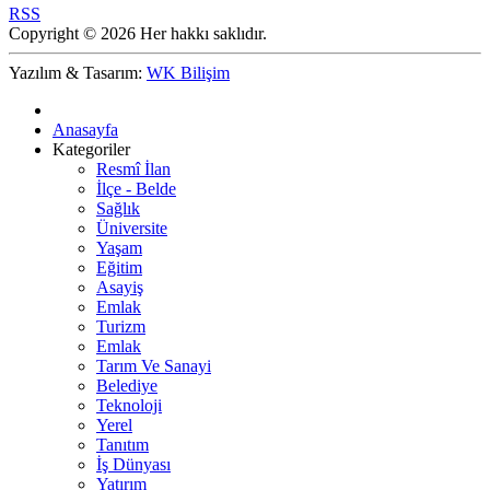
RSS
Copyright © 2026 Her hakkı saklıdır.
Yazılım & Tasarım:
WK Bilişim
Anasayfa
Kategoriler
Resmî İlan
İlçe - Belde
Sağlık
Üniversite
Yaşam
Eğitim
Asayiş
Emlak
Turizm
Emlak
Tarım Ve Sanayi
Belediye
Teknoloji
Yerel
Tanıtım
İş Dünyası
Yatırım