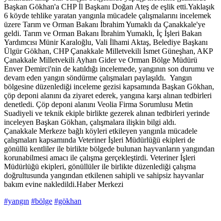
Başkan Gökhan'a CHP İl Başkanı Doğan Ateş de eşlik etti.Yaklaşık
6 köyde tehlike yaratan yangınla mücadele çalışmalarını incelemek
üzere Tarım ve Orman Bakanı İbrahim Yumaklı da Çanakkale'ye
geldi. Tarım ve Orman Bakanı İbrahim Yumaklı, İç İşleri Bakan
Yardımcısı Münir Karaloğlu, Vali İlhami Aktaş, Belediye Başkanı
Ülgür Gökhan, CHP Çanakkale Milletvekili İsmet Güneşhan, AKP
Çanakkale Milletvekili Ayhan Gider ve Orman Bölge Müdürü
Enver Demirci'nin de katıldığı incelemede, yangının son durumu ve
devam eden yangın söndürme çalışmaları paylaşıldı. Yangın
bölgesine düzenlediği inceleme gezisi kapsamında Başkan Gökhan,
çöp deponi alanını da ziyaret ederek, yangına karşı alınan tedbirleri
denetledi. Çöp deponi alanını Veolia Firma Sorumlusu Metin
Suadiyeli ve teknik ekiple birlikte gezerek alınan tedbirleri yerinde
inceleyen Başkan Gökhan, çalışmalara ilişkin bilgi aldı.
Çanakkale Merkeze bağlı köyleri etkileyen yangınla mücadele
çalışmaları kapsamında Veteriner İşleri Müdürlüğü ekipleri de
gönüllü kentliler ile birlikte bölgede bulunan hayvanların yangından
korunabilmesi amacı ile çalışma gerçekleştirdi. Veteriner İşleri
Müdürlüğü ekipleri, gönüllüler ile birlikte düzenlediği çalışma
doğrultusunda yangından etkilenen sahipli ve sahipsiz hayvanlar
bakım evine nakledildi.Haber Merkezi
#yangın
#bölge
#gökhan