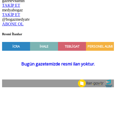
gazetevitamin
TAKİP ET
medyabogaz
TAKİP ET
@bogazmedyatv
ABONE OL
Resmî İlanlar