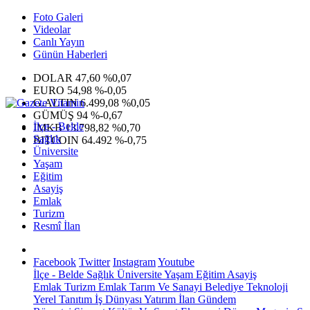
Foto Galeri
Videolar
Canlı Yayın
Günün Haberleri
DOLAR
47,60
%0,07
EURO
54,98
%-0,05
G.ALTIN
6.499,08
%0,05
GÜMÜŞ
94
%-0,67
İlçe - Belde
IMKB
13.798,82
%0,70
Sağlık
BITCOIN
64.492
%-0,75
Üniversite
Yaşam
Eğitim
Asayiş
Emlak
Turizm
Resmî İlan
Facebook
Twitter
Instagram
Youtube
İlçe - Belde
Sağlık
Üniversite
Yaşam
Eğitim
Asayiş
Emlak
Turizm
Emlak
Tarım Ve Sanayi
Belediye
Teknoloji
Yerel
Tanıtım
İş Dünyası
Yatırım
İlan
Gündem