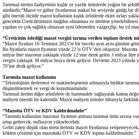
Tarımsal üretim faaliyetinin kışlık ve yazlık ürünlerde yoğun bir şek
sürdürdü;“Mazot ve gübre fiyatlarının makul bir seviyede gittiği bir 
gibi önemli ölçüde mazot kullanılan kışlık ürünlerde ekim ayları yakl
girecektir.Üreticilerimizin mağdur olmaması ve üretime yönelebilmesi i
yapılan ve çok sağlıklı olmayan ayni ödemeden vazgeçilip, bu yıl mazot
“Üreticinin ödediği mazot vergisi tarıma verilen toplam destek m
“Mazot fiyatları 16 Temmuz 2023’te bir önceki ayın aynı gününe göre 
Bu fiyatlarla mazot fiyatının yüzde 22’si ÖTV’den oluşuyor. Mazotta 
milyar litre mazotun yaklaşık yüzde 12’sine denk gelen 3 milyar litre 
vergisi yaklaşık 38 milyar liraya denk geliyor. Devletin 2023 yılında 
70’ine denk geliyor.”
Tarımda mazot kullanımı
“Teknolojinin ilerlemesi ve makineleşmenin artmasıyla birlikte tarımsa
düşünülmemeli ve vergi de konulmamalıdır.
Tarımsal üretim diğer sektörlere de hammadde sağlayarak katma değer 
maliyeti önemli bir kalemdir. Mazot maliyeti ürünler itibarıyla farklıl
“Mazotta ÖTV ve KDV kaldırılmalıdır”
“Tarımda kullanılan mazotun fiyatının artması tarımsal ürün arzına vur
artışı getirecek, enflasyon yükselecektir.
Geliri zaten düşük olan üreticilerimiz mazot fiyatlarına yetişemeyecek
kökten çözümü için mazottaki ÖTV ve KDV toptan kaldırılmalıdır.”