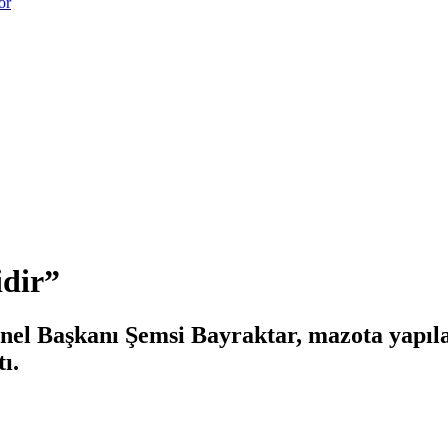
or
idir”
nel Başkanı Şemsi Bayraktar, mazota yapıla
ı.