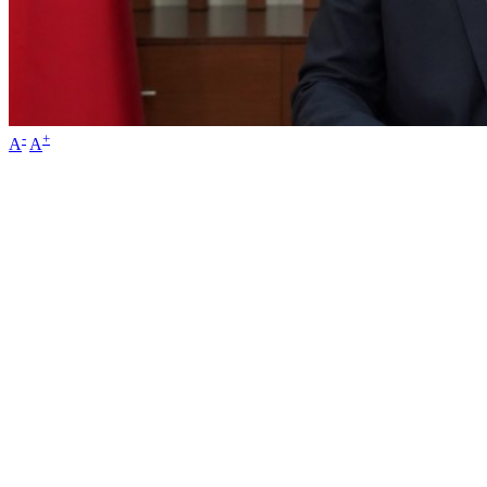
-
+
A
A