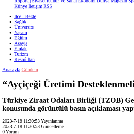
Röportaj
Siyaset
Kültür Ve Sanat
Ekonomi
Dünya
Magazin
Sp
Künye
İletişim
RSS
İlçe - Belde
Sağlık
Üniversite
Yaşam
Eğitim
Asayiş
Emlak
Turizm
Resmî İlan
Anasayfa
Gündem
“Ayçiçeği Üretimi Desteklenmel
Türkiye Ziraat Odaları Birliği (TZOB) Ge
konusunda görüntülü basın açıklaması yapt
2023-7-18 11:30:53
Yayınlanma
2023-7-18 11:30:53
Güncelleme
0
Yorum