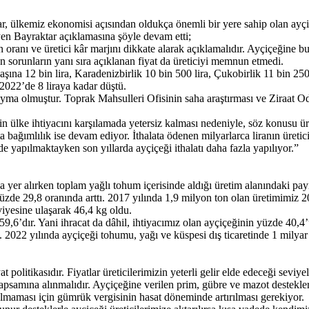
r, ülkemiz ekonomisi açısından oldukça önemli bir yere sahip olan ayç
iyen Bayraktar açıklamasına şöyle devam etti;
yon oranı ve üretici kâr marjını dikkate alarak açıklamalıdır. Ayçiçeğine 
n sorunların yanı sıra açıklanan fiyat da üreticiyi memnun etmedi.
na 12 bin lira, Karadenizbirlik 10 bin 500 lira, Çukobirlik 11 bin 250 l
 2022’de 8 liraya kadar düştü.
ma olmuştur. Toprak Mahsulleri Ofisinin saha araştırması ve Ziraat Od
in ülke ihtiyacını karşılamada yetersiz kalması nedeniyle, söz konusu ür
ta bağımlılık ise devam ediyor. İthalata ödenen milyarlarca liranın üretic
de yapılmaktayken son yıllarda ayçiçeği ithalatı daha fazla yapılıyor.”
da yer alırken toplam yağlı tohum içerisinde aldığı üretim alanındaki pa
 yüzde 29,8 oranında arttı. 2017 yılında 1,9 milyon ton olan üretimimiz 2
viyesine ulaşarak 46,4 kg oldu.
,6’dır. Yani ihracat da dâhil, ihtiyacımız olan ayçiçeğinin yüzde 40,4’
2022 yılında ayçiçeği tohumu, yağı ve küspesi dış ticaretinde 1 milyar
politikasıdır. Fiyatlar üreticilerimizin yeterli gelir elde edeceği seviyel
apsamına alınmalıdır. Ayçiçeğine verilen prim, gübre ve mazot destekler
olmaması için gümrük vergisinin hasat döneminde artırılması gerekiyor.