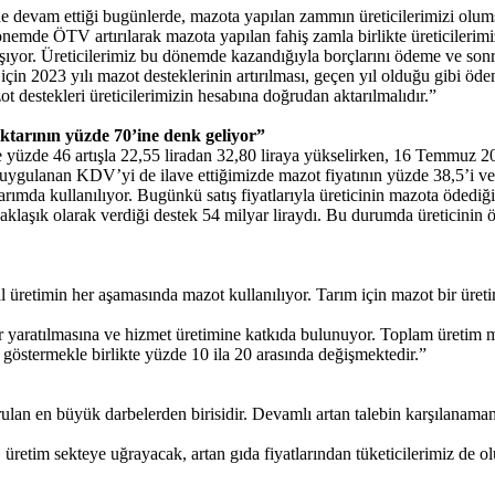
ilde devam ettiği bugünlerde, mazota yapılan zammın üreticilerimizi olum
dönemde ÖTV artırılarak mazota yapılan fahiş zamla birlikte üreticileri
aşıyor. Üreticilerimiz bu dönemde kazandığıyla borçlarını ödeme ve sonr
çin 2023 yılı mazot desteklerinin artırılması, geçen yıl olduğu gibi öde
 destekleri üreticilerimizin hesabına doğrudan aktarılmalıdır.”
iktarının yüzde 70’ine denk geliyor”
yüzde 46 artışla 22,55 liradan 32,80 liraya yükselirken, 16 Temmuz 202
uygulanan KDV’yi de ilave ettiğimizde mazot fiyatının yüzde 38,5’i ver
tarımda kullanılıyor. Bugünkü satış fiyatlarıyla üreticinin mazota ödedi
yaklaşık olarak verdiği destek 54 milyar liraydı. Bu durumda üreticinin
l üretimin her aşamasında mazot kullanılıyor. Tarım için mazot bir üreti
yaratılmasına ve hizmet üretimine katkıda bulunuyor. Toplam üretim mal
ık göstermekle birlikte yüzde 10 ila 20 arasında değişmektedir.”
ulan en büyük darbelerden birisidir. Devamlı artan talebin karşılanamam
, üretim sekteye uğrayacak, artan gıda fiyatlarından tüketicilerimiz de 