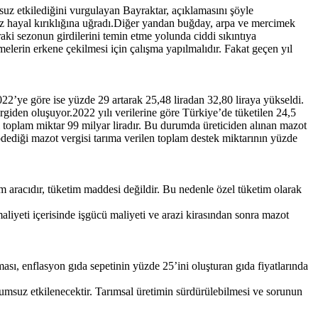
suz etkilediğini vurgulayan Bayraktar, açıklamasını şöyle
miz hayal kırıklığına uğradı.Diğer yandan buğday, arpa ve mercimek
aki sezonun girdilerini temin etme yolunda ciddi sıkıntıya
melerin erkene çekilmesi için çalışma yapılmalıdır. Fakat geçen yıl
2’ye göre ise yüzde 29 artarak 25,48 liradan 32,80 liraya yükseldi.
giden oluşuyor.2022 yılı verilerine göre Türkiye’de tüketilen 24,5
ği toplam miktar 99 milyar liradır. Bu durumda üreticiden alınan mazot
 ödediği mazot vergisi tarıma verilen toplam destek miktarının yüzde
m aracıdır, tüketim maddesi değildir. Bu nedenle özel tüketim olarak
iyeti içerisinde işgücü maliyeti ve arazi kirasından sonra mazot
ası, enflasyon gıda sepetinin yüzde 25’ini oluşturan gıda fiyatlarında
olumsuz etkilenecektir. Tarımsal üretimin sürdürülebilmesi ve sorunun