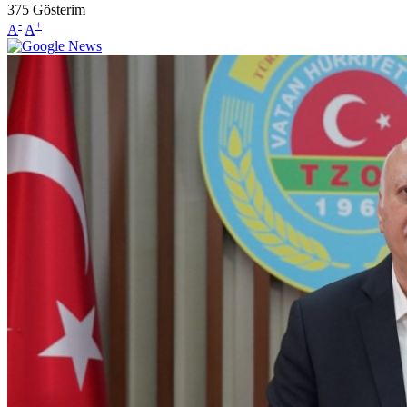
375
Gösterim
-
+
A
A