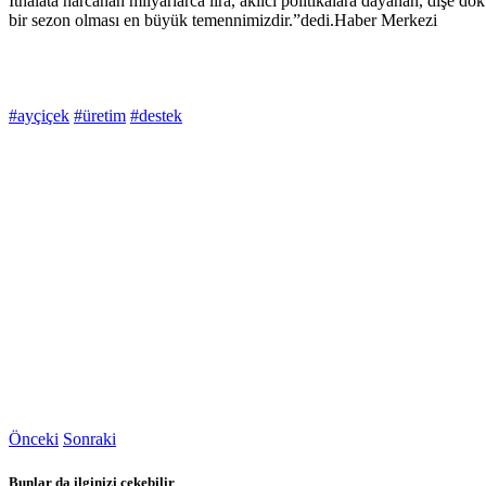
İthalata harcanan milyarlarca lira, akılcı politikalara dayanan, dişe dok
bir sezon olması en büyük temennimizdir.”dedi.Haber Merkezi
#ayçiçek
#üretim
#destek
Önceki
Sonraki
Bunlar da ilginizi çekebilir