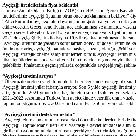
Ayçiçeği üreticilerinin fiyat beklentisi
Türkiye Ziraat Odaları Birliği (TZOB) Genel Başkanı Şemsi Bayrakta
üreticilerimiz ayçiçeği fiyatının biran önce açıklanmasını bekliyor” d
“Alıcı kurumlar ayçiçeği alım fiyatını; artan girdi maliyetleri, enflas
etkileyecektir. Geçen sene fiyatın geç açıklanması ve alımlarda yaşana
Geçen sene Trakyabirlik ve Konya Şeker ayçiçeği avans fiyatını ton başı
2021’de ayçiçeği fiyatı kilo başına 10,6 liraya kadar çıkmasına karşın
Ayçiçeği üretiminde yaşanan sorunlardan dolayı buğday üretimine kay
üretiminde artış, ayçiçeği, pamuk ve haşhaşta azalış olduğu görülüyor.
Ayçiçeği stratejik öneme sahip ürünlerden biridir. Ayçiçeği üretimimiz
ithalatçı ülkeler arasında yer alıyor. Tüketimdeki artış nedeniyle ithala
gelebiliriz. İthalatımız geçmiş yıllarda çoğunlukla ayçiçeği yağı şeklin
“Ayçiçeği üretimi artıyor”
“Ülkemizde üretilen yağlı tohumlu bitkiler içerisinde ayçiçeği ilk sıra
Ayçiçeği üretimi yıllar itibarıyla artıyor. Son 5 yılda ayçiçeği üretimi
artış görüldü. 2021 yılında kişi başı tüketim son 20 yılın en yüksek se
2021-2022 sezonunda Türkiye’nin ayçiçeğinde yeterlilik oranı yüzde 59
toplam ödediğimiz döviz 2022 yılında 2 milyar 350 milyon dolar oldu. 
“Ayçiçeği üretimi desteklenmelidir”
“Ayçiçeği ekim alanlarının artmasındaki önemli etkenlerden biri de fiyat 
Ayçiçeği, Toprak Mahsulleri Ofisi vasıtasıyla devlet müdahale alımı k
girdi enflasyonu oranında artırılması gerekiyor. Üreticimizin mağdur 