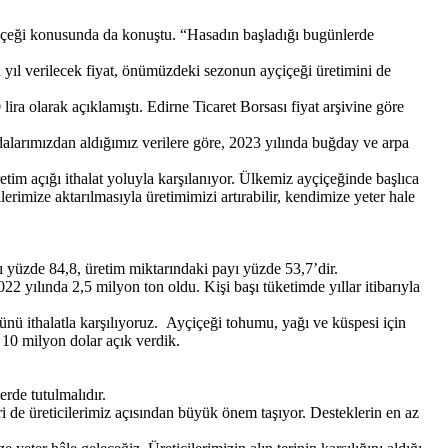
içeği konusunda da konuştu. “Hasadın başladığı bugünlerde
bu yıl verilecek fiyat, önümüzdeki sezonun ayçiçeği üretimini de
ira olarak açıklamıştı. Edirne Ticaret Borsası fiyat arşivine göre
alarımızdan aldığımız verilere göre, 2023 yılında buğday ve arpa
etim açığı ithalat yoluyla karşılanıyor. Ülkemiz ayçiçeğinde başlıca
ilerimize aktarılmasıyla üretimimizi artırabilir, kendimize yeter hale
yı yüzde 84,8, üretim miktarındaki payı yüzde 53,7’dir.
022 yılında 2,5 milyon ton oldu. Kişi başı tüketimde yıllar itibarıyla
ünü ithalatla karşılıyoruz. Ayçiçeği tohumu, yağı ve küspesi için
 10 milyon dolar açık verdik.
erde tutulmalıdır.
i de üreticilerimiz açısından büyük önem taşıyor. Desteklerin en az