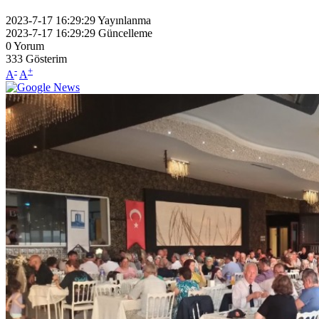
2023-7-17 16:29:29
Yayınlanma
2023-7-17 16:29:29
Güncelleme
0
Yorum
333
Gösterim
-
+
A
A