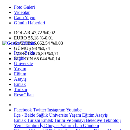
Foto Galeri
Videolar
Canlı Yayın
Günün Haberleri
DOLAR
47,72
%0,02
EURO
55,18
%-0,01
G.ALTIN
6.662,54
%0,03
GÜMÜŞ
98
%0,74
İlçe - Belde
IMKB
13.876,89
%0,71
Sağlık
BITCOIN
65.044
%0,14
Üniversite
Yaşam
Eğitim
Asayiş
Emlak
Turizm
Resmî İlan
Facebook
Twitter
Instagram
Youtube
İlçe - Belde
Sağlık
Üniversite
Yaşam
Eğitim
Asayiş
Emlak
Turizm
Emlak
Tarım Ve Sanayi
Belediye
Teknoloji
Yerel
Tanıtım
İş Dünyası
Yatırım
İlan
Gündem