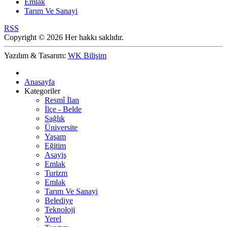
Emlak
Tarım Ve Sanayi
RSS
Copyright © 2026 Her hakkı saklıdır.
Yazılım & Tasarım:
WK Bilişim
Anasayfa
Kategoriler
Resmî İlan
İlçe - Belde
Sağlık
Üniversite
Yaşam
Eğitim
Asayiş
Emlak
Turizm
Emlak
Tarım Ve Sanayi
Belediye
Teknoloji
Yerel