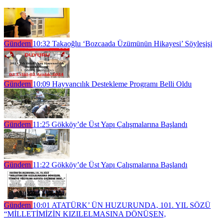
Gündem
10:32
Takaoğlu ‘Bozcaada Üzümünün Hikayesi’ Söyleşişi
Gündem
10:09
Hayvancılık Destekleme Programı Belli Oldu
Gündem
11:25
Gökköy’de Üst Yapı Çalışmalarına Başlandı
Gündem
11:22
Gökköy’de Üst Yapı Çalışmalarına Başlandı
Gündem
10:01
ATATÜRK’ ÜN HUZURUNDA, 101. YIL SÖZÜ
“MİLLETİMİZİN KIZILELMASINA DÖNÜŞEN,