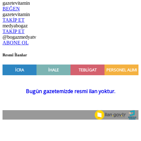
gazetevitamin
BEĞEN
gazetevitamin
TAKİP ET
medyabogaz
TAKİP ET
@bogazmedyatv
ABONE OL
Resmî İlanlar