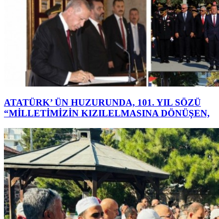
ATATÜRK’ ÜN HUZURUNDA, 101. YIL SÖZÜ
“MİLLETİMİZİN KIZILELMASINA DÖNÜŞEN,