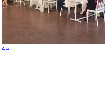
-
+
A
A