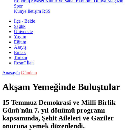
Röportaj
Siyaset
Kültür Ve Sanat
Ekonomi
Dünya
Magazin
Spor
Künye
İletişim
RSS
İlçe - Belde
Sağlık
Üniversite
Yaşam
Eğitim
Asayiş
Emlak
Turizm
Resmî İlan
Anasayfa
Gündem
Akşam Yemeğinde Buluştular
15 Temmuz Demokrasi ve Milli Birlik
Günü'nün 7. yıl dönümü programı
kapsamında, Şehit Aileleri ve Gaziler
onuruna yemek düzenlendi.