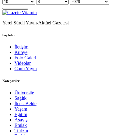
Yerel Süreli Yayın-Aktüel Gazetesi
Sayfalar
İletişim
Künye
Foto Galeri
Videolar
Canlı Yayın
Kategoriler
Üniversite
Sağlık
İlçe - Belde
Yaşam
Eğitim
Asayiş
Emlak
Turizm