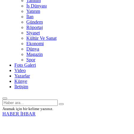
Tanıtım
İş Dünyası
Yatırım
İlan
Gündem
Röportaj
Siyaset
Kültür Ve Sanat
Ekonomi
Dünya
Magazin
Spor
Foto Galeri
Video
Yazarlar
Künye
İletişim
Aramak için bir kelime yazınız.
HABER İHBAR