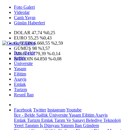
Foto Galeri
Videolar
Canlı Yayın
Günün Haberleri
DOLAR
47,74
%0,25
EURO
55,25
%0,43
G.ALTIN
6.660,55
%2,59
GÜMÜŞ
98
%3,57
İlçe - Belde
IMKB
13.779,39
%-0,14
Sağlık
BITCOIN
64.850
%-0,08
Üniversite
Yaşam
Eğitim
Asayiş
Emlak
Turizm
Resmî İlan
Facebook
Twitter
Instagram
Youtube
İlçe - Belde
Sağlık
Üniversite
Yaşam
Eğitim
Asayiş
Emlak
Turizm
Emlak
Tarım Ve Sanayi
Belediye
Teknoloji
Yerel
Tanıtım
İş Dünyası
Yatırım
İlan
Gündem