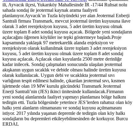
ili, Ayvacık ilçesi, Yukarıköy Mahallesinde İR -17/44 Ruhsat nolu
sahada sondaj ile jeotermal kaynak arama faaliyeti
planlanıyor.Ayvacık’ın Tuzla köyündeki yer alan Jeotermal Enberji
Santrali firması Transmark, mevcut jeotermal üretim kuyusuna ilave
olarak 3 adet reenjeksiyon kuyusu, 5 adet üretim kuyusu olmak
üzere toplam 8 adet sondaj kuyusu açacak. Bölgede yeni sondajların
açılacağını öğrenen köylüler ise tepki göstermeye başladı.Proje
kapsamında yaklaşık 97 metrekarelik alanda enjeksiyon ve
reenjeksiyon olarak kullanılmak üzere toplam 3 adet reenjeksiyon
kuyusu, 5 adet üretim kuyusu olmak üzere toplam 8 adet sondaj
kuyusu açılacak. Açılacak olan kuyularda 2500 metre derinliğe
kadar inilecek. Sondaj çalışmaları sonucunda ulaşılan jeotermal
akışkanın uygun sıcaklık ve debide olması halinde üretim kuyusu
olarak kullanılacak. Uygun debi ve sıcaklıkta jeotermal sıvı
varlığının tespit edilmesi halinde, çıkarılan jeotermal sıvı, kısmen
işletmede olan 19 MW kurulu gücündeki Transmark Jeotermal
Enerji Santrali’nin (JES) ikinci ünitesinde kullanılacak.Firmanın
yeni sondaj alanlarında faaliyet yapmayı planlaması bölge halkını
tedirgin etti. Tuzla bölgesinde yeterince JES’lerden rahatsız olan köy
halkı yeni alanların olmamasını ve sondaj kuyusu açılmamasını
istiyor. 2017 yılında yaşanan depremle de tedirgin olan köy halkı
sondajların bu depremleri etkileyebilmesinden de korkuyor. Burcu
ERDAL