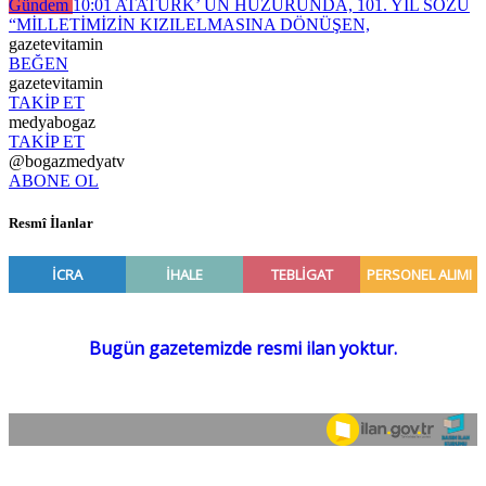
Gündem
10:01
ATATÜRK’ ÜN HUZURUNDA, 101. YIL SÖZÜ
“MİLLETİMİZİN KIZILELMASINA DÖNÜŞEN,
gazetevitamin
BEĞEN
gazetevitamin
TAKİP ET
medyabogaz
TAKİP ET
@bogazmedyatv
ABONE OL
Resmî İlanlar