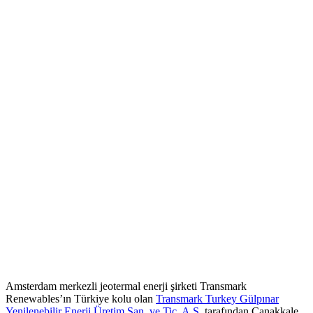
Amsterdam merkezli jeotermal enerji şirketi Transmark
Renewables’ın Türkiye kolu olan
Transmark Turkey Gülpınar
Yenilenebilir Enerji Üretim San. ve Tic. A.Ş.
tarafından Çanakkale