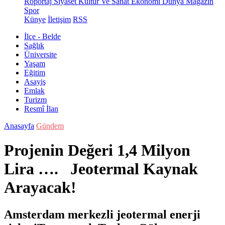
Röportaj
Siyaset
Kültür Ve Sanat
Ekonomi
Dünya
Magazin
Spor
Künye
İletişim
RSS
İlçe - Belde
Sağlık
Üniversite
Yaşam
Eğitim
Asayiş
Emlak
Turizm
Resmî İlan
Anasayfa
Gündem
Projenin Değeri 1,4 Milyon
Lira …. Jeotermal Kaynak
Arayacak!
Amsterdam merkezli jeotermal enerji