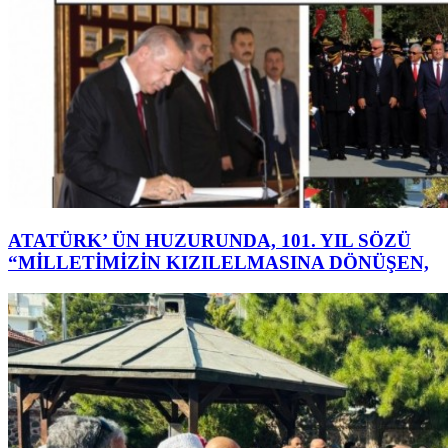
ATATÜRK’ ÜN HUZURUNDA, 101. YIL SÖZÜ
“MİLLETİMİZİN KIZILELMASINA DÖNÜŞEN,