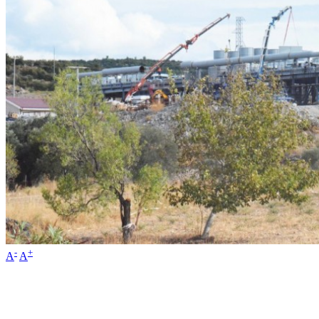
-
+
A
A