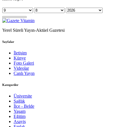
Yerel Süreli Yayın-Aktüel Gazetesi
Sayfalar
İletişim
Künye
Foto Galeri
Videolar
Canlı Yayın
Kategoriler
Üniversite
Sağlık
İlçe - Belde
Yaşam
Eğitim
Asayiş
Emlak