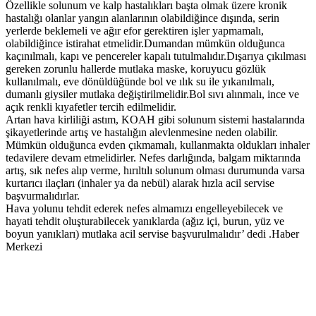
Özellikle solunum ve kalp hastalıkları başta olmak üzere kronik
hastalığı olanlar yangın alanlarının olabildiğince dışında, serin
yerlerde beklemeli ve ağır efor gerektiren işler yapmamalı,
olabildiğince istirahat etmelidir.Dumandan mümkün olduğunca
kaçınılmalı, kapı ve pencereler kapalı tutulmalıdır.Dışarıya çıkılması
gereken zorunlu hallerde mutlaka maske, koruyucu gözlük
kullanılmalı, eve dönüldüğünde bol ve ılık su ile yıkanılmalı,
dumanlı giysiler mutlaka değiştirilmelidir.Bol sıvı alınmalı, ince ve
açık renkli kıyafetler tercih edilmelidir.
Artan hava kirliliği astım, KOAH gibi solunum sistemi hastalarında
şikayetlerinde artış ve hastalığın alevlenmesine neden olabilir.
Mümkün olduğunca evden çıkmamalı, kullanmakta oldukları inhaler
tedavilere devam etmelidirler. Nefes darlığında, balgam miktarında
artış, sık nefes alıp verme, hırıltılı solunum olması durumunda varsa
kurtarıcı ilaçları (inhaler ya da nebül) alarak hızla acil servise
başvurmalıdırlar.
Hava yolunu tehdit ederek nefes almamızı engelleyebilecek ve
hayati tehdit oluşturabilecek yanıklarda (ağız içi, burun, yüz ve
boyun yanıkları) mutlaka acil servise başvurulmalıdır’ dedi .Haber
Merkezi