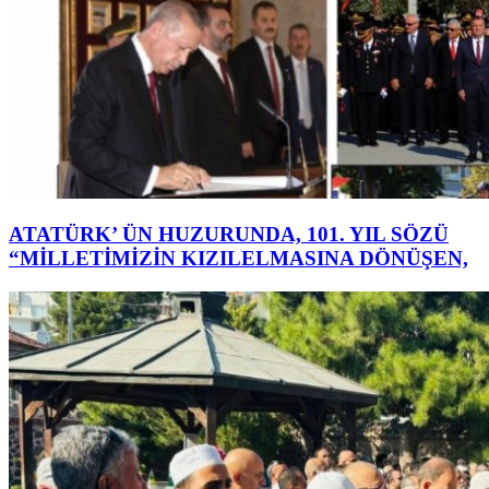
ATATÜRK’ ÜN HUZURUNDA, 101. YIL SÖZÜ
“MİLLETİMİZİN KIZILELMASINA DÖNÜŞEN,