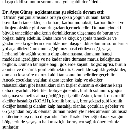
ulaşıp ciddi solunum sorunlarına yol açabilirler ‘’dedi.
Dr. Ayşe Güneş açıklamasına şu sözlerle devam etti:
‘Orman yangını sırasında ortaya çıkan yoğun duman; farklı
boyutlarda tanecikler, su buharı, karbonmonoksit, karbondioksit ve
nitrojen oksitler gibi zararlı gazları içermektedir. Duman içindeki
büyük tanecikler akciğerin derinliklerine ulaşamasa da burun ve
boğazı tahriş edebilir. Daha ince ve küçük yapıda tanecikler ve
gazlar ise akciğerlerin derinliklerine ulaşıp ciddi solunum sorunlarına
yol açabilirler.D umanın sağlığımızı nasıl etkileyeceği, yaşa,
herhangi bir sağlık sorunu olup olmamasına, dumanın hangi
maddeleri içerdiğine ve ne kadar süre dumana maruz kaldığınıza
bağlıdır. Duman tahrişine bağlı gözlerde kaşıntı, boğaz ağrısı, burun
akıntısı ve öksürük görülebilmektedir. Genellikle sağlıklı yetişkinler,
dumana kısa süre maruz kaldıktan sonra bu belirtiler geçebilir.
Ancak çocuklar, yaşlılar, sigara içenler, kalp ve akciğer
rahatsızlıkları gibi hastalıkları olan kişiler dumanın etkilerine karşı
daha duyarlıdır. Belirtiler kötüye gidebilir; hırıltılı solunum, göğüs
sıkışması ve nefes alma güçlüğü gelişebilir.Astım, kronik obstruktif
akciğer hastalığı (KOAH), kronik bronşit, bronşektazi gibi kronik
akciğer hastalığı olanlar, kalp hastalığı olanlar, çocuklar, gebeler ve
65 yaşından büyük olanlar, duman nedeniyle nefes almanın olumsuz
etkilerine karşı daha duyarlıdır.Türk Toraks Derneği olarak yangın
bölgelerinde yaşayan halkımız için koruyucu sağlık önerilerimiz
şunlardır: