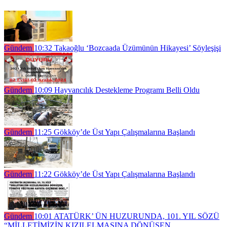
Gündem
10:32
Takaoğlu ‘Bozcaada Üzümünün Hikayesi’ Söyleşişi
Gündem
10:09
Hayvancılık Destekleme Programı Belli Oldu
Gündem
11:25
Gökköy’de Üst Yapı Çalışmalarına Başlandı
Gündem
11:22
Gökköy’de Üst Yapı Çalışmalarına Başlandı
Gündem
10:01
ATATÜRK’ ÜN HUZURUNDA, 101. YIL SÖZÜ
“MİLLETİMİZİN KIZILELMASINA DÖNÜŞEN,