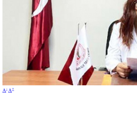
-
+
A
A