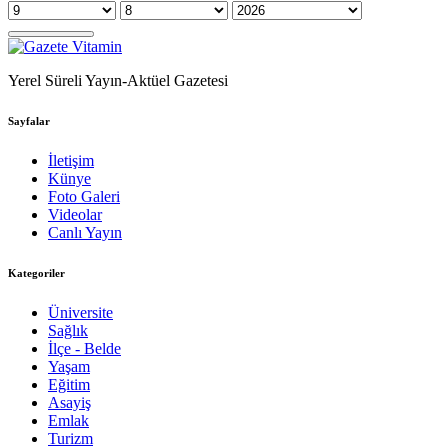
Yerel Süreli Yayın-Aktüel Gazetesi
Sayfalar
İletişim
Künye
Foto Galeri
Videolar
Canlı Yayın
Kategoriler
Üniversite
Sağlık
İlçe - Belde
Yaşam
Eğitim
Asayiş
Emlak
Turizm