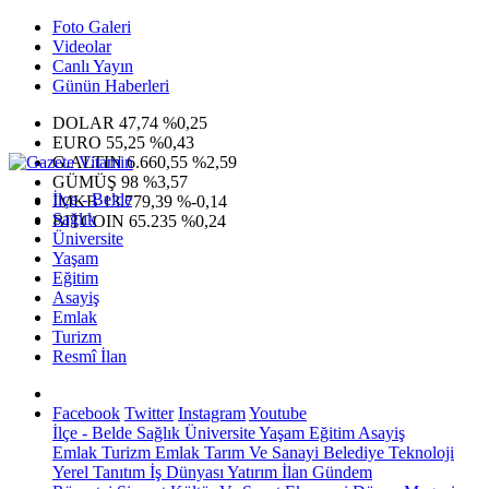
Foto Galeri
Videolar
Canlı Yayın
Günün Haberleri
DOLAR
47,74
%0,25
EURO
55,25
%0,43
G.ALTIN
6.660,55
%2,59
GÜMÜŞ
98
%3,57
İlçe - Belde
IMKB
13.779,39
%-0,14
Sağlık
BITCOIN
65.235
%0,24
Üniversite
Yaşam
Eğitim
Asayiş
Emlak
Turizm
Resmî İlan
Facebook
Twitter
Instagram
Youtube
İlçe - Belde
Sağlık
Üniversite
Yaşam
Eğitim
Asayiş
Emlak
Turizm
Emlak
Tarım Ve Sanayi
Belediye
Teknoloji
Yerel
Tanıtım
İş Dünyası
Yatırım
İlan
Gündem