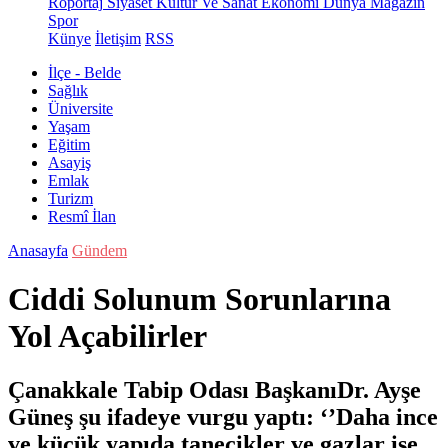
Röportaj
Siyaset
Kültür Ve Sanat
Ekonomi
Dünya
Magazin
Spor
Künye
İletişim
RSS
İlçe - Belde
Sağlık
Üniversite
Yaşam
Eğitim
Asayiş
Emlak
Turizm
Resmî İlan
Anasayfa
Gündem
Ciddi Solunum Sorunlarına
Yol Açabilirler
Çanakkale Tabip Odası BaşkanıDr. Ayşe
Güneş şu ifadeye vurgu yaptı: ‘’Daha ince
ve küçük yapıda tanecikler ve gazlar ise