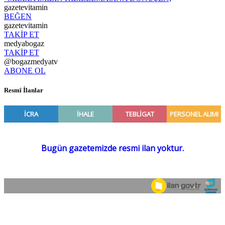
gazetevitamin
BEĞEN
gazetevitamin
TAKİP ET
medyabogaz
TAKİP ET
@bogazmedyatv
ABONE OL
Resmî İlanlar