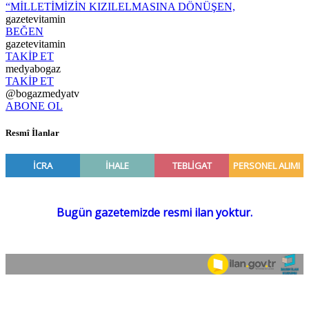
“MİLLETİMİZİN KIZILELMASINA DÖNÜŞEN,
gazetevitamin
BEĞEN
gazetevitamin
TAKİP ET
medyabogaz
TAKİP ET
@bogazmedyatv
ABONE OL
Resmî İlanlar