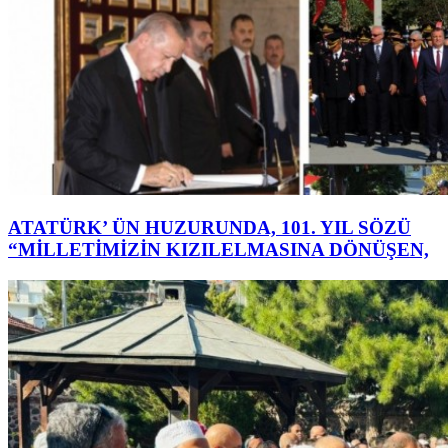
ATATÜRK’ ÜN HUZURUNDA, 101. YIL SÖZÜ
“MİLLETİMİZİN KIZILELMASINA DÖNÜŞEN,