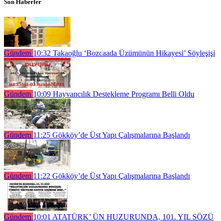
Son Haberler
Gündem
10:32
Takaoğlu ‘Bozcaada Üzümünün Hikayesi’ Söyleşişi
Gündem
10:09
Hayvancılık Destekleme Programı Belli Oldu
Gündem
11:25
Gökköy’de Üst Yapı Çalışmalarına Başlandı
Gündem
11:22
Gökköy’de Üst Yapı Çalışmalarına Başlandı
Gündem
10:01
ATATÜRK’ ÜN HUZURUNDA, 101. YIL SÖZÜ