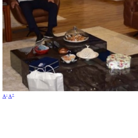
-
+
A
A