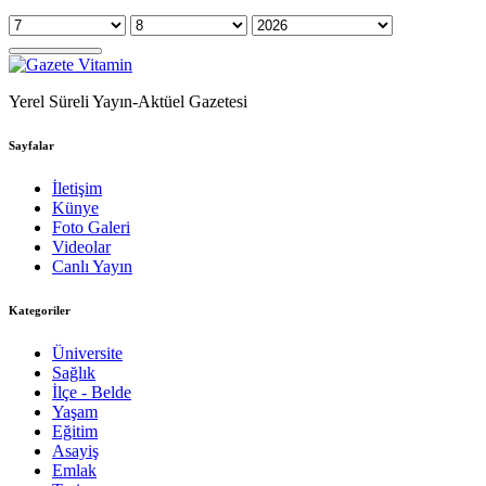
Yerel Süreli Yayın-Aktüel Gazetesi
Sayfalar
İletişim
Künye
Foto Galeri
Videolar
Canlı Yayın
Kategoriler
Üniversite
Sağlık
İlçe - Belde
Yaşam
Eğitim
Asayiş
Emlak