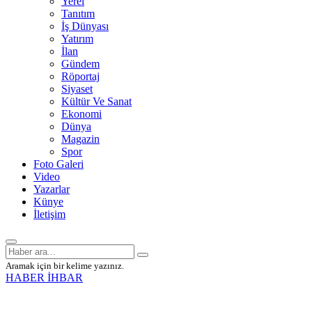
Yerel
Tanıtım
İş Dünyası
Yatırım
İlan
Gündem
Röportaj
Siyaset
Kültür Ve Sanat
Ekonomi
Dünya
Magazin
Spor
Foto Galeri
Video
Yazarlar
Künye
İletişim
Aramak için bir kelime yazınız.
HABER İHBAR