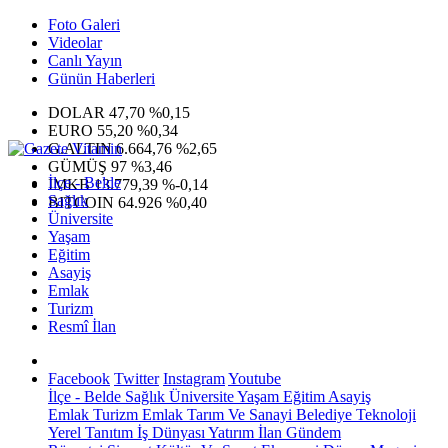
Foto Galeri
Videolar
Canlı Yayın
Günün Haberleri
DOLAR
47,70
%0,15
EURO
55,20
%0,34
G.ALTIN
6.664,76
%2,65
GÜMÜŞ
97
%3,46
İlçe - Belde
IMKB
13.779,39
%-0,14
Sağlık
BITCOIN
64.926
%0,40
Üniversite
Yaşam
Eğitim
Asayiş
Emlak
Turizm
Resmî İlan
Facebook
Twitter
Instagram
Youtube
İlçe - Belde
Sağlık
Üniversite
Yaşam
Eğitim
Asayiş
Emlak
Turizm
Emlak
Tarım Ve Sanayi
Belediye
Teknoloji
Yerel
Tanıtım
İş Dünyası
Yatırım
İlan
Gündem