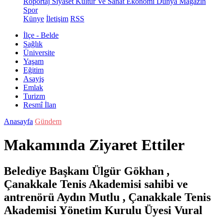
Röportaj
Siyaset
Kültür Ve Sanat
Ekonomi
Dünya
Magazin
Spor
Künye
İletişim
RSS
İlçe - Belde
Sağlık
Üniversite
Yaşam
Eğitim
Asayiş
Emlak
Turizm
Resmî İlan
Anasayfa
Gündem
Makamında Ziyaret Ettiler
Belediye Başkanı Ülgür Gökhan ,
Çanakkale Tenis Akademisi sahibi ve
antrenörü Aydın Mutlu , Çanakkale Tenis
Akademisi Yönetim Kurulu Üyesi Vural