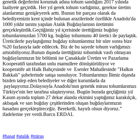
genetik değerlerini korumak adına tohum sandığını 2017 yılında
faaliyete geçirdik. Her yıl gerek tohum varlığımız, gerekse üretim
alanlarımız genişleyerek arttı. Bunun bir parçası olarak da
belediyemizin kent içinde bulunan arazilerinde özellikle Anadolu'da
1000 yıldır tarımı yapılan Atalık Buğdaylarının üretimini
gerçekleştirdik.Geçtiğimiz yıl içerisinde ürettiğimiz buğday
tohumlarımızdan 5700 kg. buğday tohumunu 40 üretici ile paylaştık.
Üreticilerle paylaştığımız buğday tohumlarımız bir süre sonra bize
%20 fazlasıyla iade edilecek. Biz de bu sayede tohum varlığımızı
artırabiliyoruz.Bunun dışında ürettiğimiz tohumluk vasfı olmayan
buğdaylarımızın bir bölümü ise Çanakkale Üretim ve Pazarlama
Kooperatifi tarafından unlu mamullere dönüştürülüyor ve
kooperatife ait Halk Bahçesinde ve Esenler Mahallesinde "Halkın
Bakkalı" şubelerinde satışa sunuluyor. Tohumlarımızı İlimiz dışında
bizden talep eden belediyeler ve diğer kurumlarla da
paylaşıyoruz.Dolayısıyla Anadolu'nun genetik mirası tohumlarımızı
Türkiye'nin her tarafına ulaştırıyoruz. Bugün burada geçtiğimiz yıl
Kasım ayında toplam 27 dekar alanda ekimini yaptığımız karakılçık,
akbaşak ve sarı buğday çeşitlerinden oluşan buğdaylarımızın
hasadını gerçekleştireceğiz. Bereketli, hayırlı olsun diyoruz.”
ifadelerine yer verdi.Burcu ERDAL
#hasat
#atalık
#miras