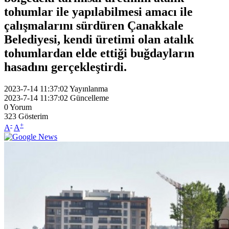
tohumlar ile yapılabilmesi amacı ile
çalışmalarını sürdüren Çanakkale
Belediyesi, kendi üretimi olan atalık
tohumlardan elde ettiği buğdayların
hasadını gerçekleştirdi.
2023-7-14 11:37:02
Yayınlanma
2023-7-14 11:37:02
Güncelleme
0
Yorum
323
Gösterim
-
+
A
A