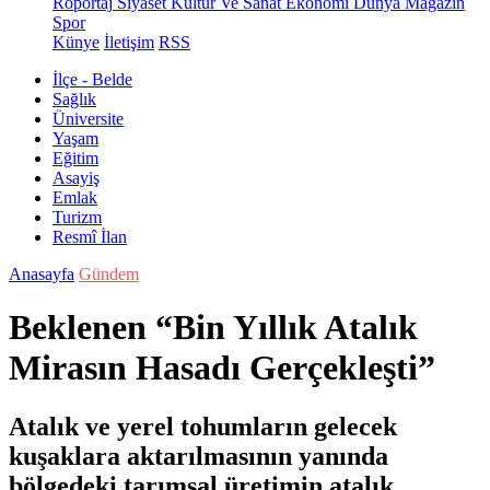
Röportaj
Siyaset
Kültür Ve Sanat
Ekonomi
Dünya
Magazin
Spor
Künye
İletişim
RSS
İlçe - Belde
Sağlık
Üniversite
Yaşam
Eğitim
Asayiş
Emlak
Turizm
Resmî İlan
Anasayfa
Gündem
Beklenen “Bin Yıllık Atalık
Mirasın Hasadı Gerçekleşti”
Atalık ve yerel tohumların gelecek
kuşaklara aktarılmasının yanında
bölgedeki tarımsal üretimin atalık