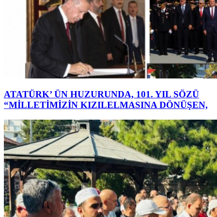
ATATÜRK’ ÜN HUZURUNDA, 101. YIL SÖZÜ
“MİLLETİMİZİN KIZILELMASINA DÖNÜŞEN,