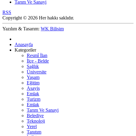
Tarım Ve Sanayi
RSS
Copyright © 2026 Her hakkı saklıdır.
Yazılım & Tasarım:
WK Bilişim
Anasayfa
Kategoriler
Resmî İlan
İlçe - Belde
Sağlık
Üniversite
Yaşam
Eğitim
Asayiş
Emlak
Turizm
Emlak
Tarım Ve Sanayi
Belediye
Teknoloji
Yerel
Tanıtım