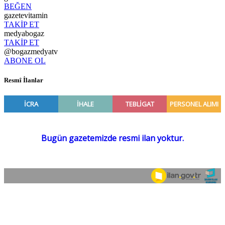
BEĞEN
gazetevitamin
TAKİP ET
medyabogaz
TAKİP ET
@bogazmedyatv
ABONE OL
Resmî İlanlar