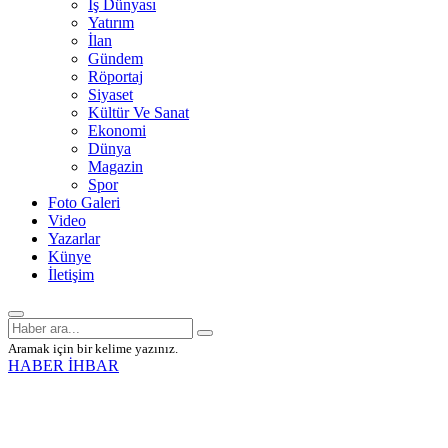
İş Dünyası
Yatırım
İlan
Gündem
Röportaj
Siyaset
Kültür Ve Sanat
Ekonomi
Dünya
Magazin
Spor
Foto Galeri
Video
Yazarlar
Künye
İletişim
Aramak için bir kelime yazınız.
HABER İHBAR