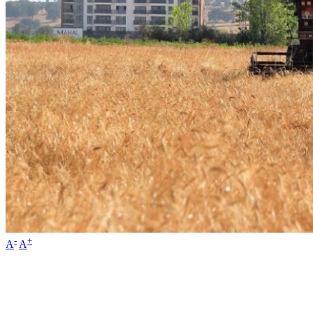
-
+
A
A