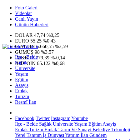
Foto Galeri
Videolar
Canlı Yayın
Günün Haberleri
DOLAR
47,74
%0,25
EURO
55,25
%0,43
G.ALTIN
6.660,55
%2,59
GÜMÜŞ
98
%3,57
İlçe - Belde
IMKB
13.779,39
%-0,14
Sağlık
BITCOIN
65.122
%0,68
Üniversite
Yaşam
Eğitim
Asayiş
Emlak
Turizm
Resmî İlan
Facebook
Twitter
Instagram
Youtube
İlçe - Belde
Sağlık
Üniversite
Yaşam
Eğitim
Asayiş
Emlak
Turizm
Emlak
Tarım Ve Sanayi
Belediye
Teknoloji
Yerel
Tanıtım
İş Dünyası
Yatırım
İlan
Gündem