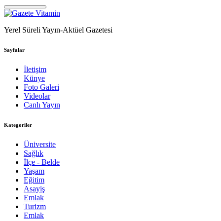
Yerel Süreli Yayın-Aktüel Gazetesi
Sayfalar
İletişim
Künye
Foto Galeri
Videolar
Canlı Yayın
Kategoriler
Üniversite
Sağlık
İlçe - Belde
Yaşam
Eğitim
Asayiş
Emlak
Turizm
Emlak