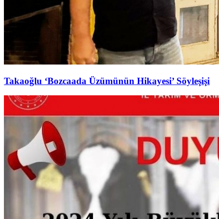
Takaoğlu ‘Bozcaada Üzümünün Hikayesi’ Söyleşişi