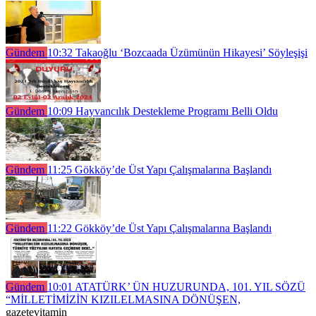
Gündem
10:32
Takaoğlu ‘Bozcaada Üzümünün Hikayesi’ Söyleşişi
Gündem
10:09
Hayvancılık Destekleme Programı Belli Oldu
Gündem
11:25
Gökköy’de Üst Yapı Çalışmalarına Başlandı
Gündem
11:22
Gökköy’de Üst Yapı Çalışmalarına Başlandı
Gündem
10:01
ATATÜRK’ ÜN HUZURUNDA, 101. YIL SÖZÜ
“MİLLETİMİZİN KIZILELMASINA DÖNÜŞEN,
gazetevitamin