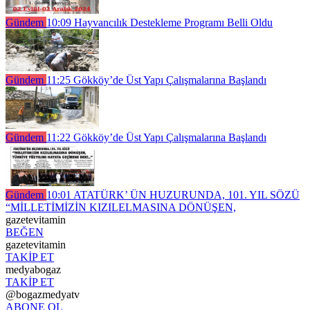
Gündem
10:09
Hayvancılık Destekleme Programı Belli Oldu
Gündem
11:25
Gökköy’de Üst Yapı Çalışmalarına Başlandı
Gündem
11:22
Gökköy’de Üst Yapı Çalışmalarına Başlandı
Gündem
10:01
ATATÜRK’ ÜN HUZURUNDA, 101. YIL SÖZÜ
“MİLLETİMİZİN KIZILELMASINA DÖNÜŞEN,
gazetevitamin
BEĞEN
gazetevitamin
TAKİP ET
medyabogaz
TAKİP ET
@bogazmedyatv
ABONE OL