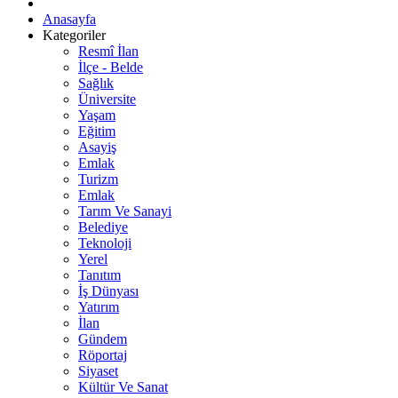
Anasayfa
Kategoriler
Resmî İlan
İlçe - Belde
Sağlık
Üniversite
Yaşam
Eğitim
Asayiş
Emlak
Turizm
Emlak
Tarım Ve Sanayi
Belediye
Teknoloji
Yerel
Tanıtım
İş Dünyası
Yatırım
İlan
Gündem
Röportaj
Siyaset
Kültür Ve Sanat