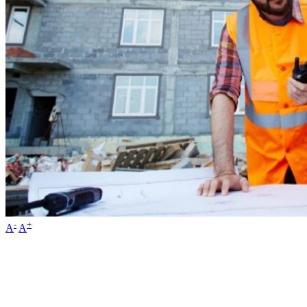
-
+
A
A