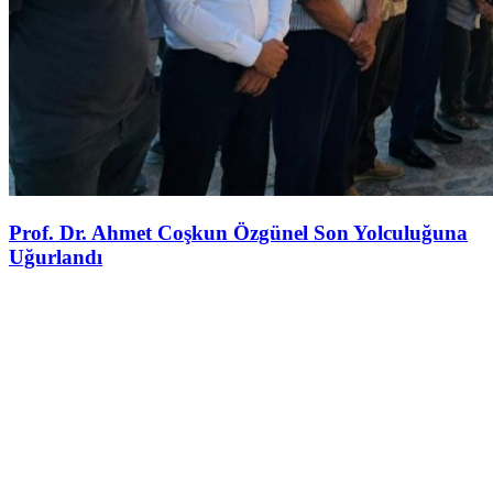
Prof. Dr. Ahmet Coşkun Özgünel Son Yolculuğuna
Uğurlandı