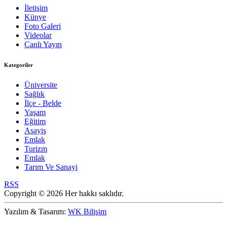
İletişim
Künye
Foto Galeri
Videolar
Canlı Yayın
Kategoriler
Üniversite
Sağlık
İlçe - Belde
Yaşam
Eğitim
Asayiş
Emlak
Turizm
Emlak
Tarım Ve Sanayi
RSS
Copyright © 2026 Her hakkı saklıdır.
Yazılım & Tasarım:
WK Bilişim