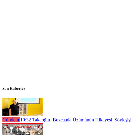
Son Haberler
Gündem
10:32
Takaoğlu ‘Bozcaada Üzümünün Hikayesi’ Söyleşişi