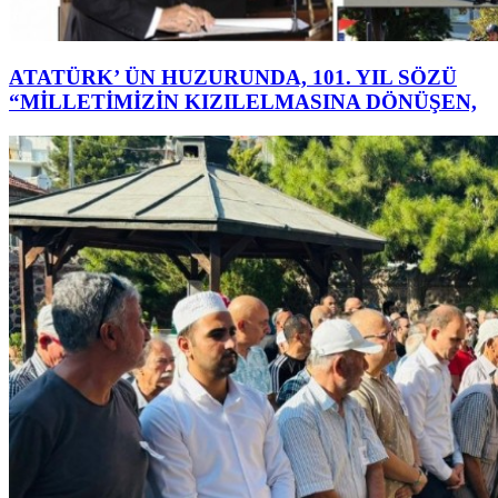
ATATÜRK’ ÜN HUZURUNDA, 101. YIL SÖZÜ
“MİLLETİMİZİN KIZILELMASINA DÖNÜŞEN,