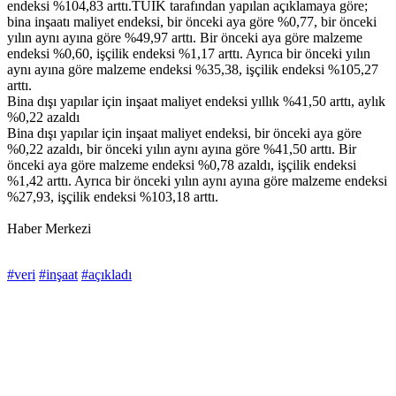
endeksi %104,83 arttı.TÜİK tarafından yapılan açıklamaya göre;
bina inşaatı maliyet endeksi, bir önceki aya göre %0,77, bir önceki
yılın aynı ayına göre %49,97 arttı. Bir önceki aya göre malzeme
endeksi %0,60, işçilik endeksi %1,17 arttı. Ayrıca bir önceki yılın
aynı ayına göre malzeme endeksi %35,38, işçilik endeksi %105,27
arttı.
Bina dışı yapılar için inşaat maliyet endeksi yıllık %41,50 arttı, aylık
%0,22 azaldı
Bina dışı yapılar için inşaat maliyet endeksi, bir önceki aya göre
%0,22 azaldı, bir önceki yılın aynı ayına göre %41,50 arttı. Bir
önceki aya göre malzeme endeksi %0,78 azaldı, işçilik endeksi
%1,42 arttı. Ayrıca bir önceki yılın aynı ayına göre malzeme endeksi
%27,93, işçilik endeksi %103,18 arttı.
Haber Merkezi
#veri
#inşaat
#açıkladı