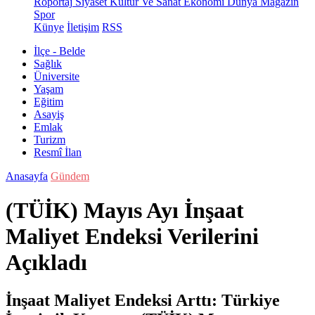
Röportaj
Siyaset
Kültür Ve Sanat
Ekonomi
Dünya
Magazin
Spor
Künye
İletişim
RSS
İlçe - Belde
Sağlık
Üniversite
Yaşam
Eğitim
Asayiş
Emlak
Turizm
Resmî İlan
Anasayfa
Gündem
(TÜİK) Mayıs Ayı İnşaat
Maliyet Endeksi Verilerini
Açıkladı
İnşaat Maliyet Endeksi Arttı: Türkiye