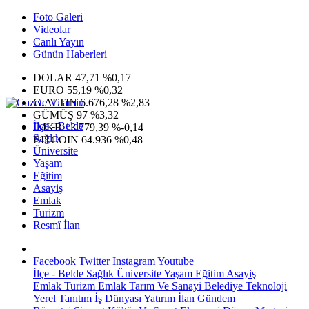
Foto Galeri
Videolar
Canlı Yayın
Günün Haberleri
DOLAR
47,71
%0,17
EURO
55,19
%0,32
G.ALTIN
6.676,28
%2,83
GÜMÜŞ
97
%3,32
İlçe - Belde
IMKB
13.779,39
%-0,14
Sağlık
BITCOIN
64.936
%0,48
Üniversite
Yaşam
Eğitim
Asayiş
Emlak
Turizm
Resmî İlan
Facebook
Twitter
Instagram
Youtube
İlçe - Belde
Sağlık
Üniversite
Yaşam
Eğitim
Asayiş
Emlak
Turizm
Emlak
Tarım Ve Sanayi
Belediye
Teknoloji
Yerel
Tanıtım
İş Dünyası
Yatırım
İlan
Gündem