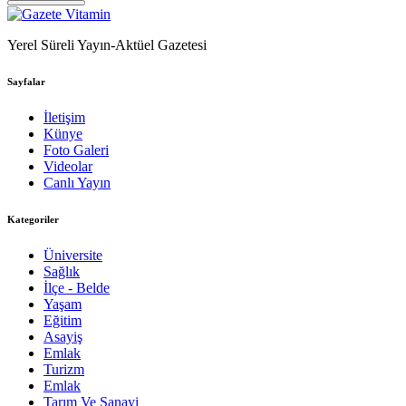
Yerel Süreli Yayın-Aktüel Gazetesi
Sayfalar
İletişim
Künye
Foto Galeri
Videolar
Canlı Yayın
Kategoriler
Üniversite
Sağlık
İlçe - Belde
Yaşam
Eğitim
Asayiş
Emlak
Turizm
Emlak
Tarım Ve Sanayi