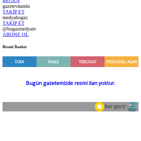
BEĞEN
gazetevitamin
TAKİP ET
medyabogaz
TAKİP ET
@bogazmedyatv
ABONE OL
Resmî İlanlar