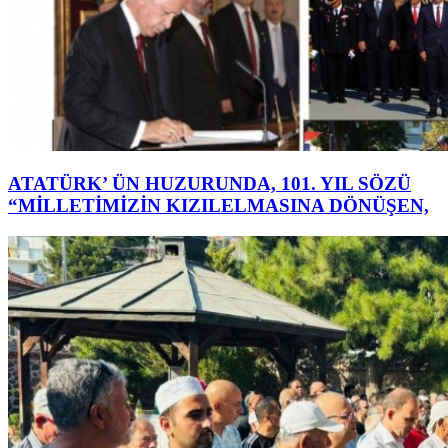
ATATÜRK’ ÜN HUZURUNDA, 101. YIL SÖZÜ
“MİLLETİMİZİN KIZILELMASINA DÖNÜŞEN,