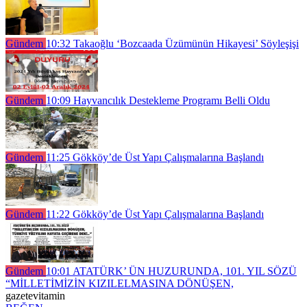
Gündem
10:32
Takaoğlu ‘Bozcaada Üzümünün Hikayesi’ Söyleşişi
Gündem
10:09
Hayvancılık Destekleme Programı Belli Oldu
Gündem
11:25
Gökköy’de Üst Yapı Çalışmalarına Başlandı
Gündem
11:22
Gökköy’de Üst Yapı Çalışmalarına Başlandı
Gündem
10:01
ATATÜRK’ ÜN HUZURUNDA, 101. YIL SÖZÜ
“MİLLETİMİZİN KIZILELMASINA DÖNÜŞEN,
gazetevitamin