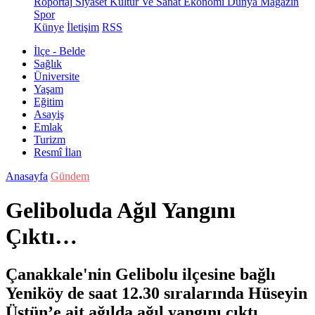
Röportaj
Siyaset
Kültür Ve Sanat
Ekonomi
Dünya
Magazin
Spor
Künye
İletişim
RSS
İlçe - Belde
Sağlık
Üniversite
Yaşam
Eğitim
Asayiş
Emlak
Turizm
Resmî İlan
Anasayfa
Gündem
Geliboluda Ağıl Yangını
Çıktı…
Çanakkale'nin Gelibolu ilçesine bağlı
Yeniköy de saat 12.30 sıralarında Hüseyin
Üstün’e ait ağılda ağıl yangını çıktı .