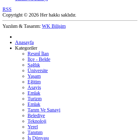
RSS
Copyright © 2026 Her hakkı saklıdır.
Yazılım & Tasarım:
WK Bilişim
Anasayfa
Kategoriler
Resmî İlan
İlçe - Belde
Sağlık
Üniversite
Yaşam
Eğitim
Asayiş
Emlak
Turizm
Emlak
Tarım Ve Sanayi
Belediye
Teknoloji
Yerel
Tanıtım
İş Dünyası