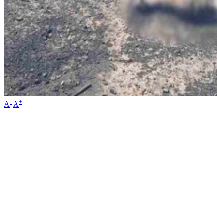
-
+
A
A