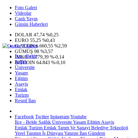
Foto Galeri
Videolar
Canlı Yayın
Günün Haberleri
DOLAR
47,74
%0,25
EURO
55,25
%0,43
G.ALTIN
6.660,55
%2,59
GÜMÜŞ
98
%3,57
İlçe - Belde
IMKB
13.779,39
%-0,14
Sağlık
BITCOIN
64.843
%-0,10
Üniversite
Yaşam
Eğitim
Asayiş
Emlak
Turizm
Resmî İlan
Facebook
Twitter
Instagram
Youtube
İlçe - Belde
Sağlık
Üniversite
Yaşam
Eğitim
Asayiş
Emlak
Turizm
Emlak
Tarım Ve Sanayi
Belediye
Teknoloji
Yerel
Tanıtım
İş Dünyası
Yatırım
İlan
Gündem