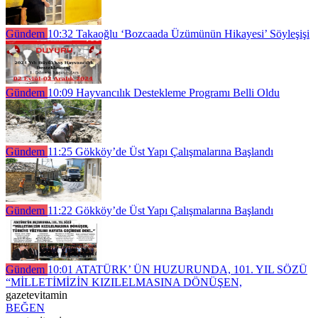
Gündem
10:32
Takaoğlu ‘Bozcaada Üzümünün Hikayesi’ Söyleşişi
Gündem
10:09
Hayvancılık Destekleme Programı Belli Oldu
Gündem
11:25
Gökköy’de Üst Yapı Çalışmalarına Başlandı
Gündem
11:22
Gökköy’de Üst Yapı Çalışmalarına Başlandı
Gündem
10:01
ATATÜRK’ ÜN HUZURUNDA, 101. YIL SÖZÜ
“MİLLETİMİZİN KIZILELMASINA DÖNÜŞEN,
gazetevitamin
BEĞEN