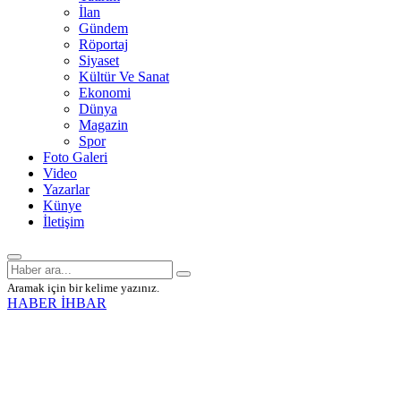
İlan
Gündem
Röportaj
Siyaset
Kültür Ve Sanat
Ekonomi
Dünya
Magazin
Spor
Foto Galeri
Video
Yazarlar
Künye
İletişim
Aramak için bir kelime yazınız.
HABER İHBAR