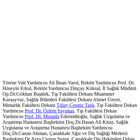
Törene Vali Yardımcısı Ali İhsan Varol, Rektör Yardımcısı Prof. Dr.
Hüseyin Erkul, Rektör Yardımcısı Dinçay Köksal, İl Sağlık Müdürü
Op.Dr.Gökhan Baştürk, Tıp Fakültesi Dekanı Muammer
Karaayvaz, Sağlık Bilimleri Fakültesi Dekanı Ahmet Ünver,
Mimarlık Fakültesi Dekanı
Tülay Cengiz Taşlı
, Tıp Fakültesi Dekan
Yardımcısı
Prof. Dr. Özlem Yayıntaş
, Tıp Fakültesi Dekan
Yardımcısı
Prof. Dr. Mustafa
Edremitlioğlu, Sağlık Uygulama ve
Araştırma Hastanesi Başhekimi Doç.Dr.Hasan Ali Kiraz, Sağlık
Uygulama ve Araştırma Hastanesi Başhekim Yardımcısı
Doç.Dr.Canan Akman, Çanakkale Ağız ve Diş Sağlığı Merkezi
Başhekimi Dt.Arzu Uygun Sezen, Çanakkale Diş Hekimleri Odası