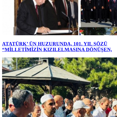
ATATÜRK’ ÜN HUZURUNDA, 101. YIL SÖZÜ
“MİLLETİMİZİN KIZILELMASINA DÖNÜŞEN,