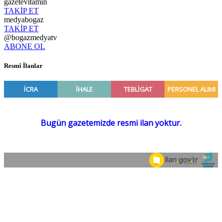
gazetevitamin
TAKİP ET
medyabogaz
TAKİP ET
@bogazmedyatv
ABONE OL
Resmî İlanlar