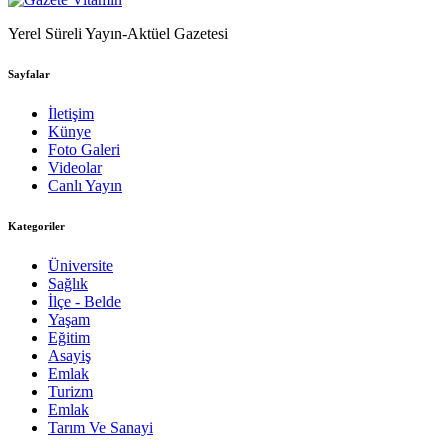
Yerel Süreli Yayın-Aktüel Gazetesi
Sayfalar
İletişim
Künye
Foto Galeri
Videolar
Canlı Yayın
Kategoriler
Üniversite
Sağlık
İlçe - Belde
Yaşam
Eğitim
Asayiş
Emlak
Turizm
Emlak
Tarım Ve Sanayi