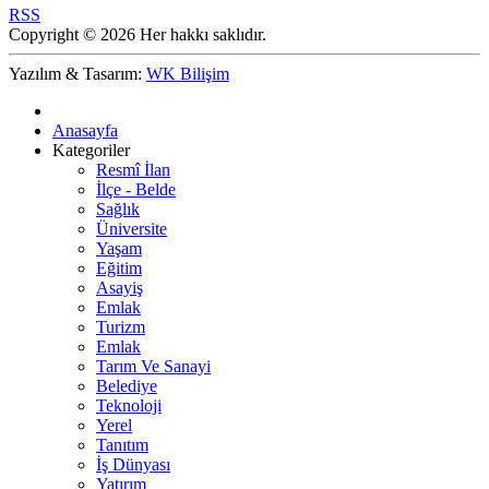
RSS
Copyright © 2026 Her hakkı saklıdır.
Yazılım & Tasarım:
WK Bilişim
Anasayfa
Kategoriler
Resmî İlan
İlçe - Belde
Sağlık
Üniversite
Yaşam
Eğitim
Asayiş
Emlak
Turizm
Emlak
Tarım Ve Sanayi
Belediye
Teknoloji
Yerel
Tanıtım
İş Dünyası
Yatırım