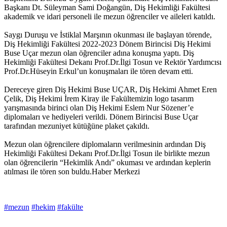
Başkanı Dt. Süleyman Sami Doğangün, Diş Hekimliği Fakültesi
akademik ve idari personeli ile mezun öğrenciler ve aileleri katıldı.
Saygı Duruşu ve İstiklal Marşının okunması ile başlayan törende,
Diş Hekimliği Fakültesi 2022-2023 Dönem Birincisi Diş Hekimi
Buse Uçar mezun olan öğrenciler adına konuşma yaptı. Diş
Hekimliği Fakültesi Dekanı Prof.Dr.İlgi Tosun ve Rektör Yardımcısı
Prof.Dr.Hüseyin Erkul’un konuşmaları ile tören devam etti.
Dereceye giren Diş Hekimi Buse UÇAR, Diş Hekimi Ahmet Eren
Çelik, Diş Hekimi İrem Kiray ile Fakültemizin logo tasarım
yarışmasında birinci olan Diş Hekimi Eslem Nur Sözener’e
diplomaları ve hediyeleri verildi. Dönem Birincisi Buse Uçar
tarafından mezuniyet kütüğüne plaket çakıldı.
Mezun olan öğrencilere diplomaların verilmesinin ardından Diş
Hekimliği Fakültesi Dekanı Prof.Dr.İlgi Tosun ile birlikte mezun
olan öğrencilerin “Hekimlik Andı” okuması ve ardından keplerin
atılması ile tören son buldu.Haber Merkezi
#mezun
#hekim
#fakülte