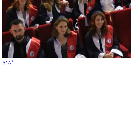
-
+
A
A