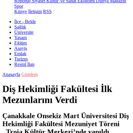
Röportaj
Siyaset
Kültür Ve Sanat
Ekonomi
Dünya
Magazin
Spor
Künye
İletişim
RSS
İlçe - Belde
Sağlık
Üniversite
Yaşam
Eğitim
Asayiş
Emlak
Turizm
Resmî İlan
Anasayfa
Gündem
Diş Hekimliği Fakültesi İlk
Mezunlarını Verdi
Çanakkale Onsekiz Mart Üniversitesi Diş
Hekimliği Fakültesi Mezuniyet Töreni
Troia Kültür Merkezi’nde yapıldı.