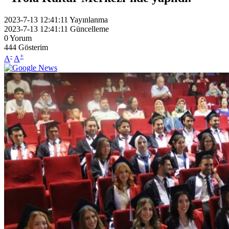
2023-7-13 12:41:11
Yayınlanma
2023-7-13 12:41:11
Güncelleme
0
Yorum
444
Gösterim
-
+
A
A