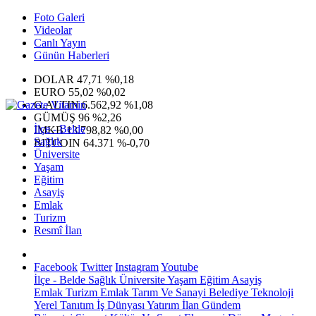
Foto Galeri
Videolar
Canlı Yayın
Günün Haberleri
DOLAR
47,71
%0,18
EURO
55,02
%0,02
G.ALTIN
6.562,92
%1,08
GÜMÜŞ
96
%2,26
İlçe - Belde
IMKB
13.798,82
%0,00
Sağlık
BITCOIN
64.371
%-0,70
Üniversite
Yaşam
Eğitim
Asayiş
Emlak
Turizm
Resmî İlan
Facebook
Twitter
Instagram
Youtube
İlçe - Belde
Sağlık
Üniversite
Yaşam
Eğitim
Asayiş
Emlak
Turizm
Emlak
Tarım Ve Sanayi
Belediye
Teknoloji
Yerel
Tanıtım
İş Dünyası
Yatırım
İlan
Gündem