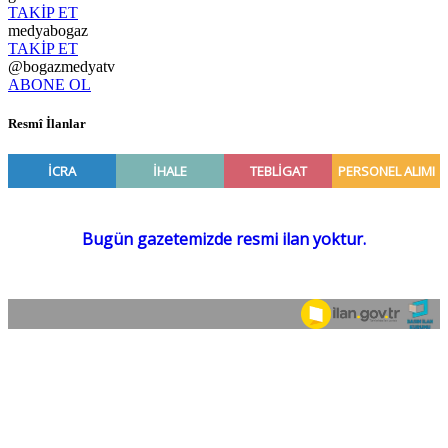
TAKİP ET
medyabogaz
TAKİP ET
@bogazmedyatv
ABONE OL
Resmî İlanlar