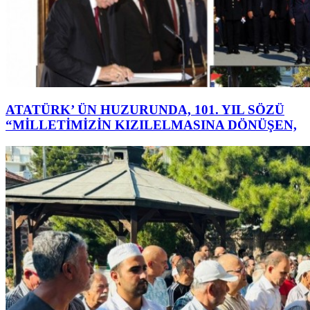
ATATÜRK’ ÜN HUZURUNDA, 101. YIL SÖZÜ
“MİLLETİMİZİN KIZILELMASINA DÖNÜŞEN,