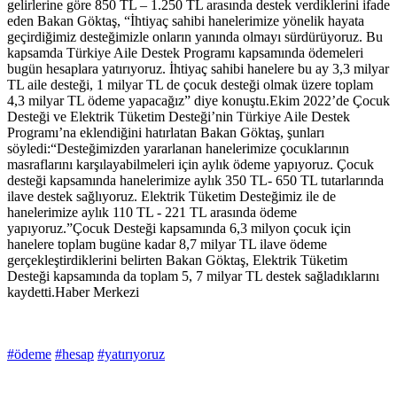
gelirlerine göre 850 TL – 1.250 TL arasında destek verdiklerini ifade
eden Bakan Göktaş, “İhtiyaç sahibi hanelerimize yönelik hayata
geçirdiğimiz desteğimizle onların yanında olmayı sürdürüyoruz. Bu
kapsamda Türkiye Aile Destek Programı kapsamında ödemeleri
bugün hesaplara yatırıyoruz. İhtiyaç sahibi hanelere bu ay 3,3 milyar
TL aile desteği, 1 milyar TL de çocuk desteği olmak üzere toplam
4,3 milyar TL ödeme yapacağız” diye konuştu.Ekim 2022’de Çocuk
Desteği ve Elektrik Tüketim Desteği’nin Türkiye Aile Destek
Programı’na eklendiğini hatırlatan Bakan Göktaş, şunları
söyledi:“Desteğimizden yararlanan hanelerimize çocuklarının
masraflarını karşılayabilmeleri için aylık ödeme yapıyoruz. Çocuk
desteği kapsamında hanelerimize aylık 350 TL- 650 TL tutarlarında
ilave destek sağlıyoruz. Elektrik Tüketim Desteğimiz ile de
hanelerimize aylık 110 TL - 221 TL arasında ödeme
yapıyoruz.”Çocuk Desteği kapsamında 6,3 milyon çocuk için
hanelere toplam bugüne kadar 8,7 milyar TL ilave ödeme
gerçekleştirdiklerini belirten Bakan Göktaş, Elektrik Tüketim
Desteği kapsamında da toplam 5, 7 milyar TL destek sağladıklarını
kaydetti.Haber Merkezi
#ödeme
#hesap
#yatırıyoruz