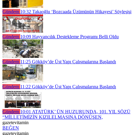
Gündem
10:32
Takaoğlu ‘Bozcaada Üzümünün Hikayesi’ Söyleşişi
Gündem
10:09
Hayvancılık Destekleme Programı Belli Oldu
Gündem
11:25
Gökköy’de Üst Yapı Çalışmalarına Başlandı
Gündem
11:22
Gökköy’de Üst Yapı Çalışmalarına Başlandı
Gündem
10:01
ATATÜRK’ ÜN HUZURUNDA, 101. YIL SÖZÜ
“MİLLETİMİZİN KIZILELMASINA DÖNÜŞEN,
gazetevitamin
BEĞEN
gazetevitamin