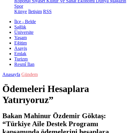
Röportaj
Siyaset
Kültür Ve Sanat
Ekonomi
Dünya
Magazin
Spor
Künye
İletişim
RSS
İlçe - Belde
Sağlık
Üniversite
Yaşam
Eğitim
Asayiş
Emlak
Turizm
Resmî İlan
Anasayfa
Gündem
Ödemeleri Hesaplara
Yatırıyoruz”
Bakan Mahinur Özdemir Göktaş:
“Türkiye Aile Destek Programı
kapsamında ödemelerini hesaplara