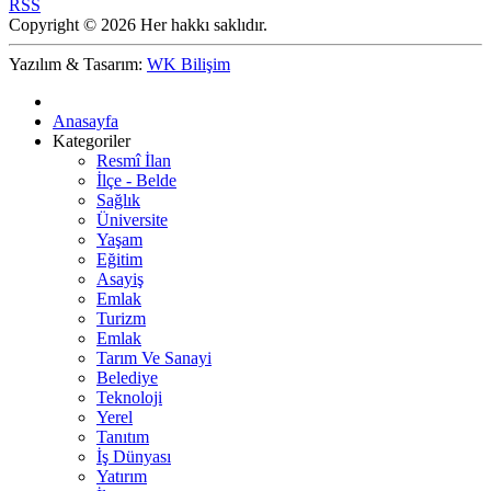
RSS
Copyright © 2026 Her hakkı saklıdır.
Yazılım & Tasarım:
WK Bilişim
Anasayfa
Kategoriler
Resmî İlan
İlçe - Belde
Sağlık
Üniversite
Yaşam
Eğitim
Asayiş
Emlak
Turizm
Emlak
Tarım Ve Sanayi
Belediye
Teknoloji
Yerel
Tanıtım
İş Dünyası
Yatırım