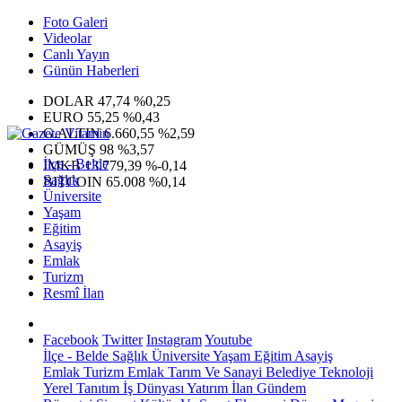
Foto Galeri
Videolar
Canlı Yayın
Günün Haberleri
DOLAR
47,74
%0,25
EURO
55,25
%0,43
G.ALTIN
6.660,55
%2,59
GÜMÜŞ
98
%3,57
İlçe - Belde
IMKB
13.779,39
%-0,14
Sağlık
BITCOIN
65.008
%0,14
Üniversite
Yaşam
Eğitim
Asayiş
Emlak
Turizm
Resmî İlan
Facebook
Twitter
Instagram
Youtube
İlçe - Belde
Sağlık
Üniversite
Yaşam
Eğitim
Asayiş
Emlak
Turizm
Emlak
Tarım Ve Sanayi
Belediye
Teknoloji
Yerel
Tanıtım
İş Dünyası
Yatırım
İlan
Gündem