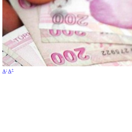
-
+
A
A