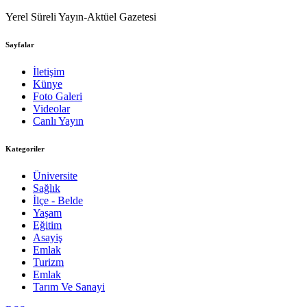
Yerel Süreli Yayın-Aktüel Gazetesi
Sayfalar
İletişim
Künye
Foto Galeri
Videolar
Canlı Yayın
Kategoriler
Üniversite
Sağlık
İlçe - Belde
Yaşam
Eğitim
Asayiş
Emlak
Turizm
Emlak
Tarım Ve Sanayi