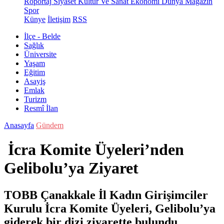
Röportaj
Siyaset
Kültür Ve Sanat
Ekonomi
Dünya
Magazin
Spor
Künye
İletişim
RSS
İlçe - Belde
Sağlık
Üniversite
Yaşam
Eğitim
Asayiş
Emlak
Turizm
Resmî İlan
Anasayfa
Gündem
İcra Komite Üyeleri’nden
Gelibolu’ya Ziyaret
TOBB Çanakkale İl Kadın Girişimciler
Kurulu İcra Komite Üyeleri, Gelibolu’ya
giderek bir dizi ziyarette bulundu.