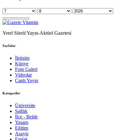
Yerel Süreli Yayın-Aktüel Gazetesi
Sayfalar
İletişim
Künye
Foto Galeri
Videolar
Canlı Yayın
Kategoriler
Üniversite
Sağlık
İlçe - Belde
Yaşam
Eğitim
Asayiş
Emlak