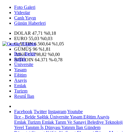
Foto Galeri
Videolar
Canlı Yayın
Günün Haberleri
DOLAR
47,71
%0,18
EURO
55,03
%0,03
G.ALTIN
6.560,64
%1,05
GÜMÜŞ
96
%1,81
İlçe - Belde
IMKB
13.798,82
%0,00
Sağlık
BITCOIN
64.371
%-0,78
Üniversite
Yaşam
Eğitim
Asayiş
Emlak
Turizm
Resmî İlan
Facebook
Twitter
Instagram
Youtube
İlçe - Belde
Sağlık
Üniversite
Yaşam
Eğitim
Asayiş
Emlak
Turizm
Emlak
Tarım Ve Sanayi
Belediye
Teknoloji
Yerel
Tanıtım
İş Dünyası
Yatırım
İlan
Gündem