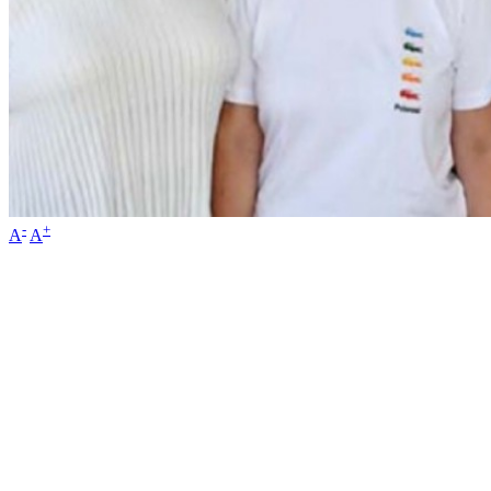
-
+
A
A