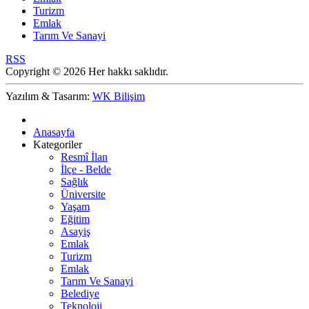
Turizm
Emlak
Tarım Ve Sanayi
RSS
Copyright © 2026 Her hakkı saklıdır.
Yazılım & Tasarım:
WK Bilişim
Anasayfa
Kategoriler
Resmî İlan
İlçe - Belde
Sağlık
Üniversite
Yaşam
Eğitim
Asayiş
Emlak
Turizm
Emlak
Tarım Ve Sanayi
Belediye
Teknoloji