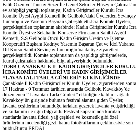
Fatih Özen ve Tuncay Sezer İle Genel Sekreter Hüseyin Çakmak’ın
ev sahipliği yaptığı toplantıya; Kadın Girişimciler Kurulu İcra
Komite Üyesi Aygül Kemerli ile Gelibolu’daki Üyelerden Sevinçay
Lunaroğlu ve Yasemin Başaran Çat eşlik etti.İcra Komite Üyeleri,
gerçekleştirilen toplantının akabinde; Kadın Girişimciler Kurulu İcra
Komite Üyesi ve Selahattin Konserve Firmasının Sahibi Aygül
Kemerli, S.S Gelibolu Öncü Kadın Girişim Üretim ve İşletme
Kooperatifi Başkanı Kadriye Yasemin Başaran Çat ve İdol Yabancı
Dil Kursu Sahibi Sevinçay Lunaroğlu’na da üye ziyaretleri
gerçekleştirildi. Komite toplantısının da yapıldığı görüşmelerde,
Kurul çalışmaları hakkında bilgi alışverişinde bulunuldu.
TOBB ÇANAKKALE İL KADIN GİRİŞİMCİLER KURULU
İCRA KOMİTE ÜYELERİ VE KADIN GİRİŞİMCİLER
‘’LAVANTALI TARLA GÜNLERİ’’ ETKİNLİĞİNDE
Çanakkale İl Kadın Girişimciler Kurulu Üyeleri, ziyaretlerden sonra
17 Haziran - 9 Temmuz tarihleri arasında Gelibolu Kavakköy’de
düzenlenen ‘’Lavantalı Tarla Günleri’’ etkinliğine katılım sağladı.
Kavakköy’ün girişinde bulunan festival alanına giden Üyeler,
lavanta çeşitlerinin bulunduğu tarlaları gezerek lavanta yetiştiriciliği
ve kullanımı ile ilgili bilgi aldı. Festival kapsamında kurulan
stantlarda lavanta fidesi, yağ çeşitleri ve kozmetik gibi özel
ürünlerinin incelendiği gezi, hatıra fotoğraflarının çekilmesiyle son
buldu.Burcu ERDAL