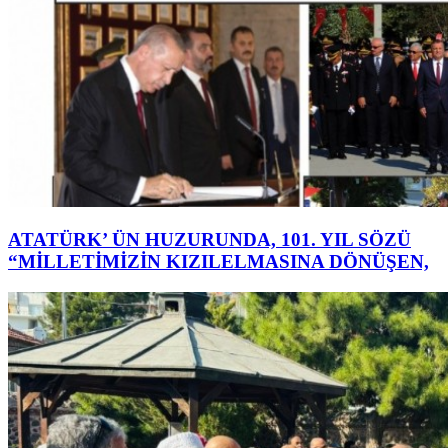
ATATÜRK’ ÜN HUZURUNDA, 101. YIL SÖZÜ
“MİLLETİMİZİN KIZILELMASINA DÖNÜŞEN,