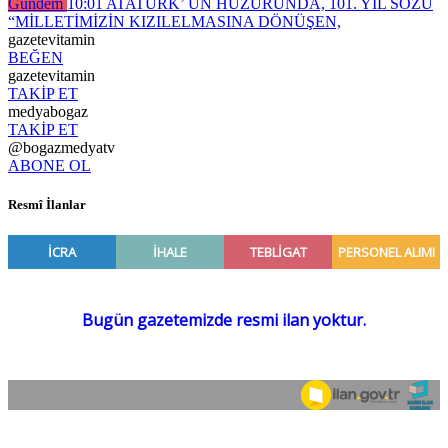
Gündem
10:01
ATATÜRK’ ÜN HUZURUNDA, 101. YIL SÖZÜ
“MİLLETİMİZİN KIZILELMASINA DÖNÜŞEN,
gazetevitamin
BEĞEN
gazetevitamin
TAKİP ET
medyabogaz
TAKİP ET
@bogazmedyatv
ABONE OL
Resmî İlanlar