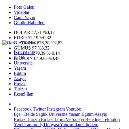
Foto Galeri
Videolar
Canlı Yayın
Günün Haberleri
DOLAR
47,71
%0,17
EURO
55,19
%0,32
G.ALTIN
6.676,28
%2,83
GÜMÜŞ
97
%3,32
İlçe - Belde
IMKB
13.779,39
%-0,14
Sağlık
BITCOIN
64.936
%0,48
Üniversite
Yaşam
Eğitim
Asayiş
Emlak
Turizm
Resmî İlan
Facebook
Twitter
Instagram
Youtube
İlçe - Belde
Sağlık
Üniversite
Yaşam
Eğitim
Asayiş
Emlak
Turizm
Emlak
Tarım Ve Sanayi
Belediye
Teknoloji
Yerel
Tanıtım
İş Dünyası
Yatırım
İlan
Gündem