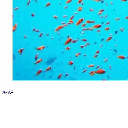
-
+
A
A