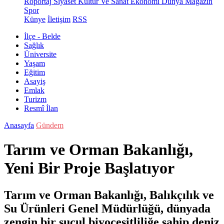
Röportaj
Siyaset
Kültür Ve Sanat
Ekonomi
Dünya
Magazin
Spor
Künye
İletişim
RSS
İlçe - Belde
Sağlık
Üniversite
Yaşam
Eğitim
Asayiş
Emlak
Turizm
Resmî İlan
Anasayfa
Gündem
Tarım ve Orman Bakanlığı,
Yeni Bir Proje Başlatıyor
Tarım ve Orman Bakanlığı, Balıkçılık ve
Su Ürünleri Genel Müdürlüğü, dünyada
zengin bir sucul biyoçeşitliliğe sahip deniz