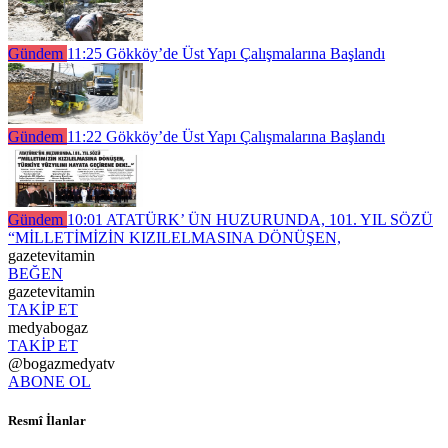
Gündem
11:25
Gökköy’de Üst Yapı Çalışmalarına Başlandı
Gündem
11:22
Gökköy’de Üst Yapı Çalışmalarına Başlandı
Gündem
10:01
ATATÜRK’ ÜN HUZURUNDA, 101. YIL SÖZÜ
“MİLLETİMİZİN KIZILELMASINA DÖNÜŞEN,
gazetevitamin
BEĞEN
gazetevitamin
TAKİP ET
medyabogaz
TAKİP ET
@bogazmedyatv
ABONE OL
Resmî İlanlar