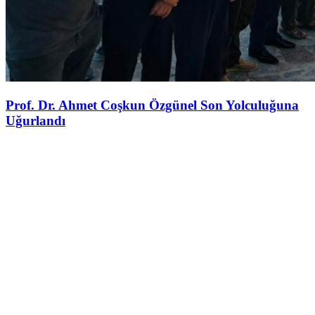
Prof. Dr. Ahmet Coşkun Özgünel Son Yolculuğuna
Uğurlandı