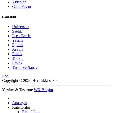
Videolar
Canlı Yayın
Kategoriler
Üniversite
Sağlık
İlçe - Belde
Yaşam
Eğitim
Asayiş
Emlak
Turizm
Emlak
Tarım Ve Sanayi
RSS
Copyright © 2026 Her hakkı saklıdır.
Yazılım & Tasarım:
WK Bilişim
Anasayfa
Kategoriler
Resmî İlan