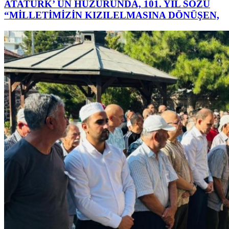
ATATÜRK’ ÜN HUZURUNDA, 101. YIL SÖZÜ
“MİLLETİMİZİN KIZILELMASINA DÖNÜŞEN,