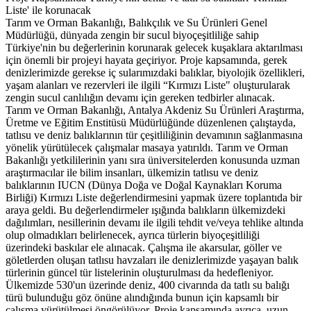
Liste' ile korunacak
Tarım ve Orman Bakanlığı, Balıkçılık ve Su Ürünleri Genel
Müdürlüğü, dünyada zengin bir sucul biyoçeşitliliğe sahip
Türkiye'nin bu değerlerinin korunarak gelecek kuşaklara aktarılması
için önemli bir projeyi hayata geçiriyor. Proje kapsamında, gerek
denizlerimizde gerekse iç sularımızdaki balıklar, biyolojik özellikleri,
yaşam alanları ve rezervleri ile ilgili “Kırmızı Liste" oluşturularak
zengin sucul canlılığın devamı için gereken tedbirler alınacak.
Tarım ve Orman Bakanlığı, Antalya Akdeniz Su Ürünleri Araştırma,
Üretme ve Eğitim Enstitüsü Müdürlüğünde düzenlenen çalıştayda,
tatlısu ve deniz balıklarının tür çeşitliliğinin devamının sağlanmasına
yönelik yürütülecek çalışmalar masaya yatırıldı. Tarım ve Orman
Bakanlığı yetkililerinin yanı sıra üniversitelerden konusunda uzman
araştırmacılar ile bilim insanları, ülkemizin tatlısu ve deniz
balıklarının IUCN (Dünya Doğa ve Doğal Kaynakları Koruma
Birliği) Kırmızı Liste değerlendirmesini yapmak üzere toplantıda bir
araya geldi. Bu değerlendirmeler ışığında balıkların ülkemizdeki
dağılımları, nesillerinin devamı ile ilgili tehdit ve/veya tehlike altında
olup olmadıkları belirlenecek, ayrıca türlerin biyoçeşitliliği
üzerindeki baskılar ele alınacak. Çalışma ile akarsular, göller ve
göletlerden oluşan tatlısu havzaları ile denizlerimizde yaşayan balık
türlerinin güncel tür listelerinin oluşturulması da hedefleniyor.
Ülkemizde 530'un üzerinde deniz, 400 civarında da tatlı su balığı
türü bulunduğu göz önüne alındığında bunun için kapsamlı bir
çalışma yürütülmesi öngörülüyor. Proje kapsamında ayrıca, uzun