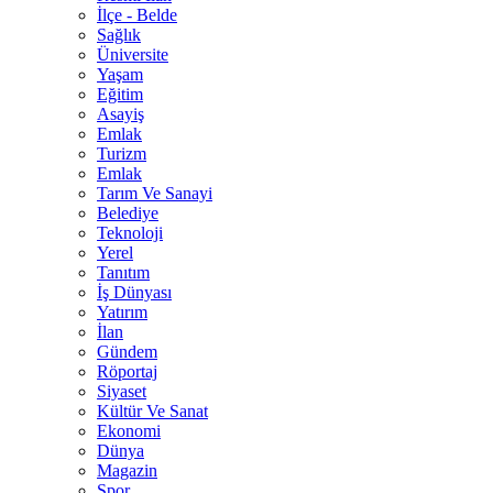
İlçe - Belde
Sağlık
Üniversite
Yaşam
Eğitim
Asayiş
Emlak
Turizm
Emlak
Tarım Ve Sanayi
Belediye
Teknoloji
Yerel
Tanıtım
İş Dünyası
Yatırım
İlan
Gündem
Röportaj
Siyaset
Kültür Ve Sanat
Ekonomi
Dünya
Magazin
Spor