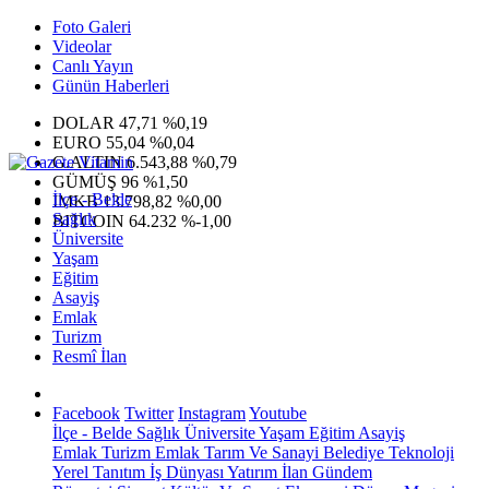
Foto Galeri
Videolar
Canlı Yayın
Günün Haberleri
DOLAR
47,71
%0,19
EURO
55,04
%0,04
G.ALTIN
6.543,88
%0,79
GÜMÜŞ
96
%1,50
İlçe - Belde
IMKB
13.798,82
%0,00
Sağlık
BITCOIN
64.232
%-1,00
Üniversite
Yaşam
Eğitim
Asayiş
Emlak
Turizm
Resmî İlan
Facebook
Twitter
Instagram
Youtube
İlçe - Belde
Sağlık
Üniversite
Yaşam
Eğitim
Asayiş
Emlak
Turizm
Emlak
Tarım Ve Sanayi
Belediye
Teknoloji
Yerel
Tanıtım
İş Dünyası
Yatırım
İlan
Gündem