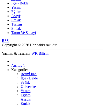
İlçe - Belde
Yaşam
Eğitim
Asayiş
Emlak
Turizm
Emlak
Tarım Ve Sanayi
RSS
Copyright © 2026 Her hakkı saklıdır.
Yazılım & Tasarım:
WK Bilişim
Anasayfa
Kategoriler
Resmî İlan
İlçe - Belde
Sağlık
Üniversite
Yaşam
Eğitim
Asayiş
Emlak