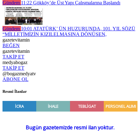
Gündem
11:22
Gökköy’de Üst Yapı Çalışmalarına Başlandı
Gündem
10:01
ATATÜRK’ ÜN HUZURUNDA, 101. YIL SÖZÜ
“MİLLETİMİZİN KIZILELMASINA DÖNÜŞEN,
gazetevitamin
BEĞEN
gazetevitamin
TAKİP ET
medyabogaz
TAKİP ET
@bogazmedyatv
ABONE OL
Resmî İlanlar