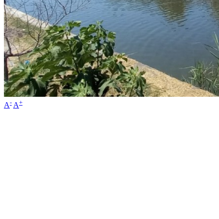
-
+
A
A