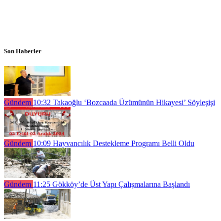
Son Haberler
Gündem
10:32
Takaoğlu ‘Bozcaada Üzümünün Hikayesi’ Söyleşişi
Gündem
10:09
Hayvancılık Destekleme Programı Belli Oldu
Gündem
11:25
Gökköy’de Üst Yapı Çalışmalarına Başlandı