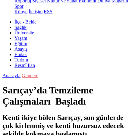
Röportaj
Siyaset
Kültür Ve Sanat
Ekonomi
Dünya
Magazin
Spor
Künye
İletişim
RSS
İlçe - Belde
Sağlık
Üniversite
Yaşam
Eğitim
Asayiş
Emlak
Turizm
Resmî İlan
Anasayfa
Gündem
Sarıçay’da Temzileme
Çalışmaları Başladı
Kenti ikiye bölen Sarıçay, son günlerde
çok kirlenmiş ve kenti huzursuz edecek
şekilde kokmaya başlamıştı.