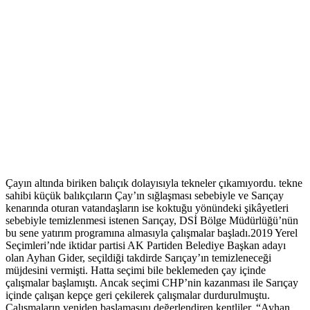
Çayın altında biriken balıçık dolayısıyla tekneler çıkamıyordu. tekne
sahibi küçük balıkçıların Çay’ın sığlaşması sebebiyle ve Sarıçay
kenarında oturan vatandaşların ise koktuğu yönündeki şikâyetleri
sebebiyle temizlenmesi istenen Sarıçay, DSİ Bölge Müdürlüğü’nün
bu sene yatırım programına almasıyla çalışmalar başladı.2019 Yerel
Seçimleri’nde iktidar partisi AK Partiden Belediye Başkan adayı
olan Ayhan Gider, seçildiği takdirde Sarıçay’ın temizleneceği
müjdesini vermişti. Hatta seçimi bile beklemeden çay içinde
çalışmalar başlamıştı. Ancak seçimi CHP’nin kazanması ile Sarıçay
içinde çalışan kepçe geri çekilerek çalışmalar durdurulmuştu.
Çalışmaların yeniden başlamasını değerlendiren kentliler, “Ayhan