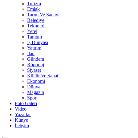
Turizm
Emlak
Tarım Ve Sanayi
Belediye
Teknoloji
Yerel
Tanıtım
İş Dünyası
Yatırım
İlan
Gündem
Röportaj
Siyaset
Kültür Ve Sanat
Ekonomi
Dünya
Magazin
Spor
Foto Galeri
Video
Yazarlar
Künye
İletişim