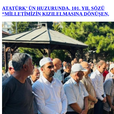
ATATÜRK’ ÜN HUZURUNDA, 101. YIL SÖZÜ
“MİLLETİMİZİN KIZILELMASINA DÖNÜŞEN,