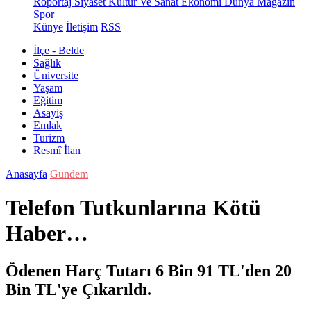
Röportaj
Siyaset
Kültür Ve Sanat
Ekonomi
Dünya
Magazin
Spor
Künye
İletişim
RSS
İlçe - Belde
Sağlık
Üniversite
Yaşam
Eğitim
Asayiş
Emlak
Turizm
Resmî İlan
Anasayfa
Gündem
Telefon Tutkunlarına Kötü
Haber…
Ödenen Harç Tutarı 6 Bin 91 TL'den 20
Bin TL'ye Çıkarıldı.