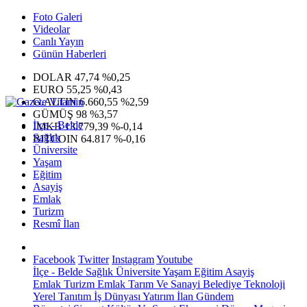
Foto Galeri
Videolar
Canlı Yayın
Günün Haberleri
DOLAR
47,74
%0,25
EURO
55,25
%0,43
G.ALTIN
6.660,55
%2,59
GÜMÜŞ
98
%3,57
İlçe - Belde
IMKB
13.779,39
%-0,14
Sağlık
BITCOIN
64.817
%-0,16
Üniversite
Yaşam
Eğitim
Asayiş
Emlak
Turizm
Resmî İlan
Facebook
Twitter
Instagram
Youtube
İlçe - Belde
Sağlık
Üniversite
Yaşam
Eğitim
Asayiş
Emlak
Turizm
Emlak
Tarım Ve Sanayi
Belediye
Teknoloji
Yerel
Tanıtım
İş Dünyası
Yatırım
İlan
Gündem