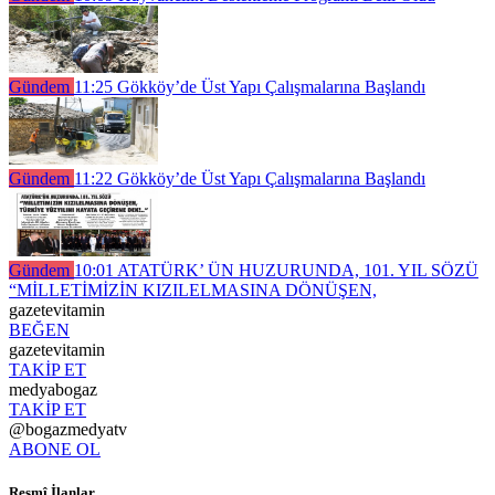
Gündem
11:25
Gökköy’de Üst Yapı Çalışmalarına Başlandı
Gündem
11:22
Gökköy’de Üst Yapı Çalışmalarına Başlandı
Gündem
10:01
ATATÜRK’ ÜN HUZURUNDA, 101. YIL SÖZÜ
“MİLLETİMİZİN KIZILELMASINA DÖNÜŞEN,
gazetevitamin
BEĞEN
gazetevitamin
TAKİP ET
medyabogaz
TAKİP ET
@bogazmedyatv
ABONE OL
Resmî İlanlar