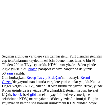
Seçimin ardından vergilere yeni zamlar geldi.Yurt dışından getirilen
cep telefonlarının kaydedilmesi için ödenen harç tutarı 6 bin 91
TL'den 20 bin TL'ye çıkarıldı. KDV oranı yüzde 18'den yüzde
20'ye yükseltildi.
Noter
, pasaport ve vize harçlarına da yüzde
50
zam
yapıldı.
Cumhurbaşkanı
Recep Tayyip Erdoğan
'ın imzasıyla
Resmi
Gazete
'de yayımlanan kararla vergilere yeni zamlar yapıldı.Katma
Değer Vergisi (KDV), yüzde 18 olan ürünlerde yüzde 20’ye, yüzde
8 olan ürünlerde ise yüzde 10’a çıkarıldı.Deterjan, sabun, tuvalet
kâğıdı,
bebek
bezi
gibi
temel ihtiyaç ürünleri ve yeme-içme
sektöründe KDV, martta yüzde 18’den yüzde 8’e inmişti. Bugün
yayımlanan kararla söz konusu ürünlerdeki KDV bundan böyle