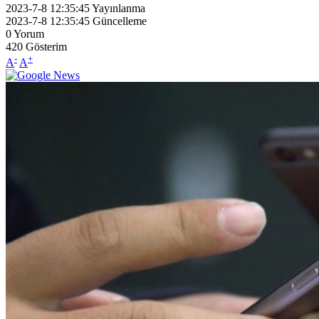
2023-7-8 12:35:45
Yayınlanma
2023-7-8 12:35:45
Güncelleme
0
Yorum
420
Gösterim
-
+
A
A