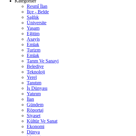
Kategoriler
Resmî İlan
İlçe - Belde
Sağlık
Üniversite
Yaşam
Eğitim
Asayiş
Emlak
Turizm
Emlak
Tarım Ve Sanayi
Belediye
Teknoloji
Yerel
Tanıtım
İş Dünyası
Yatırım
İlan
Gündem
Röportaj
Siyaset
Kültür Ve Sanat
Ekonomi
Dünya