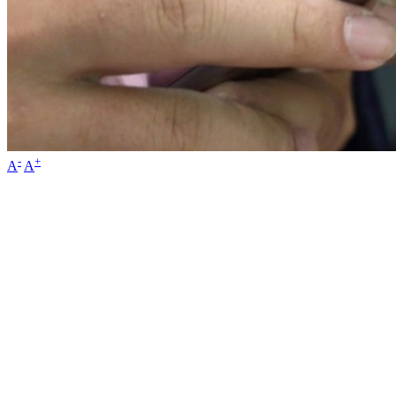
-
+
A
A