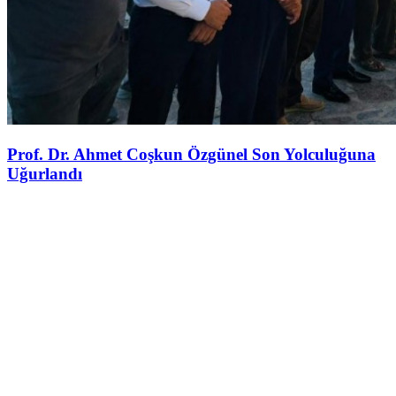
Prof. Dr. Ahmet Coşkun Özgünel Son Yolculuğuna
Uğurlandı