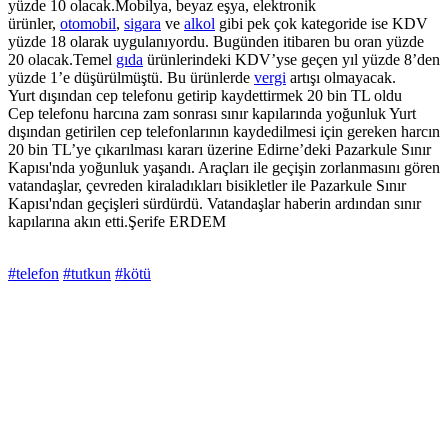
yüzde 10 olacak.Mobilya, beyaz eşya, elektronik
ürünler,
otomobil
,
sigara
ve
alkol
gibi pek çok kategoride ise KDV
yüzde 18 olarak uygulanıyordu. Bugünden itibaren bu oran yüzde
20 olacak.Temel
gıda
ürünlerindeki KDV’yse geçen yıl yüzde 8’den
yüzde 1’e düşürülmüştü. Bu ürünlerde
vergi
artışı olmayacak.
Yurt dışından cep telefonu getirip kaydettirmek 20 bin TL oldu
Cep telefonu harcına zam sonrası sınır kapılarında yoğunluk Yurt
dışından getirilen cep telefonlarının kaydedilmesi için gereken harcın
20 bin TL’ye çıkarılması kararı üzerine Edirne’deki Pazarkule Sınır
Kapısı'nda yoğunluk yaşandı. Araçları ile geçişin zorlanmasını gören
vatandaşlar, çevreden kiraladıkları bisikletler ile Pazarkule Sınır
Kapısı'ndan geçişleri sürdürdü. Vatandaşlar haberin ardından sınır
kapılarına akın etti.Şerife ERDEM
#telefon
#tutkun
#kötü