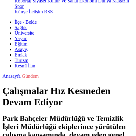
Röportaj
Siyaset
Kültür Ve Sanat
Ekonomi
Dünya
Magazin
Spor
Künye
İletişim
RSS
İlçe - Belde
Sağlık
Üniversite
Yaşam
Eğitim
Asayiş
Emlak
Turizm
Resmî İlan
Anasayfa
Gündem
Çalışmalar Hız Kesmeden
Devam Ediyor
Park Bahçeler Müdürlüğü ve Temizlik
İşleri Müdürlüğü ekiplerince yürütülen
çalışma kapsamında, devam eden genel