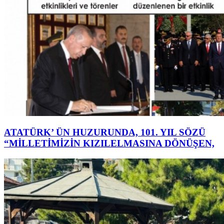
ATATÜRK’ ÜN HUZURUNDA, 101. YIL SÖZÜ
“MİLLETİMİZİN KIZILELMASINA DÖNÜŞEN,