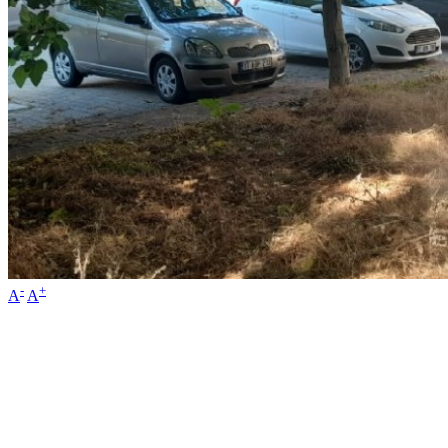
-
+
A
A