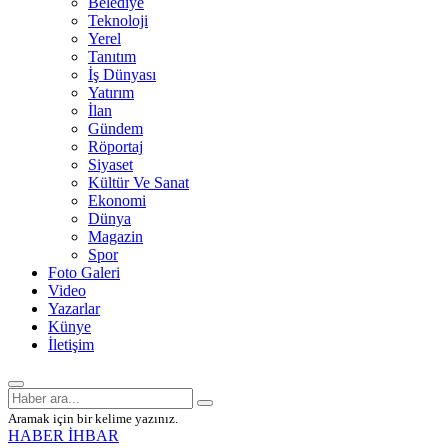
Belediye
Teknoloji
Yerel
Tanıtım
İş Dünyası
Yatırım
İlan
Gündem
Röportaj
Siyaset
Kültür Ve Sanat
Ekonomi
Dünya
Magazin
Spor
Foto Galeri
Video
Yazarlar
Künye
İletişim
Aramak için bir kelime yazınız.
HABER İHBAR