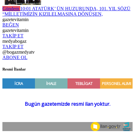
Gündem
10:01
ATATÜRK’ ÜN HUZURUNDA, 101. YIL SÖZÜ
“MİLLETİMİZİN KIZILELMASINA DÖNÜŞEN,
gazetevitamin
BEĞEN
gazetevitamin
TAKİP ET
medyabogaz
TAKİP ET
@bogazmedyatv
ABONE OL
Resmî İlanlar