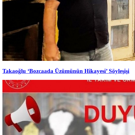
Takaoğlu ‘Bozcaada Üzümünün Hikayesi’ Söyleşişi