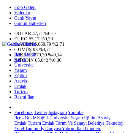
Foto Galeri
Videolar
Canlı Yayın
Günün Haberleri
DOLAR
47,71
%0,17
EURO
55,17
%0,29
G.ALTIN
6.668,79
%2,71
GÜMÜŞ
98
%3,71
İlçe - Belde
IMKB
13.779,39
%-0,14
Sağlık
BITCOIN
65.042
%0,30
Üniversite
Yaşam
Eğitim
Asayiş
Emlak
Turizm
Resmî İlan
Facebook
Twitter
Instagram
Youtube
İlçe - Belde
Sağlık
Üniversite
Yaşam
Eğitim
Asayiş
Emlak
Turizm
Emlak
Tarım Ve Sanayi
Belediye
Teknoloji
Yerel
Tanıtım
İş Dünyası
Yatırım
İlan
Gündem