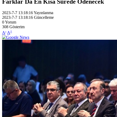
Farklar Da En Kısa Sürede Ödenecek
2023-7-7 13:18:16
Yayınlanma
2023-7-7 13:18:16
Güncelleme
0
Yorum
308
Gösterim
-
+
A
A