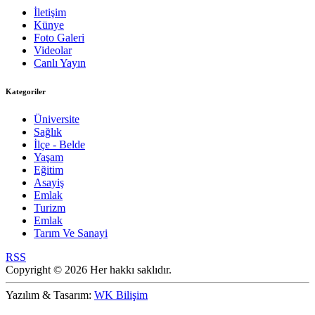
İletişim
Künye
Foto Galeri
Videolar
Canlı Yayın
Kategoriler
Üniversite
Sağlık
İlçe - Belde
Yaşam
Eğitim
Asayiş
Emlak
Turizm
Emlak
Tarım Ve Sanayi
RSS
Copyright © 2026 Her hakkı saklıdır.
Yazılım & Tasarım:
WK Bilişim