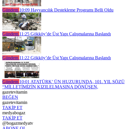
Gündem
10:09
Hayvancılık Destekleme Programı Belli Oldu
Gündem
11:25
Gökköy’de Üst Yapı Çalışmalarına Başlandı
Gündem
11:22
Gökköy’de Üst Yapı Çalışmalarına Başlandı
Gündem
10:01
ATATÜRK’ ÜN HUZURUNDA, 101. YIL SÖZÜ
“MİLLETİMİZİN KIZILELMASINA DÖNÜŞEN,
gazetevitamin
BEĞEN
gazetevitamin
TAKİP ET
medyabogaz
TAKİP ET
@bogazmedyatv
ABONE OL