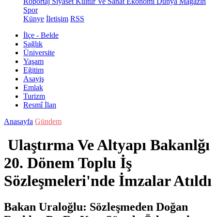
Röportaj
Siyaset
Kültür Ve Sanat
Ekonomi
Dünya
Magazin
Spor
Künye
İletişim
RSS
İlçe - Belde
Sağlık
Üniversite
Yaşam
Eğitim
Asayiş
Emlak
Turizm
Resmî İlan
Anasayfa
Gündem
Ulaştırma Ve Altyapı Bakanlğı
20. Dönem Toplu İş
Sözleşmeleri'nde İmzalar Atıldı
Bakan Uraloğlu: Sözleşmeden Doğan