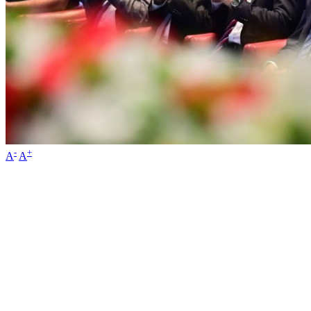
-
+
A
A