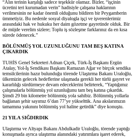
“Alın terinin karşılığı sadece teşekkür olamaz. Bizler, “işçinin
ücretini teri kurumadan verin” hadisiyle çalışana haklarının
verilmesinin ne kadar önemli olduğunu bildiren bir Peygamberin
ümmetiyiz. Bu nedenle sosyal diyalogla işçi ve işverenlerimiz
arasındaki hak ve hukuku her daim gözetme gayretinde olduk. Bir
de müjde verelim sizlere; Toplu iş sözleşme farklarınız da en kısa
sürede ödenecek.”
BÖLÜNMÜŞ YOL UZUNLUĞUNU TAM BEŞ KATINA
ÇIKARDIK
TUHİS Genel Sekreteri Adnan Çiçek, Türk-İş Başkanı Ergün
Atalay, Yol-İş Sendikası Başkanı Ramazan Ağar ve birçok sendika
temsilcilerinin hazır bulunduğu törende Ulaştırma Bakanı Uraloğlu,
ülkemizin gelecek hedeflerine ulaşmada gerekli her türlü gayret ve
kararlılığı sürdürmeye devam edeceklerini belirterek, “Yaptığımız
çalışmalarla bölünmüş yol uzunluğunu tam beş katına çıkardık.
Şimdi 29 bin kilometre bölünmüş yola sahibiz. Bölünmüş yollarla
bağlanan şehir sayımız 6’dan 77’ye yükselttik. Ana akslarımızın
tamamına yakınını bölünmüş yol haline getirdik” diye konuştu.
21 YILA SIĞDIRDIK
Ulaştırma ve Altyapı Bakanı Abdulkadir Uraloğlu, törende yaptığı
konuşmada ayrıca ulaştırma alanındaki yatırımlara işaret ederek,