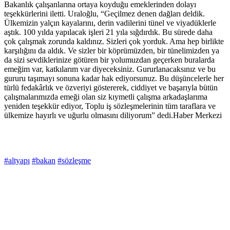
Bakanlık çalışanlarına ortaya koyduğu emeklerinden dolayı
teşekkürlerini iletti. Uraloğlu, “Geçilmez denen dağları deldik.
Ülkemizin yalçın kayalarını, derin vadilerini tünel ve viyadüklerle
aştık. 100 yılda yapılacak işleri 21 yıla sığdırdık. Bu sürede daha
çok çalışmak zorunda kaldınız. Sizleri çok yorduk. Ama hep birlikte
karşılığını da aldık. Ve sizler bir köprümüzden, bir tünelimizden ya
da sizi sevdiklerinize götüren bir yolumuzdan geçerken buralarda
emeğim var, katkılarım var diyeceksiniz. Gururlanacaksınız ve bu
gururu taşımayı sonuna kadar hak ediyorsunuz. Bu düşüncelerle her
türlü fedakârlık ve özveriyi göstererek, ciddiyet ve başarıyla bütün
çalışmalarımızda emeği olan siz kıymetli çalışma arkadaşlarıma
yeniden teşekkür ediyor, Toplu iş sözleşmelerinin tüm taraflara ve
ülkemize hayırlı ve uğurlu olmasını diliyorum” dedi.Haber Merkezi
#altyapı
#bakan
#sözleşme