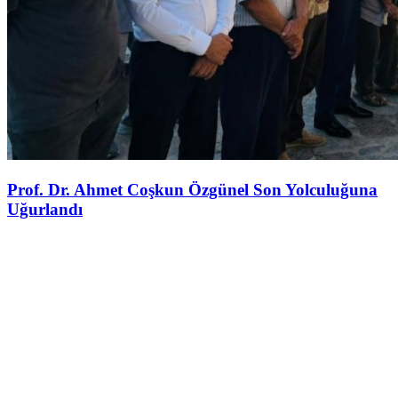
Prof. Dr. Ahmet Coşkun Özgünel Son Yolculuğuna
Uğurlandı