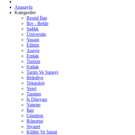
Anasayfa
Kategoriler
Resmî İlan
İlçe - Belde
Sağlık
Üniversite
Yaşam
Eğitim
Asayiş
Emlak
Turizm
Emlak
Tarım Ve Sanayi
Belediye
Teknoloji
Yerel
Tanıtım
İş Dünyası
Yatırım
İlan
Gündem
Röportaj
Siyaset
Kültür Ve Sanat