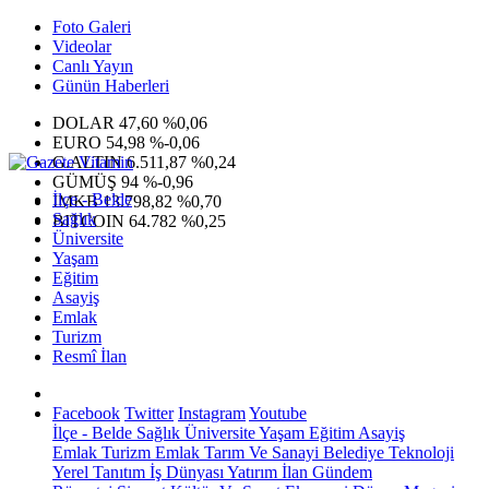
Foto Galeri
Videolar
Canlı Yayın
Günün Haberleri
DOLAR
47,60
%0,06
EURO
54,98
%-0,06
G.ALTIN
6.511,87
%0,24
GÜMÜŞ
94
%-0,96
İlçe - Belde
IMKB
13.798,82
%0,70
Sağlık
BITCOIN
64.782
%0,25
Üniversite
Yaşam
Eğitim
Asayiş
Emlak
Turizm
Resmî İlan
Facebook
Twitter
Instagram
Youtube
İlçe - Belde
Sağlık
Üniversite
Yaşam
Eğitim
Asayiş
Emlak
Turizm
Emlak
Tarım Ve Sanayi
Belediye
Teknoloji
Yerel
Tanıtım
İş Dünyası
Yatırım
İlan
Gündem