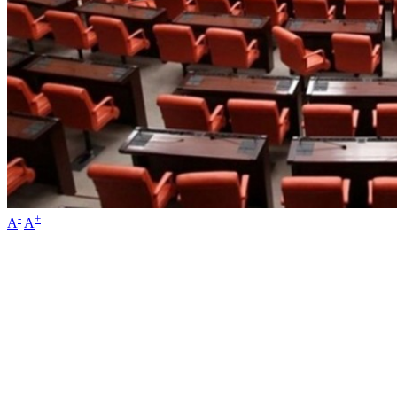
-
+
A
A