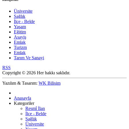
Üniversite
Sağlık
İlçe - Belde
Yaşam
Eğitim
Asayiş
Emlak
Turizm
Emlak
Tarım Ve Sanayi
RSS
Copyright © 2026 Her hakkı saklıdır.
Yazılım & Tasarım:
WK Bilişim
Anasayfa
Kategoriler
Resmî İlan
İlçe - Belde
Sağlık
Üniversite