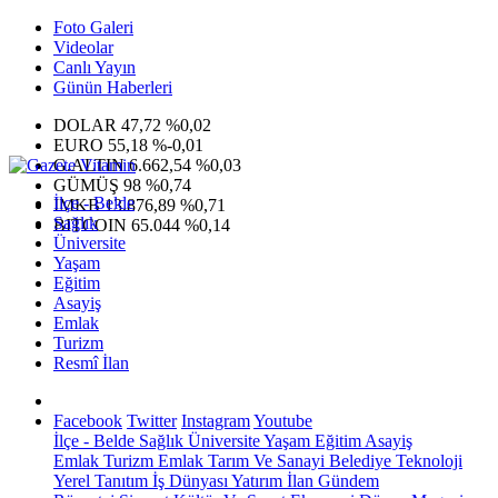
Foto Galeri
Videolar
Canlı Yayın
Günün Haberleri
DOLAR
47,72
%0,02
EURO
55,18
%-0,01
G.ALTIN
6.662,54
%0,03
GÜMÜŞ
98
%0,74
İlçe - Belde
IMKB
13.876,89
%0,71
Sağlık
BITCOIN
65.044
%0,14
Üniversite
Yaşam
Eğitim
Asayiş
Emlak
Turizm
Resmî İlan
Facebook
Twitter
Instagram
Youtube
İlçe - Belde
Sağlık
Üniversite
Yaşam
Eğitim
Asayiş
Emlak
Turizm
Emlak
Tarım Ve Sanayi
Belediye
Teknoloji
Yerel
Tanıtım
İş Dünyası
Yatırım
İlan
Gündem