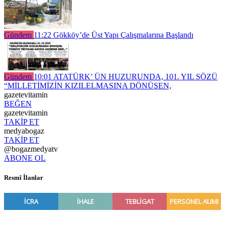
Gündem
11:22
Gökköy’de Üst Yapı Çalışmalarına Başlandı
Gündem
10:01
ATATÜRK’ ÜN HUZURUNDA, 101. YIL SÖZÜ
“MİLLETİMİZİN KIZILELMASINA DÖNÜŞEN,
gazetevitamin
BEĞEN
gazetevitamin
TAKİP ET
medyabogaz
TAKİP ET
@bogazmedyatv
ABONE OL
Resmî İlanlar