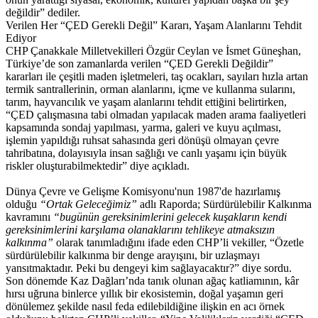
değildir” dediler.
Verilen Her “ÇED Gerekli Değil” Kararı, Yaşam Alanlarını Tehdit
Ediyor
CHP Çanakkale Milletvekilleri Özgür Ceylan ve İsmet Güneşhan,
Türkiye’de son zamanlarda verilen “ÇED Gerekli Değildir”
kararları ile çeşitli maden işletmeleri, taş ocakları, sayıları hızla artan
termik santrallerinin, orman alanlarını, içme ve kullanma sularını,
tarım, hayvancılık ve yaşam alanlarını tehdit ettiğini belirtirken,
“ÇED çalışmasına tabi olmadan yapılacak maden arama faaliyetleri
kapsamında sondaj yapılması, yarma, galeri ve kuyu açılması,
işlemin yapıldığı ruhsat sahasında geri dönüşü olmayan çevre
tahribatına, dolayısıyla insan sağlığı ve canlı yaşamı için büyük
riskler oluşturabilmektedir” diye açıkladı.
Dünya Çevre ve Gelişme Komisyonu'nun 1987'de hazırlamış
olduğu
“Ortak Geleceğimiz”
adlı Raporda; Sürdürülebilir Kalkınma
kavramını
“bugünün gereksinimlerini gelecek kuşakların kendi
gereksinimlerini karşılama olanaklarını tehlikeye atmaksızın
kalkınma”
olarak tanımladığını ifade eden CHP’li vekiller, “Özetle
sürdürülebilir kalkınma bir denge arayışını, bir uzlaşmayı
yansıtmaktadır. Peki bu dengeyi kim sağlayacaktır?” diye sordu.
Son dönemde Kaz Dağları’nda tanık olunan ağaç katliamının, kâr
hırsı uğruna binlerce yıllık bir ekosistemin, doğal yaşamın geri
dönülemez şekilde nasıl feda edilebildiğine ilişkin en acı örnek