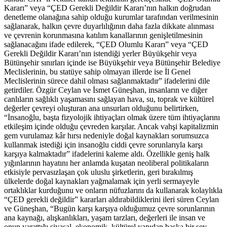
Kararı” veya “ÇED Gerekli Değildir Kararı’nın halkın doğrudan
denetleme olanağına sahip olduğu kurumlar tarafından verilmesinin
sağlanarak, halkın çevre duyarlılığının daha fazla dikkate alınması
ve çevrenin korunmasına katılım kanallarının genişletilmesinin
sağlanacağını ifade edilerek, “ÇED Olumlu Kararı” veya “ÇED
Gerekli Değildir Kararı’nın istendiği yerler Büyükşehir veya
Bütünşehir sınırları içinde ise Büyükşehir veya Bütünşehir Belediye
Meclislerinin, bu statüye sahip olmayan illerde ise İl Genel
Meclislerinin sürece dahil olması sağlanmaktadır” ifadelerini dile
getirdiler. Özgür Ceylan ve İsmet Güneşhan, insanların ve diğer
canlıların sağlıklı yaşamasını sağlayan hava, su, toprak ve kültürel
değerler çevreyi oluşturan ana unsurları olduğunu belirtirken,
“İnsanoğlu, başta fizyolojik ihtiyaçları olmak üzere tüm ihtiyaçlarını
etkileşim içinde olduğu çevreden karşılar. Ancak vahşi kapitalizmin
gem vurulamaz kâr hırsı nedeniyle doğal kaynakları sorumsuzca
kullanmak istediği için insanoğlu ciddi çevre sorunlarıyla karşı
karşıya kalmaktadır” ifadelerini kaleme aldı. Özellikle geniş halk
yığınlarının hayatını her anlamda kuşatan neoliberal politikaların
etkisiyle pervasızlaşan çok uluslu şirketlerin, geri bırakılmış
ülkelerde doğal kaynakları yağmalamak için yerli sermayeyle
ortaklıklar kurduğunu ve onların nüfuzlarını da kullanarak kolaylıkla
“ÇED gerekli değildir” kararları aldırabildiklerini ileri süren Ceylan
ve Güneşhan, “Bugün karşı karşıya olduğumuz çevre sorunlarının
ana kaynağı, alışkanlıkları, yaşam tarzları, değerleri ile insan ve
onun yarattığı siyasal, ekonomik, kültürel yapıdan başka bir şey