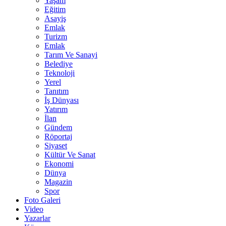
Yaşam
Eğitim
Asayiş
Emlak
Turizm
Emlak
Tarım Ve Sanayi
Belediye
Teknoloji
Yerel
Tanıtım
İş Dünyası
Yatırım
İlan
Gündem
Röportaj
Siyaset
Kültür Ve Sanat
Ekonomi
Dünya
Magazin
Spor
Foto Galeri
Video
Yazarlar