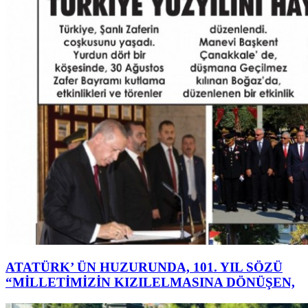
ATATÜRK’ ÜN HUZURUNDA, 101. YIL SÖZÜ
“MİLLETİMİZİN KIZILELMASINA DÖNÜŞEN,