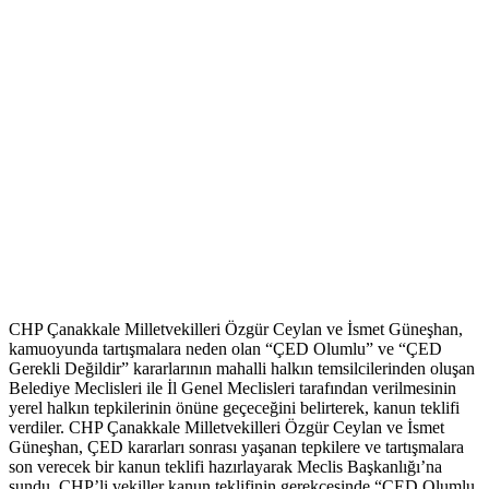
CHP Çanakkale Milletvekilleri Özgür Ceylan ve İsmet Güneşhan,
kamuoyunda tartışmalara neden olan “ÇED Olumlu” ve “ÇED
Gerekli Değildir” kararlarının mahalli halkın temsilcilerinden oluşan
Belediye Meclisleri ile İl Genel Meclisleri tarafından verilmesinin
yerel halkın tepkilerinin önüne geçeceğini belirterek, kanun teklifi
verdiler. CHP Çanakkale Milletvekilleri Özgür Ceylan ve İsmet
Güneşhan, ÇED kararları sonrası yaşanan tepkilere ve tartışmalara
son verecek bir kanun teklifi hazırlayarak Meclis Başkanlığı’na
sundu. CHP’li vekiller kanun teklifinin gerekçesinde “ÇED Olumlu