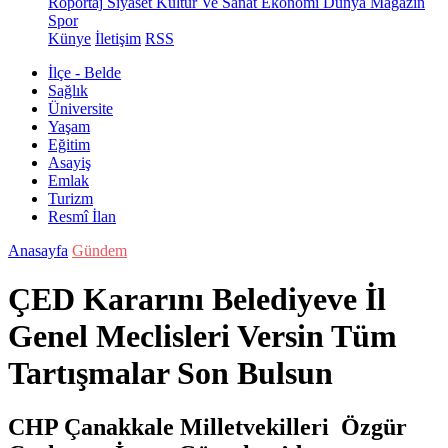
Röportaj
Siyaset
Kültür Ve Sanat
Ekonomi
Dünya
Magazin
Spor
Künye
İletişim
RSS
İlçe - Belde
Sağlık
Üniversite
Yaşam
Eğitim
Asayiş
Emlak
Turizm
Resmî İlan
Anasayfa
Gündem
ÇED Kararını Belediyeve İl
Genel Meclisleri Versin Tüm
Tartışmalar Son Bulsun
CHP Çanakkale Milletvekilleri Özgür