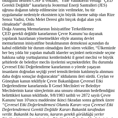
olduğunu belirten CHP’li vekiller, “Yine Valiliklerin verdiği “ÇED
Gerekli Değildir” kararlarıyla Jeotermal Enerji Santralleri (JES)
uğruna doğanın tahrip edilmesine izin verilmekte, bu tür
uygulamalar nedeniyle ekosistem için büyük öneme sahip olan Rize
Senoz Vadisi, Ordu Melet Deresi gibi birçok doğal alan yok
olmaktadır” dediler.
Doğa Atanmış Memurlarının İnisiyatifine Terkedilemez
ÇED gerekli değildir kararlarının Çevre Kanunu’na dayanak
yapılarak hazırlanan yönetmelikler eliyle atanmış devlet
memurlarının inisiyatifine bırakılmasının demokrasi açısından da
kabul edilebilir bir durum olmadığını ileri süren vekiller, “Ülkemizde
her beş yılda bir yapılan mahalli idareler seçimleri neticesinde seçme
hakkına sahip yurttaşlarımız kentlerindeki il genel meclisi ve büyük
şehirlerde de belediye meclis üyelerini seçmektedirler. Bu durumda
Çevresel Etki Değerlendirme kararlarının o yörede yaşayan
insanların doğrudan seçtiği yerel temsilcilerinin katılımıyla alınması
daha doğru sonuçlar doğuracaktır” iddialarını ileri sürdü. Ceylan ve
Güneşhan kanun teklifiyle Çevre Bakanlığının Çevresel Etki
Değerlendirme kararlarında İl Genel Meclisleri ve Belediye
Meclislerinin karar süreçlerinin ana unsuru olmasının hedeflendiğini
belirttikleri kanun teklifinde, 9/8/1983 tarihli ve 2872 sayılı Çevre
Kanunu’nun 10'uncu maddesine ikinci fıkradan sonra gelmek üzere
“Çevresel Etki Değerlendirmesi Olumlu Kararı veya Çevresel Etki
Değerlendirmesi Gerekli Değildir Kararı Bakanlık tarafından
verilir. Bakanlık bu kararını, kararın gerekli görüldüğü yerler