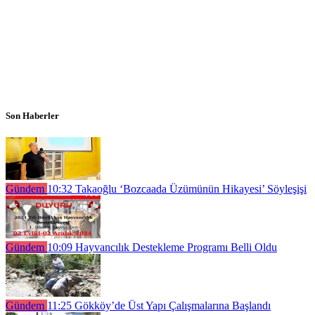
Son Haberler
Gündem
10:32
Takaoğlu ‘Bozcaada Üzümünün Hikayesi’ Söyleşişi
Gündem
10:09
Hayvancılık Destekleme Programı Belli Oldu
Gündem
11:25
Gökköy’de Üst Yapı Çalışmalarına Başlandı