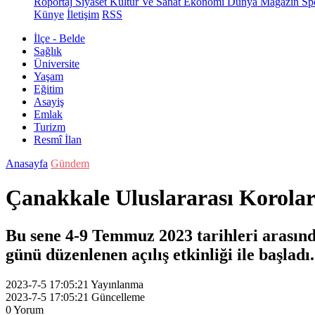
Röportaj
Siyaset
Kültür Ve Sanat
Ekonomi
Dünya
Magazin
Sp
Künye
İletişim
RSS
İlçe - Belde
Sağlık
Üniversite
Yaşam
Eğitim
Asayiş
Emlak
Turizm
Resmî İlan
Anasayfa
Gündem
Çanakkale Uluslararası Korolar 
Bu sene 4-9 Temmuz 2023 tarihleri arasınd
günü düzenlenen açılış etkinliği ile başladı.
2023-7-5 17:05:21
Yayınlanma
2023-7-5 17:05:21
Güncelleme
0
Yorum