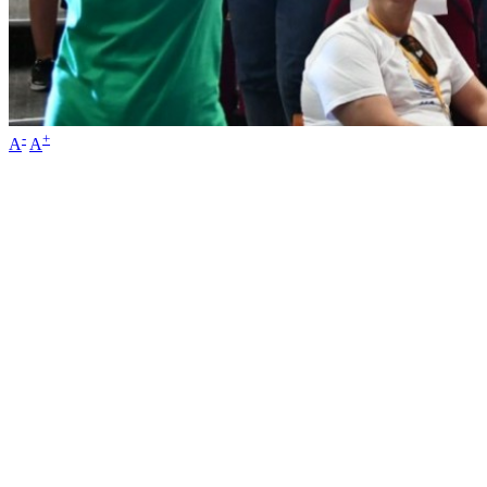
-
+
A
A