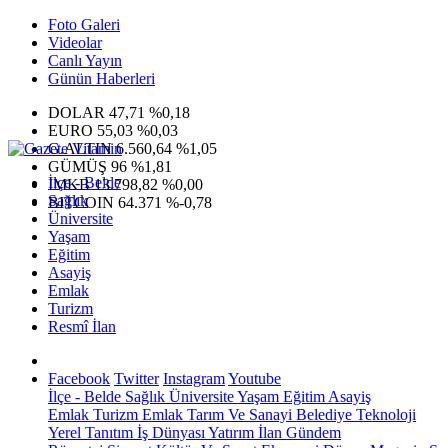
Foto Galeri
Videolar
Canlı Yayın
Günün Haberleri
DOLAR
47,71
%0,18
EURO
55,03
%0,03
G.ALTIN
6.560,64
%1,05
GÜMÜŞ
96
%1,81
İlçe - Belde
IMKB
13.798,82
%0,00
Sağlık
BITCOIN
64.371
%-0,78
Üniversite
Yaşam
Eğitim
Asayiş
Emlak
Turizm
Resmî İlan
Facebook
Twitter
Instagram
Youtube
İlçe - Belde
Sağlık
Üniversite
Yaşam
Eğitim
Asayiş
Emlak
Turizm
Emlak
Tarım Ve Sanayi
Belediye
Teknoloji
Yerel
Tanıtım
İş Dünyası
Yatırım
İlan
Gündem