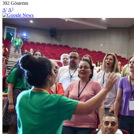
392
Gösterim
-
+
A
A