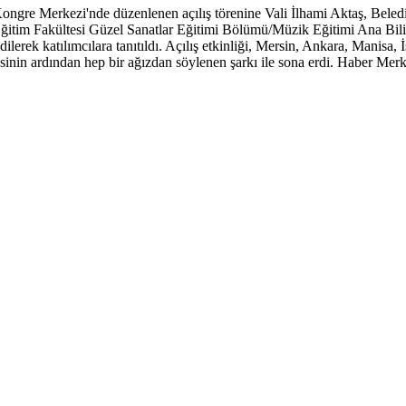
gre Merkezi'nde düzenlenen açılış törenine Vali İlhami Aktaş, Bel
tim Fakültesi Güzel Sanatlar Eğitimi Bölümü/Müzik Eğitimi Ana Bilim
ilerek katılımcılara tanıtıldı. Açılış etkinliği, Mersin, Ankara, Manisa,
sinin ardından hep bir ağızdan söylenen şarkı ile sona erdi. Haber Merk