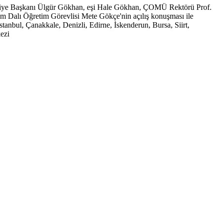
ediye Başkanı Ülgür Gökhan, eşi Hale Gökhan, ÇOMÜ Rektörü Prof.
 Dalı Öğretim Görevlisi Mete Gökçe'nin açılış konuşması ile
 İstanbul, Çanakkale, Denizli, Edirne, İskenderun, Bursa, Siirt,
ezi