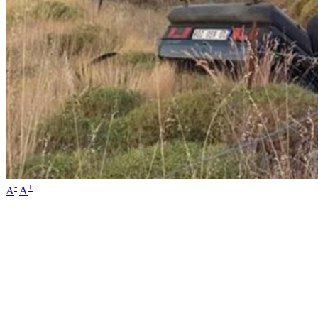
-
+
A
A