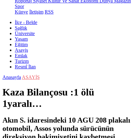
Röportaj
Siyaset
Kültür Ve Sanat
Ekonomi
Dünya
Magazin
Spor
Künye
İletişim
RSS
İlçe - Belde
Sağlık
Üniversite
Yaşam
Eğitim
Asayiş
Emlak
Turizm
Resmî İlan
Anasayfa
ASAYİŞ
Kaza Bilançosu :1 ölü
1yaralı…
Akın S. idaresindeki 10 AGU 208 plakalı
otomobil, Assos yolunda sürücünün
direksiyon hakimiyetini kaybetmesi