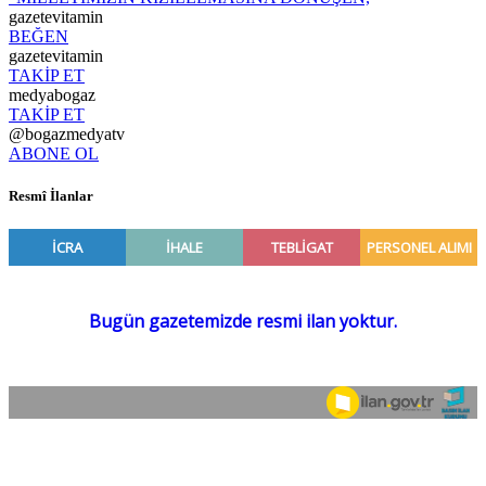
gazetevitamin
BEĞEN
gazetevitamin
TAKİP ET
medyabogaz
TAKİP ET
@bogazmedyatv
ABONE OL
Resmî İlanlar