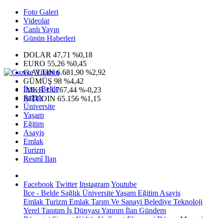
Foto Galeri
Videolar
Canlı Yayın
Günün Haberleri
DOLAR
47,71
%0,18
EURO
55,26
%0,45
G.ALTIN
6.681,90
%2,92
GÜMÜŞ
98
%4,42
İlçe - Belde
IMKB
13.767,44
%-0,23
Sağlık
BITCOIN
65.156
%1,15
Üniversite
Yaşam
Eğitim
Asayiş
Emlak
Turizm
Resmî İlan
Facebook
Twitter
Instagram
Youtube
İlçe - Belde
Sağlık
Üniversite
Yaşam
Eğitim
Asayiş
Emlak
Turizm
Emlak
Tarım Ve Sanayi
Belediye
Teknoloji
Yerel
Tanıtım
İş Dünyası
Yatırım
İlan
Gündem