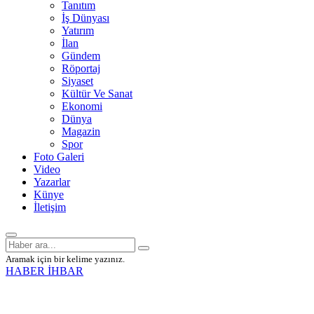
Tanıtım
İş Dünyası
Yatırım
İlan
Gündem
Röportaj
Siyaset
Kültür Ve Sanat
Ekonomi
Dünya
Magazin
Spor
Foto Galeri
Video
Yazarlar
Künye
İletişim
Aramak için bir kelime yazınız.
HABER İHBAR