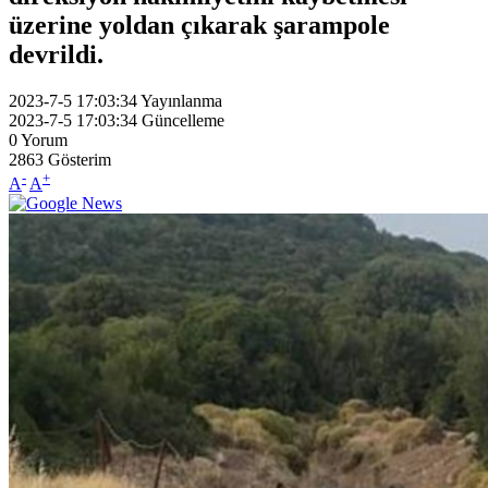
üzerine yoldan çıkarak şarampole
devrildi.
2023-7-5 17:03:34
Yayınlanma
2023-7-5 17:03:34
Güncelleme
0
Yorum
2863
Gösterim
-
+
A
A