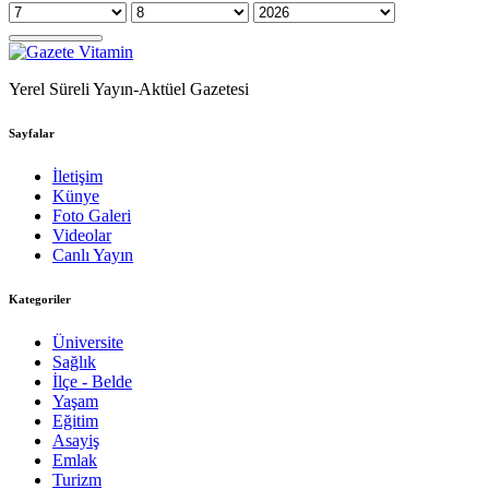
Yerel Süreli Yayın-Aktüel Gazetesi
Sayfalar
İletişim
Künye
Foto Galeri
Videolar
Canlı Yayın
Kategoriler
Üniversite
Sağlık
İlçe - Belde
Yaşam
Eğitim
Asayiş
Emlak
Turizm