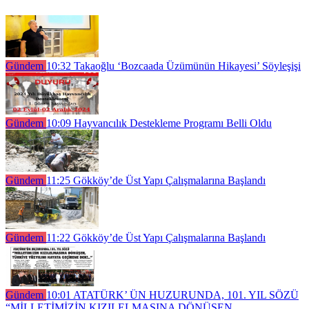
Gündem
10:32
Takaoğlu ‘Bozcaada Üzümünün Hikayesi’ Söyleşişi
Gündem
10:09
Hayvancılık Destekleme Programı Belli Oldu
Gündem
11:25
Gökköy’de Üst Yapı Çalışmalarına Başlandı
Gündem
11:22
Gökköy’de Üst Yapı Çalışmalarına Başlandı
Gündem
10:01
ATATÜRK’ ÜN HUZURUNDA, 101. YIL SÖZÜ
“MİLLETİMİZİN KIZILELMASINA DÖNÜŞEN,