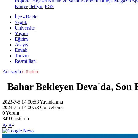
Röportaj
Siyaset
Kültür Ve Sanat
Ekonomi
Dünya
Magazin
Sp
Künye
İletişim
RSS
İlçe - Belde
Sağlık
Üniversite
Yaşam
Eğitim
Asayiş
Emlak
Turizm
Resmî İlan
Anasayfa
Gündem
Bahar Bekleyen Deva'da, Son B
2023-7-5 14:00:53
Yayınlanma
2023-7-5 14:00:53
Güncelleme
0
Yorum
349
Gösterim
-
+
A
A