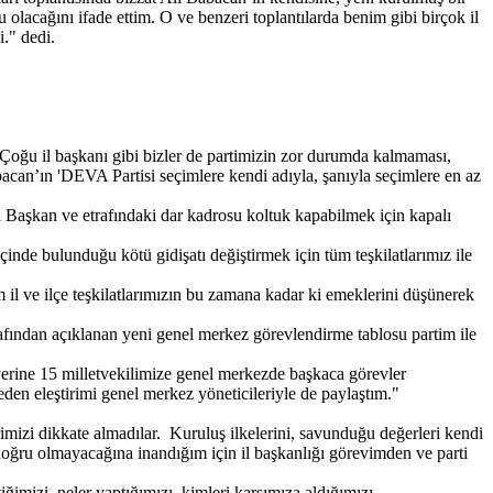
lacağını ifade ettim. O ve benzeri toplantılarda benim gibi birçok il
i." dedi.
 Çoğu il başkanı gibi bizler de partimizin zor durumda kalmaması,
an’ın 'DEVA Partisi seçimlere kendi adıyla, şanıyla seçimlere en az
l Başkan ve etrafındaki dar kadrosu koltuk kapabilmek için kapalı
çinde bulunduğu kötü gidişatı değiştirmek için tüm teşkilatlarımız ile
m il ve ilçe teşkilatlarımızın bu zamana kadar ki emeklerini düşünerek
ından açıklanan yeni genel merkez görevlendirme tablosu partim ile
yerine 15 milletvekilimize genel merkezde başkaca görevler
den eleştirimi genel merkez yöneticileriyle de paylaştım."
erimizi dikkate almadılar. Kuruluş ilkelerini, savunduğu değerleri kendi
ık doğru olmayacağına inandığım için il başkanlığı görevimden ve parti
iğimizi, neler yaptığımızı, kimleri karşımıza aldığımızı