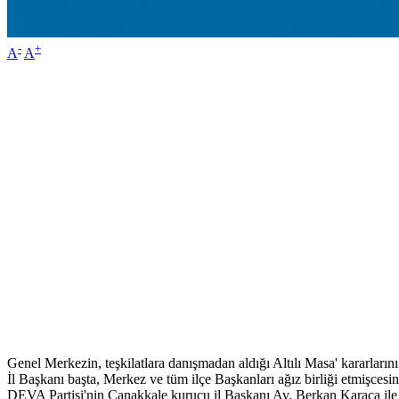
-
+
A
A
Genel Merkezin, teşkilatlara danışmadan aldığı Altılı Masa' kararların
İl Başkanı başta, Merkez ve tüm ilçe Başkanları ağız birliği etmişcesin
DEVA Partisi'nin Çanakkale kurucu il Başkanı Av. Berkan Karaca ile P