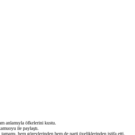
am anlamıyla öfkelerini kustu.
kamuoyu ile paylaştı.
amamı, hem görevlerinden hem de parti üyeliklerinden istifa etti.