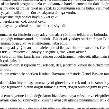
olsun kendi programımızla ve iddiamızla hareket etmemizin daha doğru o
üşünü dile getirdiler fakat ne yazık ki çoğunluğun sesine kulak verilmed
aşatan istifaları ile önceki akşama damga vurdu.
şcesine ettği sözler hayli dikkat çekti.
ğu gerekçeleri çok dikkat çekti.
 aday adayı olmalarını istediklerini söyledi.
rımızdan da isimlerin aday adayı olmaları yönünde telkinlerde bulundu.
adaylığı müracaatında bulunduk. Bizler aday adayı olurken Sayın Babac
enimiz boşa çıktı ve emeklerimiz heba edildi.
day adaylığını ana muhalefet partisi ile pazarlık konusu ettiler. Gene
0 ilde 25 milletvekili adayıyla seçime girme kararı aldılar.
asi kadronun tüm kararlarına rağmen çocuklarımızın geleceği, ülkemizin i
k çok çalıştık.
li ve dürüst kişilerin “düzelecek, değişecek” telkinleri ile birlikte tü
atandım.
ek için mücadele ederken Kurban Bayramı arifesinde Genel Başkan taraf
ızda küskün birçok başkanımıza yeni görevler vererek onları kazanmak 
 ilçe teşkilatları olarak doğru bulmadığımızı, doğru bulmadığımı beyan e
na etmek yerine kendi doğrularını bize dayatmaya çalıştılar ve eleştiril
bir aynısı olan bu zihniyetteki kişilerle aynı çatı altında bulunmamın art
ız değerler için daha güzel bir ülke hayallerimiz için nasıl mücadele ett