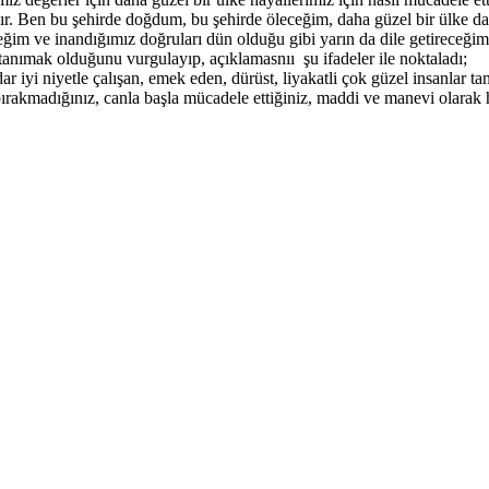
dır. Ben bu şehirde doğdum, bu şehirde öleceğim, daha güzel bir ülke da
ğim ve inandığımız doğruları dün olduğu gibi yarın da dile getireceğim
 tanımak olduğunu vurgulayıp, açıklamasnıı şu ifadeler ile noktaladı;
i niyetle çalışan, emek eden, dürüst, liyakatli çok güzel insanlar tan
 bırakmadığınız, canla başla mücadele ettiğiniz, maddi ve manevi olarak