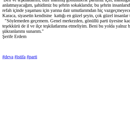
anlatmayacağım, şahidimiz bu şehrin sokaklarıdır, bu şehrin insanları
refah içinde yaşaması için yarına dair umutlarımdan hiç vazgeçmeyece
Karaca, siyasetin kendisine kattığı en güzel şeyin, çok güzel insanlar
"Söylemeden geçemem. Genel merkezden, gönüllü parti üyesine kadar iy
teşekkürü de il ve ilçe teşkilatlarıma etmeliyim. Beni bu yolda yalnız
şükranlarımı sunarım."
Şerife Erdem
#deva
#istifa
#parti