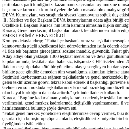
parti olarak parti kimliğimizi kazanmamız açısından oyumuz ne olursa 
başkanı ve kurucular kurulu üyeleri de 'altılı masada olmamalıyız' gör
DEVA Kurmayları, yas sıcağında siyaset kamuoyuna soğuk duş etkisi y
İl , Merkez ve ilçe Başkanı DEVA kurmaylarının adeta ağız birliği etmi
Özellikle İl Başkanı Karaca' nın istifa kararını almasına ilişkin sunud
Karaca, Genel merkezin, il başkanları olarak kendilerinden istifa edip,
EMEKLERİMİZ HEBA EDİLDİ
Konuyu detaylandırıp; "Hatta ilçe başkanlarımız ve teşkilat mensupla
kamuoyunda güçlü gözükmesi için görevlerimizden istifa ederek aday 
41 ilde tek başımıza gireceğimiz' sözüne inandık, güvendik. Fakat güv
Aday adayı olan yaklaşık 1300 teşkilat mensubu ve deva gönüllüsünün a
kapılar ardında, teşkilatlardan habersiz, istişaresiz CHP listelerinden 2
İktidarı eleştirip daha kötü bir yönetim anlayışı sergileyen bu dar siy
birlikte gece gündüz demeden tüm yaşadığımız sıkıntıları içimize atara
Seçimleri kaybetmemize rağmen teşkilatlarda ve genel merkezdeki liyakat
gelen teklif üzerine görevi tekrar kabul ederek il başkanlığı görevine 
Gelinen en son noktada teşkilatlarımızda moral bozukluğunu düzeltm
olan hayal kırıklığımı daha da arttırdı." şeklinde ifadeler kullandı.
Karaca, "Bugüne kadar alınan yanlış kararlar nedeniyle teşkilatlarım
verilmesini, genel merkez kadrolarında değişiklik yapılmamasını il ve
hatırlatmasında bulunup şöyle devam etti.
"Fakat genel merkez yöneticileri eleştirilerimize cevap vermek, bizi ik
çıkarları için buruşturup çöpe atanlarla, eleştirdikleri zihniyetin bire
üyeliğimden istifa ettim.
Ben ve teşkilatlarım, bize inanmış gönüllülerle partimiz için, inandığım