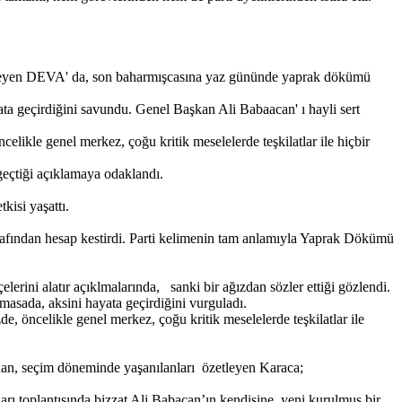
kleşmeyen DEVA' da, son baharmışcasına yaz gününde yaprak dökümü
ata geçirdiğini savundu. Genel Başkan Ali Babaacan' ı hayli sert
celikle genel merkez, çoğu kritik meselelerde teşkilatlar ile hiçbir
geçtiği açıklamaya odaklandı.
isi yaşattı.
rafından hesap kestirdi. Parti kelimenin tam anlamıyla Yaprak Dökümü
erini alatır açıklmalarında, sanki bir ağızdan sözler ettiği gözlendi.
ı masada, aksini hayata geçirdiğini vurguladı.
de, öncelikle genel merkez, çoğu kritik meselelerde teşkilatlar ile
ndan, seçim döneminde yaşanılanları özetleyen Karaca;
anları toplantısında bizzat Ali Babacan’ın kendisine, yeni kurulmuş bir