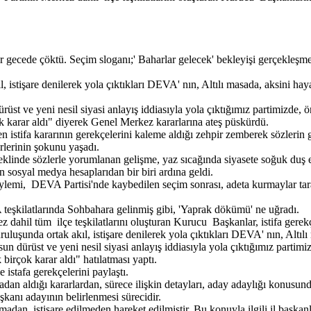
ı bir gecede çöktü. Seçim sloganı;' Baharlar gelecek' bekleyişi gerçe
 istişare denilerek yola çıktıkları DEVA' nın, Altılı masada, aksini hay
üst ve yeni nesil siyasi anlayış iddiasıyla yola çıktığımız partimizde, ön
ok karar aldı" diyerek Genel Merkez kararlarına ateş püskürdü.
istifa kararının gerekçelerini kaleme aldığı zehpir zemberek sözlerin 
rlerinin şokunu yaşadı.
de sözlerle yorumlanan gelişme, yaz sıcağında siyasete soğuk duş etk
 sosyal medya hesaplarıdan bir biri ardına geldi.
ylemi, DEVA Partisi'nde kaybedilen seçim sonrası, adeta kurmaylar ta
eşkilatlarında Sohbahara gelinmiş gibi, 'Yaprak dökümü' ne uğradı.
ahil tüm ilçe teşkilatlarını oluşturan Kurucu Başkanlar, istifa gerekçel
uruluşunda ortak akıl, istişare denilerek yola çıktıkları DEVA' nın, Altıl
n dürüst ve yeni nesil siyasi anlayış iddiasıyla yola çıktığımız partimiz
 birçok karar aldı" hatılatması yaptı.
istafa gerekçelerini paylaştı.
adan aldığı kararlardan, sürece ilişkin detayları, aday adaylığı konusu
kanı adayının belirlenmesi sürecidir.
ışılmadan, istişare edilmeden hareket edilmiştir. Bu konuyla ilgili il başk