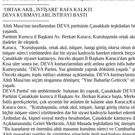
-------------------------------
'ORTAK AKIL, İSTİŞARE' RAFA KALKTI
DEVA KURMAYLARI, İSTİFAYI BASTI
-------------------------------
Altılı Masa'nın taraflarından DEVA partisinin Çanakkale teşkilatlar
yaşandı.
Partinin Kurucu il Başkanı Av. Brekan Karaca; Kuruluşunda ortak akıl,
ifadeler ile eleştirdi.
Karaca, "Kuruluşunda, ortak akıl, istişare, hangi görüş olursa olsun dür
istişare süreci yürütmeden dar bir siyasi kadroyla hareket ederek birç
Çanakkale siyaset kamuoyu, önceki akşam İl Başkanı Karaca'dan gelen 
Kısa süre sonra ise, DEVA kumaylarından ardı ardına gelen istfa habe
Kamoyunda; "DEVA Partisi, Yaz gününde yaprak dökümü yaşadı." şeklin
Önceki akşam, toplu istifayı aratmaz açıklamalar, DEVA kurmaylarının
Altılı Masa'nın seçim sloganına dönüşen; "Yine Baharlar Gelecek" sö
yaşadı.
DEVA Partisi' nin ambleminde bulunan iki yaprak, Çanakkale DEVA t
Partinin Çanakkale kurucu il Başkanı Av. Berkan Karaca başta, Merkez d
İstifa gerekçelerini, çok ayrıntılı bir anlatım ile kalame alan Karaca;K
Karaca önce, "Kuruluşunda, ortak akıl, istişare, hangi görüş olursa olsu
hiçbir istişare süreci yürütmeden dar bir siyasi kadroyla hareket ederek
Ardından da, kişisel sosyal medya hesabından, Çanakkale kamuoyu ile 
Açıklamasında; Genel Merkezin, Altılı Masada teşkilatlara hiç danışm
"Bu kararların en önemlisi altılı masanın kurulma süreci ve Cumhurbaş
Altılı masadaki partiler ile yürütülen süreçlerle ilgili teşkilatlara dan