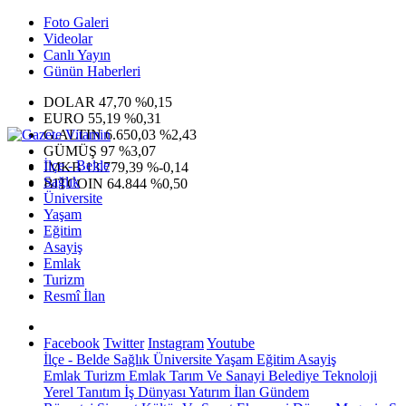
Foto Galeri
Videolar
Canlı Yayın
Günün Haberleri
DOLAR
47,70
%0,15
EURO
55,19
%0,31
G.ALTIN
6.650,03
%2,43
GÜMÜŞ
97
%3,07
İlçe - Belde
IMKB
13.779,39
%-0,14
Sağlık
BITCOIN
64.844
%0,50
Üniversite
Yaşam
Eğitim
Asayiş
Emlak
Turizm
Resmî İlan
Facebook
Twitter
Instagram
Youtube
İlçe - Belde
Sağlık
Üniversite
Yaşam
Eğitim
Asayiş
Emlak
Turizm
Emlak
Tarım Ve Sanayi
Belediye
Teknoloji
Yerel
Tanıtım
İş Dünyası
Yatırım
İlan
Gündem