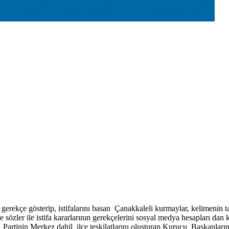
ı gerekçe gösterip, istifalarını basan Çanakkaleli kurmaylar, kelimenin t
e sözler ile istifa kararlarının gerekçelerini sosyal medya hesapları dan 
artinin Merkez dahil ilçe teşkilatlarını oluşturan Kurucu Başkanların t