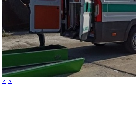
-
+
A
A