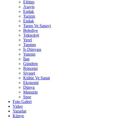
Eğitim
Asayiş
Emlak
Turizm
Emlak
Tarım Ve Sanayi
Belediye
Teknoloji
Yerel
Tanıtım
İş Dünyası
Yatırım
İlan
Gündem
Röportaj
Siyaset
Kültür Ve Sanat
Ekonomi
Dünya
Magazin
Spor
Foto Galeri
Video
Yazarlar
Künye