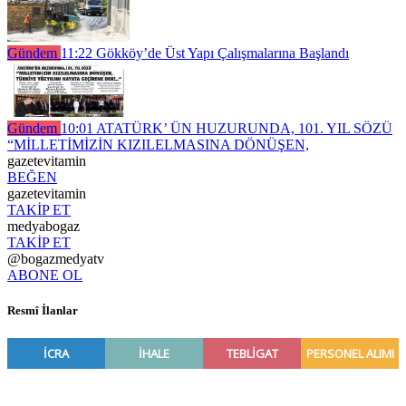
Gündem
11:22
Gökköy’de Üst Yapı Çalışmalarına Başlandı
Gündem
10:01
ATATÜRK’ ÜN HUZURUNDA, 101. YIL SÖZÜ
“MİLLETİMİZİN KIZILELMASINA DÖNÜŞEN,
gazetevitamin
BEĞEN
gazetevitamin
TAKİP ET
medyabogaz
TAKİP ET
@bogazmedyatv
ABONE OL
Resmî İlanlar