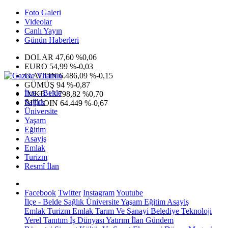
Foto Galeri
Videolar
Canlı Yayın
Günün Haberleri
DOLAR
47,60
%0,06
EURO
54,99
%-0,03
G.ALTIN
6.486,09
%-0,15
GÜMÜŞ
94
%-0,87
İlçe - Belde
IMKB
13.798,82
%0,70
Sağlık
BITCOIN
64.449
%-0,67
Üniversite
Yaşam
Eğitim
Asayiş
Emlak
Turizm
Resmî İlan
Facebook
Twitter
Instagram
Youtube
İlçe - Belde
Sağlık
Üniversite
Yaşam
Eğitim
Asayiş
Emlak
Turizm
Emlak
Tarım Ve Sanayi
Belediye
Teknoloji
Yerel
Tanıtım
İş Dünyası
Yatırım
İlan
Gündem