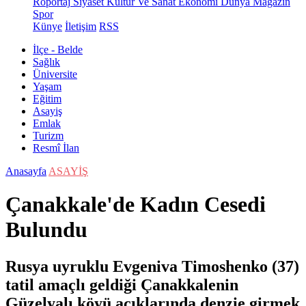
Röportaj
Siyaset
Kültür Ve Sanat
Ekonomi
Dünya
Magazin
Spor
Künye
İletişim
RSS
İlçe - Belde
Sağlık
Üniversite
Yaşam
Eğitim
Asayiş
Emlak
Turizm
Resmî İlan
Anasayfa
ASAYİŞ
Çanakkale'de Kadın Cesedi
Bulundu
Rusya uyruklu Evgeniva Timoshenko (37)
tatil amaçlı geldiği Çanakkalenin
Güzelyalı köyü açıklarında denzie girmek