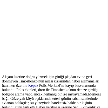
Akşam üzerine doğru yüzmek için gittiği plajdan evine geri
dönmeyen Timoshenko'nun ailesi kızlarından haber alamamaları
üzerinerı üzerine
Kepez
Polis Merkezi'ne kayıp başvurusunda
bulundu. Polis ekipleri, dron ile Timoshenko'nun denize girdiği
bölgede arama yaptı ancak herhangi bir ize rastlayamadı.Merkeze
bağlı Güzelyalı köyü açıklarında ertesi günün sabah saatlerinde
avlanan balıkçılar, su yüzeyinde hareketsiz halde bir kişinin
bulunduğunu fark etti.Haber verilmesi üzerine Sahil Güvenlik ve