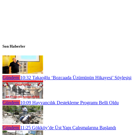
Son Haberler
Gündem
10:32
Takaoğlu ‘Bozcaada Üzümünün Hikayesi’ Söyleşişi
Gündem
10:09
Hayvancılık Destekleme Programı Belli Oldu
Gündem
11:25
Gökköy’de Üst Yapı Çalışmalarına Başlandı