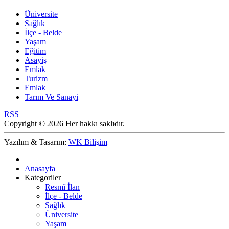
Üniversite
Sağlık
İlçe - Belde
Yaşam
Eğitim
Asayiş
Emlak
Turizm
Emlak
Tarım Ve Sanayi
RSS
Copyright © 2026 Her hakkı saklıdır.
Yazılım & Tasarım:
WK Bilişim
Anasayfa
Kategoriler
Resmî İlan
İlçe - Belde
Sağlık
Üniversite
Yaşam