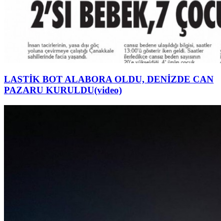
LASTİK BOT ALABORA OLDU, DENİZDE CAN
PAZARU KURULDU(video)