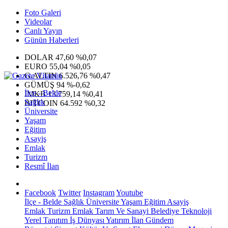
Foto Galeri
Videolar
Canlı Yayın
Günün Haberleri
DOLAR
47,60
%0,07
EURO
55,04
%0,05
G.ALTIN
6.526,76
%0,47
GÜMÜŞ
94
%-0,62
İlçe - Belde
IMKB
13.759,14
%0,41
Sağlık
BITCOIN
64.592
%0,32
Üniversite
Yaşam
Eğitim
Asayiş
Emlak
Turizm
Resmî İlan
Facebook
Twitter
Instagram
Youtube
İlçe - Belde
Sağlık
Üniversite
Yaşam
Eğitim
Asayiş
Emlak
Turizm
Emlak
Tarım Ve Sanayi
Belediye
Teknoloji
Yerel
Tanıtım
İş Dünyası
Yatırım
İlan
Gündem