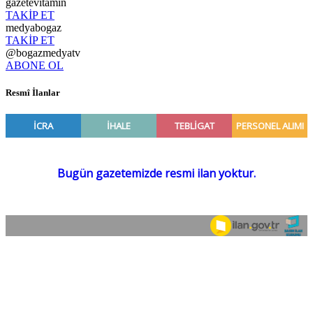
gazetevitamin
TAKİP ET
medyabogaz
TAKİP ET
@bogazmedyatv
ABONE OL
Resmî İlanlar