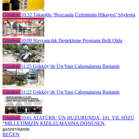
Gündem
10:32
Takaoğlu ‘Bozcaada Üzümünün Hikayesi’ Söyleşişi
Gündem
10:09
Hayvancılık Destekleme Programı Belli Oldu
Gündem
11:25
Gökköy’de Üst Yapı Çalışmalarına Başlandı
Gündem
11:22
Gökköy’de Üst Yapı Çalışmalarına Başlandı
Gündem
10:01
ATATÜRK’ ÜN HUZURUNDA, 101. YIL SÖZÜ
“MİLLETİMİZİN KIZILELMASINA DÖNÜŞEN,
gazetevitamin
BEĞEN