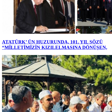
ATATÜRK’ ÜN HUZURUNDA, 101. YIL SÖZÜ
“MİLLETİMİZİN KIZILELMASINA DÖNÜŞEN,