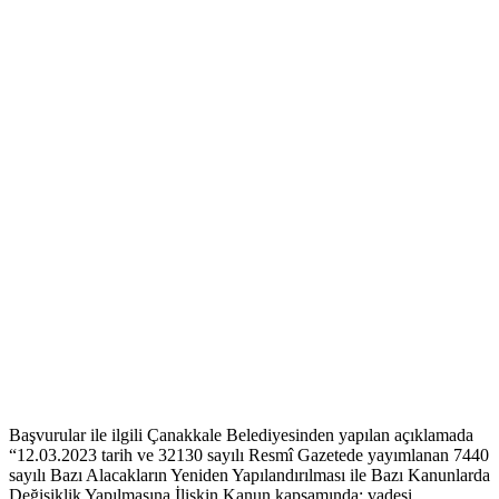
Başvurular ile ilgili Çanakkale Belediyesinden yapılan açıklamada
“12.03.2023 tarih ve 32130 sayılı Resmî Gazetede yayımlanan 7440
sayılı Bazı Alacakların Yeniden Yapılandırılması ile Bazı Kanunlarda
Değişiklik Yapılmasına İlişkin Kanun kapsamında; vadesi