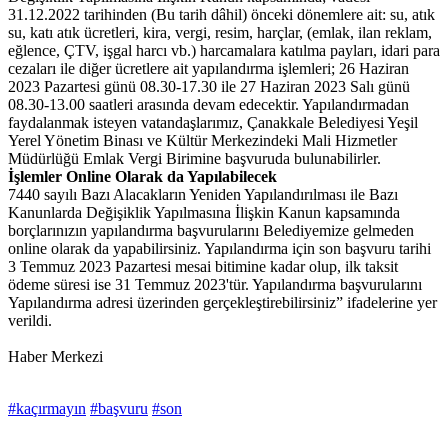
31.12.2022 tarihinden (Bu tarih dâhil) önceki dönemlere ait: su, atık
su, katı atık ücretleri, kira, vergi, resim, harçlar, (emlak, ilan reklam,
eğlence, ÇTV, işgal harcı vb.) harcamalara katılma payları, idari para
cezaları ile diğer ücretlere ait yapılandırma işlemleri; 26 Haziran
2023 Pazartesi günü 08.30-17.30 ile 27 Haziran 2023 Salı günü
08.30-13.00 saatleri arasında devam edecektir. Yapılandırmadan
faydalanmak isteyen vatandaşlarımız, Çanakkale Belediyesi Yeşil
Yerel Yönetim Binası ve Kültür Merkezindeki Mali Hizmetler
Müdürlüğü Emlak Vergi Birimine başvuruda bulunabilirler.
İşlemler Online Olarak da Yapılabilecek
7440 sayılı Bazı Alacakların Yeniden Yapılandırılması ile Bazı
Kanunlarda Değişiklik Yapılmasına İlişkin Kanun kapsamında
borçlarınızın yapılandırma başvurularını Belediyemize gelmeden
online olarak da yapabilirsiniz. Yapılandırma için son başvuru tarihi
3 Temmuz 2023 Pazartesi mesai bitimine kadar olup, ilk taksit
ödeme süresi ise 31 Temmuz 2023'tür. Yapılandırma başvurularını
Yapılandırma adresi üzerinden gerçekleştirebilirsiniz” ifadelerine yer
verildi.
Haber Merkezi
#kaçırmayın
#başvuru
#son