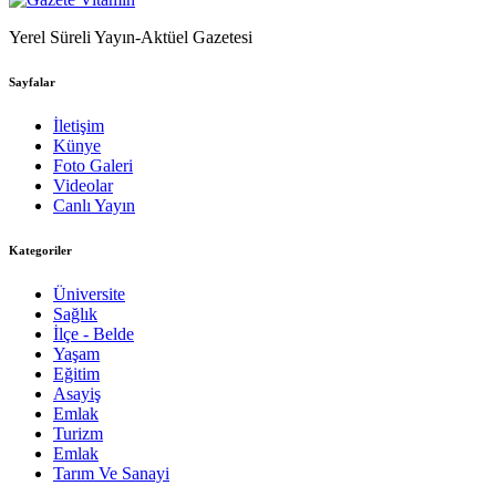
Yerel Süreli Yayın-Aktüel Gazetesi
Sayfalar
İletişim
Künye
Foto Galeri
Videolar
Canlı Yayın
Kategoriler
Üniversite
Sağlık
İlçe - Belde
Yaşam
Eğitim
Asayiş
Emlak
Turizm
Emlak
Tarım Ve Sanayi