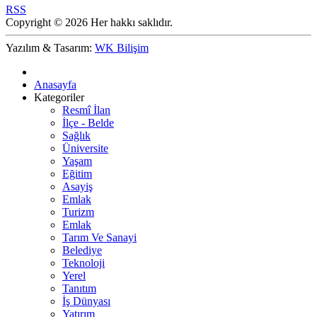
RSS
Copyright © 2026 Her hakkı saklıdır.
Yazılım & Tasarım:
WK Bilişim
Anasayfa
Kategoriler
Resmî İlan
İlçe - Belde
Sağlık
Üniversite
Yaşam
Eğitim
Asayiş
Emlak
Turizm
Emlak
Tarım Ve Sanayi
Belediye
Teknoloji
Yerel
Tanıtım
İş Dünyası
Yatırım