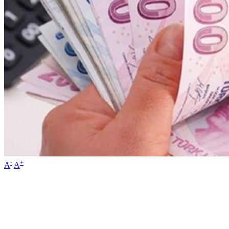
-
+
A
A