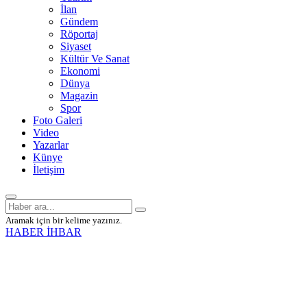
İlan
Gündem
Röportaj
Siyaset
Kültür Ve Sanat
Ekonomi
Dünya
Magazin
Spor
Foto Galeri
Video
Yazarlar
Künye
İletişim
Aramak için bir kelime yazınız.
HABER İHBAR