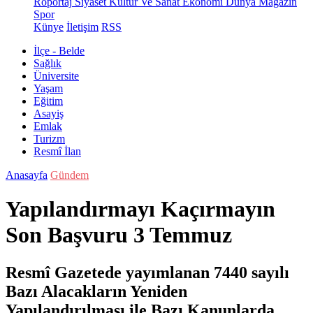
Röportaj
Siyaset
Kültür Ve Sanat
Ekonomi
Dünya
Magazin
Spor
Künye
İletişim
RSS
İlçe - Belde
Sağlık
Üniversite
Yaşam
Eğitim
Asayiş
Emlak
Turizm
Resmî İlan
Anasayfa
Gündem
Yapılandırmayı Kaçırmayın
Son Başvuru 3 Temmuz
Resmî Gazetede yayımlanan 7440 sayılı
Bazı Alacakların Yeniden
Yapılandırılması ile Bazı Kanunlarda