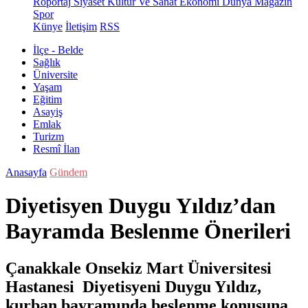
Röportaj
Siyaset
Kültür Ve Sanat
Ekonomi
Dünya
Magazin
Spor
Künye
İletişim
RSS
İlçe - Belde
Sağlık
Üniversite
Yaşam
Eğitim
Asayiş
Emlak
Turizm
Resmî İlan
Anasayfa
Gündem
Diyetisyen Duygu Yıldız’dan
Bayramda Beslenme Önerileri
Çanakkale Onsekiz Mart Üniversitesi
Hastanesi Diyetisyeni Duygu Yıldız,
kurban bayramında beslenme konusuna