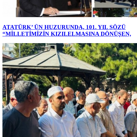
ATATÜRK’ ÜN HUZURUNDA, 101. YIL SÖZÜ
“MİLLETİMİZİN KIZILELMASINA DÖNÜŞEN,