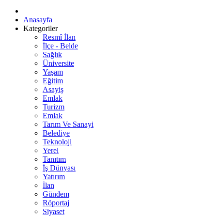
Anasayfa
Kategoriler
Resmî İlan
İlçe - Belde
Sağlık
Üniversite
Yaşam
Eğitim
Asayiş
Emlak
Turizm
Emlak
Tarım Ve Sanayi
Belediye
Teknoloji
Yerel
Tanıtım
İş Dünyası
Yatırım
İlan
Gündem
Röportaj
Siyaset