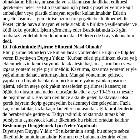
olmaktadır. Etin taşınmasında ve saklanmasında dikkat edilmesi
gerekenler neler ise Etin taşınması için plastik poşetler yerine kağıt
ambalajlar veya plastik olmayan tepsiler kullanılmalıdır. Etlerin
poşette taşınması gerekir ise uzun süre poşette bekletilmemelidir.
Poşet içinde hava almayan etlerde sıcaklıkla birlikte yeşillenmeler ve
kötü koku görülür. İşlem görmemiş etler Buzdolabında 2-3 gün
muhafaza edilebilirken dondurucuda -18 derecede 6 ay saklanabilir”
dedi.
Et Tüketiminde Pişirme Yöntemi Nasıl Olmalı?
Etin pişirme teknikleri ve kullanılacak yöntemler ile ilgili de bilgiler
veren Diyetisyen Duygu Yıldız “Kurban etleri pişirilirken ekstra yağ
eklenmeksizin kendi suyunda kısık ateşte haşlama , fırınlama veya
ızgara yöntemleriyle pişirilmelidir. Kavurma, kızartma yöntemleriyle
yağ alımını dahada arttırmayalım. Mangal yöntemine gelirsek
yapılan en büyük hatalardan biri kömüre yakın yapılan pişirme
işlemi, etlerin ateşe çok yakın mesafeden pişirilmesi kanserojen
öğülerin oluşumuna neden olacağında etler ateşe 10-15 cm mesafe
ile pişirilmelidir. Bayram denilince akla ilk gelen baklavalar olsa
gerek bayram deyip geçmeyelim beslenmeyi dengeleyelim. Fazla
kaçırılan tatlılar, fazla kaçırılan etler sonrasında sağlık problemlerini
de beraberinde getiriyor. Tatlıyı tadımlık miktarında tutarak bir
porsiyonu aşmayacak kadar tüketmek bu riskleri ortadan kaldırır.
Beslenmeyi Dengelemek İçin Neler Yapılmalı
Diyetisyen Duygu Yıldız “Et tüketiminin arttığı bu süreçte sebze
tüketimide unutulmamalıdır. Kırmızı ette bulunan demirin vücut