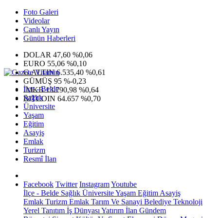
Foto Galeri
Videolar
Canlı Yayın
Günün Haberleri
DOLAR
47,60
%0,06
EURO
55,06
%0,10
G.ALTIN
6.535,40
%0,61
GÜMÜŞ
95
%-0,23
İlçe - Belde
IMKB
13.790,98
%0,64
Sağlık
BITCOIN
64.657
%0,70
Üniversite
Yaşam
Eğitim
Asayiş
Emlak
Turizm
Resmî İlan
Facebook
Twitter
Instagram
Youtube
İlçe - Belde
Sağlık
Üniversite
Yaşam
Eğitim
Asayiş
Emlak
Turizm
Emlak
Tarım Ve Sanayi
Belediye
Teknoloji
Yerel
Tanıtım
İş Dünyası
Yatırım
İlan
Gündem