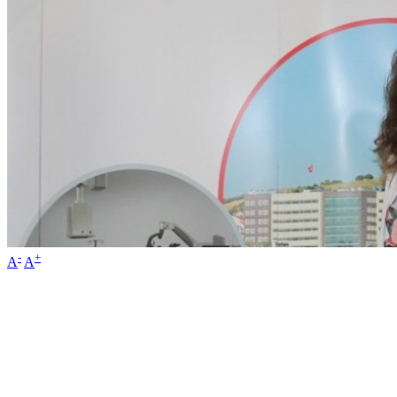
-
+
A
A