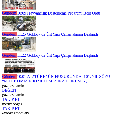
Gündem
10:09
Hayvancılık Destekleme Programı Belli Oldu
Gündem
11:25
Gökköy’de Üst Yapı Çalışmalarına Başlandı
Gündem
11:22
Gökköy’de Üst Yapı Çalışmalarına Başlandı
Gündem
10:01
ATATÜRK’ ÜN HUZURUNDA, 101. YIL SÖZÜ
“MİLLETİMİZİN KIZILELMASINA DÖNÜŞEN,
gazetevitamin
BEĞEN
gazetevitamin
TAKİP ET
medyabogaz
TAKİP ET
@bogazmedyatv