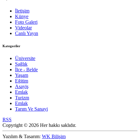
İletişim
Künye
Foto Galeri
Videolar
Canlı Yayın
Kategoriler
Üniversite
Sağlık
İlçe - Belde
Yaşam
Eğitim
Asayiş
Emlak
Turizm
Emlak
Tarım Ve Sanayi
RSS
Copyright © 2026 Her hakkı saklıdır.
Yazılım & Tasarım:
WK Bilişim