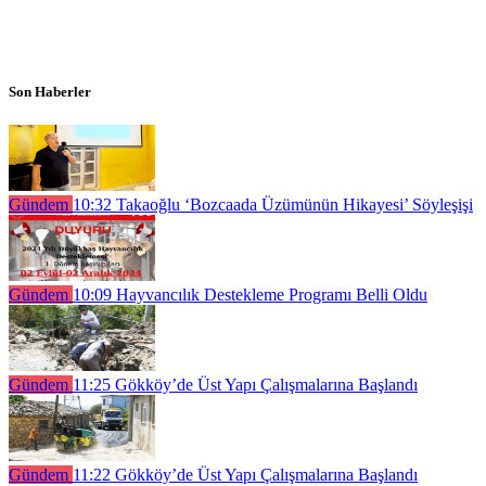
Son Haberler
Gündem
10:32
Takaoğlu ‘Bozcaada Üzümünün Hikayesi’ Söyleşişi
Gündem
10:09
Hayvancılık Destekleme Programı Belli Oldu
Gündem
11:25
Gökköy’de Üst Yapı Çalışmalarına Başlandı
Gündem
11:22
Gökköy’de Üst Yapı Çalışmalarına Başlandı