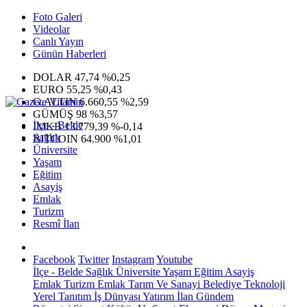
Foto Galeri
Videolar
Canlı Yayın
Günün Haberleri
DOLAR
47,74
%0,25
EURO
55,25
%0,43
G.ALTIN
6.660,55
%2,59
GÜMÜŞ
98
%3,57
İlçe - Belde
IMKB
13.779,39
%-0,14
Sağlık
BITCOIN
64.900
%1,01
Üniversite
Yaşam
Eğitim
Asayiş
Emlak
Turizm
Resmî İlan
Facebook
Twitter
Instagram
Youtube
İlçe - Belde
Sağlık
Üniversite
Yaşam
Eğitim
Asayiş
Emlak
Turizm
Emlak
Tarım Ve Sanayi
Belediye
Teknoloji
Yerel
Tanıtım
İş Dünyası
Yatırım
İlan
Gündem