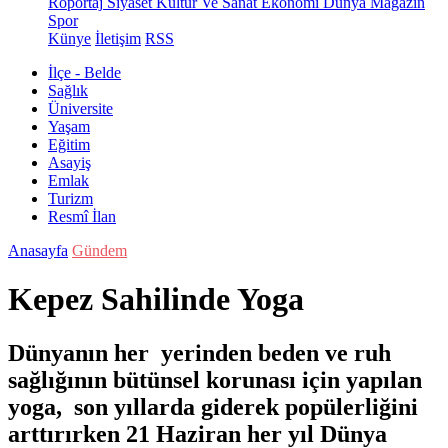
Röportaj
Siyaset
Kültür Ve Sanat
Ekonomi
Dünya
Magazin
Spor
Künye
İletişim
RSS
İlçe - Belde
Sağlık
Üniversite
Yaşam
Eğitim
Asayiş
Emlak
Turizm
Resmî İlan
Anasayfa
Gündem
Kepez Sahilinde Yoga
Dünyanın her yerinden beden ve ruh
sağlığının bütünsel korunası için yapılan
yoga, son yıllarda giderek popülerliğini
arttırırken 21 Haziran her yıl Dünya