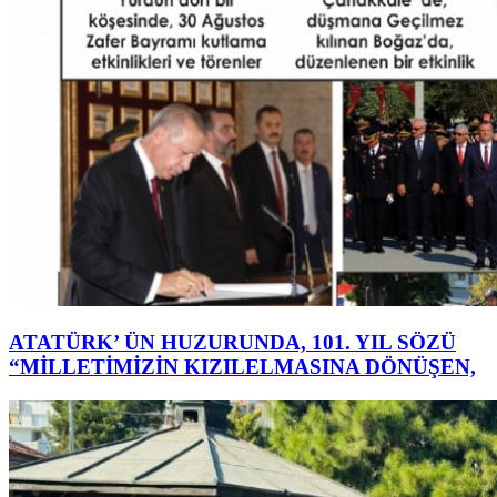
ATATÜRK’ ÜN HUZURUNDA, 101. YIL SÖZÜ
“MİLLETİMİZİN KIZILELMASINA DÖNÜŞEN,