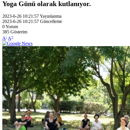
Yoga Günü olarak kutlanıyor.
2023-6-26 10:21:57
Yayınlanma
2023-6-26 10:21:57
Güncelleme
0
Yorum
385
Gösterim
-
+
A
A