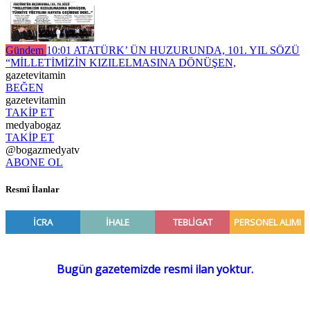
Gündem
10:01
ATATÜRK’ ÜN HUZURUNDA, 101. YIL SÖZÜ
“MİLLETİMİZİN KIZILELMASINA DÖNÜŞEN,
gazetevitamin
BEĞEN
gazetevitamin
TAKİP ET
medyabogaz
TAKİP ET
@bogazmedyatv
ABONE OL
Resmî İlanlar