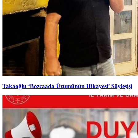
Takaoğlu ‘Bozcaada Üzümünün Hikayesi’ Söyleşişi