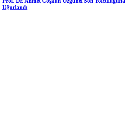
Prof. Dr. Ahmet Coşkun Özgünel Son Yolculuğuna
Uğurlandı