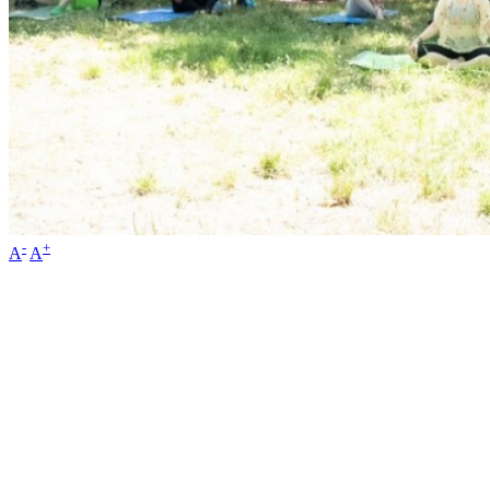
-
+
A
A