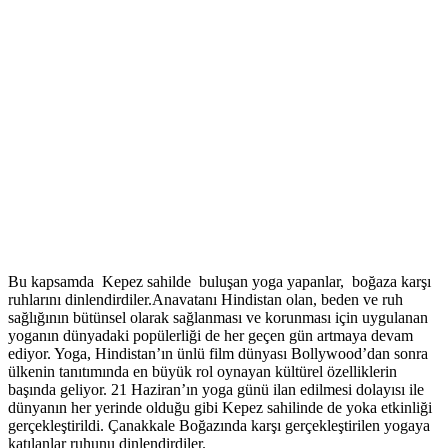
Bu kapsamda Kepez sahilde buluşan yoga yapanlar, boğaza karşı
ruhlarını dinlendirdiler.Anavatanı Hindistan olan, beden ve ruh
sağlığının bütünsel olarak sağlanması ve korunması için uygulanan
yoganın dünyadaki popülerliği de her geçen gün artmaya devam
ediyor. Yoga, Hindistan’ın ünlü film dünyası Bollywood’dan sonra
ülkenin tanıtımında en büyük rol oynayan kültürel özelliklerin
başında geliyor. 21 Haziran’ın yoga günü ilan edilmesi dolayısı ile
dünyanın her yerinde olduğu gibi Kepez sahilinde de yoka etkinliği
gerçekleştirildi. Çanakkale Boğazında karşı gerçekleştirilen yogaya
katılanlar ruhunu dinlendirdiler.