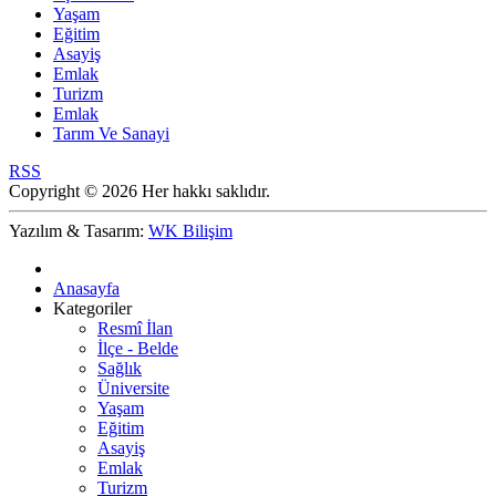
Yaşam
Eğitim
Asayiş
Emlak
Turizm
Emlak
Tarım Ve Sanayi
RSS
Copyright © 2026 Her hakkı saklıdır.
Yazılım & Tasarım:
WK Bilişim
Anasayfa
Kategoriler
Resmî İlan
İlçe - Belde
Sağlık
Üniversite
Yaşam
Eğitim
Asayiş
Emlak
Turizm