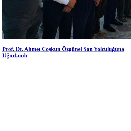
Prof. Dr. Ahmet Coşkun Özgünel Son Yolculuğuna
Uğurlandı