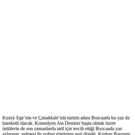
Kuzey Ege’nin ve Çanakkale’nin turizm adası Bozcaada bu yaz da
hareketli olacak. Komedyen Ata Demirer başta olmak üzere
ünlülerin de son zamanlarda tatil için tercih ettiği Bozcaada yaz
aylarının gelmesi ile yoğun günlerine geri döndü. Kurban Bayramı