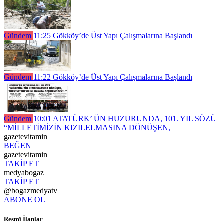
Gündem
11:25
Gökköy’de Üst Yapı Çalışmalarına Başlandı
Gündem
11:22
Gökköy’de Üst Yapı Çalışmalarına Başlandı
Gündem
10:01
ATATÜRK’ ÜN HUZURUNDA, 101. YIL SÖZÜ
“MİLLETİMİZİN KIZILELMASINA DÖNÜŞEN,
gazetevitamin
BEĞEN
gazetevitamin
TAKİP ET
medyabogaz
TAKİP ET
@bogazmedyatv
ABONE OL
Resmî İlanlar