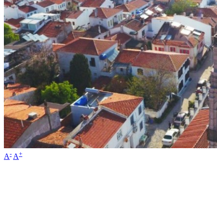
-
+
A
A