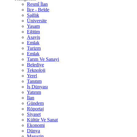
Resmî İlan
İlçe - Belde
Sağlık
Üniversite
Yaşam
Eğitim
Asayiş
Emlak
Turizm
Emlak
Tarım Ve Sanayi
Belediye
Teknoloji
Yerel
Tanıtım
İş Dünyası
Yatırım
İlan
Gündem
Röportaj
Siyaset
Kültür Ve Sanat
Ekonomi
Dünya
Magazin