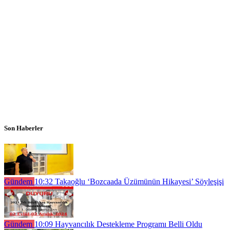
Son Haberler
Gündem
10:32
Takaoğlu ‘Bozcaada Üzümünün Hikayesi’ Söyleşişi
Gündem
10:09
Hayvancılık Destekleme Programı Belli Oldu