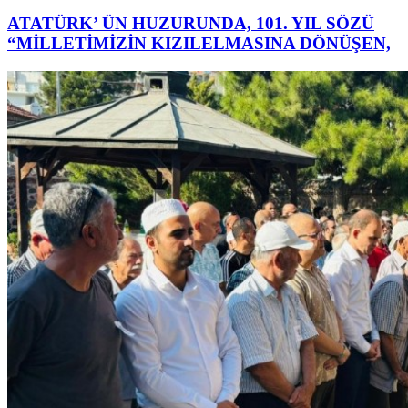
ATATÜRK’ ÜN HUZURUNDA, 101. YIL SÖZÜ
“MİLLETİMİZİN KIZILELMASINA DÖNÜŞEN,