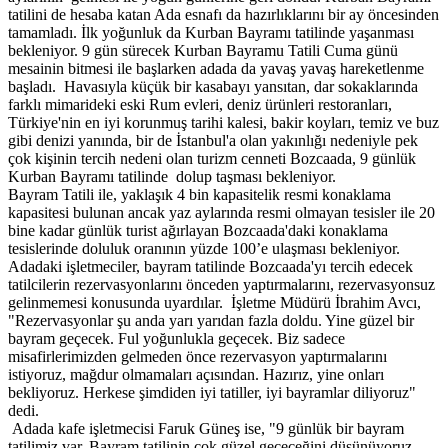
tatilini de hesaba katan Ada esnafı da hazırlıklarını bir ay öncesinden
tamamladı. İlk yoğunluk da Kurban Bayramı tatilinde yaşanması
bekleniyor. 9 gün sürecek Kurban Bayramu Tatili Cuma günü
mesainin bitmesi ile başlarken adada da yavaş yavaş hareketlenme
başladı. Havasıyla küçük bir kasabayı yansıtan, dar sokaklarında
farklı mimarideki eski Rum evleri, deniz ürünleri restoranları,
Türkiye'nin en iyi korunmuş tarihi kalesi, bakir koyları, temiz ve buz
gibi denizi yanında, bir de İstanbul'a olan yakınlığı nedeniyle pek
çok kişinin tercih nedeni olan turizm cenneti Bozcaada, 9 günlük
Kurban Bayramı tatilinde dolup taşması bekleniyor.
Bayram Tatili ile, yaklaşık 4 bin kapasitelik resmi konaklama
kapasitesi bulunan ancak yaz aylarında resmi olmayan tesisler ile 20
bine kadar günlük turist ağırlayan Bozcaada'daki konaklama
tesislerinde doluluk oranının yüzde 100’e ulaşması bekleniyor.
Adadaki işletmeciler, bayram tatilinde Bozcaada'yı tercih edecek
tatilcilerin rezervasyonlarını önceden yaptırmalarını, rezervasyonsuz
gelinmemesi konusunda uyardılar. İşletme Müdürü İbrahim Avcı,
"Rezervasyonlar şu anda yarı yarıdan fazla doldu. Yine güzel bir
bayram geçecek. Ful yoğunlukla geçecek. Biz sadece
misafirlerimizden gelmeden önce rezervasyon yaptırmalarını
istiyoruz, mağdur olmamaları açısından. Hazırız, yine onları
bekliyoruz. Herkese şimdiden iyi tatiller, iyi bayramlar diliyoruz"
dedi.
Adada kafe işletmecisi Faruk Güneş ise, "9 günlük bir bayram
tatilimiz var. Bayram tatilinin çok güzel geçeceğini düşünüyoruz.