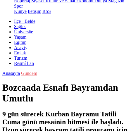
Röportaj
Siyaset
Kültür Ve Sanat
Ekonomi
Dünya
Magazin
Spor
Künye
İletişim
RSS
İlçe - Belde
Sağlık
Üniversite
Yaşam
Eğitim
Asayiş
Emlak
Turizm
Resmî İlan
Anasayfa
Gündem
Bozcaada Esnafı Bayramdan
Umutlu
9 gün sürecek Kurban Bayramu Tatili
Cuma günü mesainin bitmesi ile başladı.
Uzun sürecek bayram tatili programı için