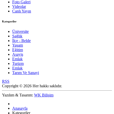
Foto Galeri
Videolar
Canlı Yayın
Kategoriler
Üniversite
Sağlık
İlçe - Belde
Yaşam
Eğitim
Asayiş
Emlak
Turizm
Emlak
Tarım Ve Sanayi
RSS
Copyright © 2026 Her hakkı saklıdır.
Yazılım & Tasarım:
WK Bilişim
Anasayfa
Kategoriler