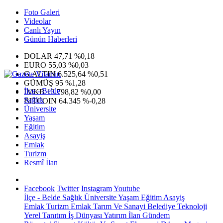
Foto Galeri
Videolar
Canlı Yayın
Günün Haberleri
DOLAR
47,71
%0,18
EURO
55,03
%0,03
G.ALTIN
6.525,64
%0,51
GÜMÜŞ
95
%1,28
İlçe - Belde
IMKB
13.798,82
%0,00
Sağlık
BITCOIN
64.345
%-0,28
Üniversite
Yaşam
Eğitim
Asayiş
Emlak
Turizm
Resmî İlan
Facebook
Twitter
Instagram
Youtube
İlçe - Belde
Sağlık
Üniversite
Yaşam
Eğitim
Asayiş
Emlak
Turizm
Emlak
Tarım Ve Sanayi
Belediye
Teknoloji
Yerel
Tanıtım
İş Dünyası
Yatırım
İlan
Gündem