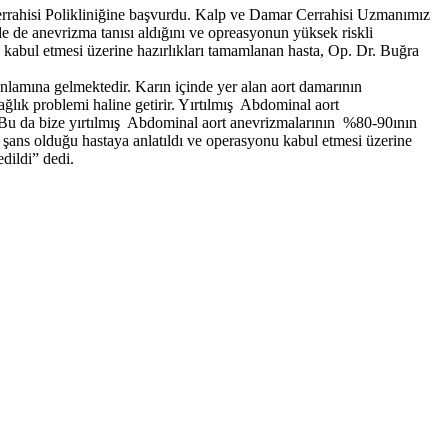
rrahisi Polikliniğine başvurdu. Kalp ve Damar Cerrahisi Uzmanımız
e de anevrizma tanısı aldığını ve opreasyonun yüksek riskli
u kabul etmesi üzerine hazırlıkları tamamlanan hasta, Op. Dr. Buğra
lamına gelmektedir. Karın içinde yer alan aort damarının
ğlık problemi haline getirir. Yırtılmış Abdominal aort
 Bu da bize yırtılmış Abdominal aort anevrizmalarının %80-90ının
 şans olduğu hastaya anlatıldı ve operasyonu kabul etmesi üzerine
edildi” dedi.