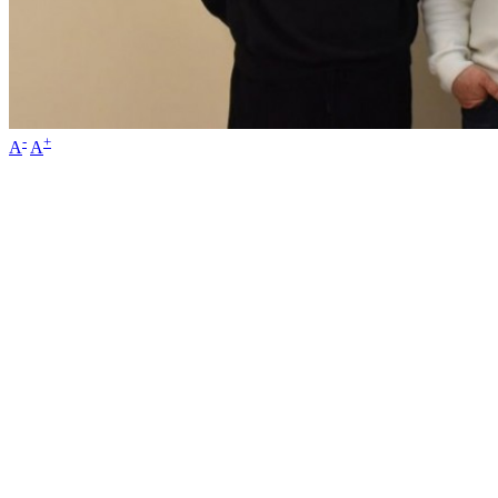
-
+
A
A