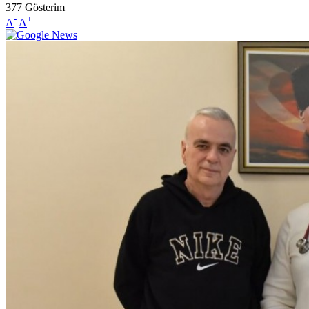
377
Gösterim
-
+
A
A