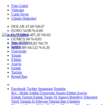
Foto Galeri
Videolar
Canlı Yayın
Günün Haberleri
DOLAR
47,60
%0,07
EURO
54,98
%-0,06
G.ALTIN
6.497,26
%0,02
GÜMÜŞ
94
%-0,83
İlçe - Belde
IMKB
13.798,82
%0,70
Sağlık
BITCOIN
64.522
%-0,26
Üniversite
Yaşam
Eğitim
Asayiş
Emlak
Turizm
Resmî İlan
Facebook
Twitter
Instagram
Youtube
İlçe - Belde
Sağlık
Üniversite
Yaşam
Eğitim
Asayiş
Emlak
Turizm
Emlak
Tarım Ve Sanayi
Belediye
Teknoloji
Yerel
Tanıtım
İş Dünyası
Yatırım
İlan
Gündem