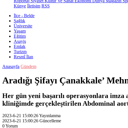
Röportaj
Siyaset
Kültür Ve Sanat
Ekonomi
Dünya
Magazin
Sp
Künye
İletişim
RSS
İlçe - Belde
Sağlık
Üniversite
Yaşam
Eğitim
Asayiş
Emlak
Turizm
Resmî İlan
Anasayfa
Gündem
Aradığı Şifayı Çanakkale’ Meh
Her gün yeni başarılı operasyonlara imza
kliniğimde gerçekleştirilen Abdominal aort
2023-6-21 15:00:26
Yayınlanma
2023-6-21 15:00:26
Güncelleme
0
Yorum