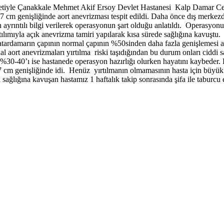
ayetiyle Çanakkale Mehmet Akif Ersoy Devlet Hastanesi Kalp Damar Ce
 cm genişliğinde aort anevrizması tespit edildi. Daha önce dış merkezd
ayrıntılı bilgi verilerek operasyonun şart olduğu anlatıldı. Operasyon
lımıyla açık anevrizma tamiri yapılarak kısa sürede sağlığına kavuştu.
ardamarın çapının normal çapının %50sinden daha fazla genişlemesi an
 aort anevrizmaları yırtılma riski taşıdığından bu durum onları ciddi sa
%30-40’ı ise hastanede operasyon hazırlığı olurken hayatını kaybeder.
7 cm genişliğinde idi. Henüz yırtılmanın olmamasının hasta için büyük
 sağlığına kavuşan hastamız 1 haftalık takip sonrasında şifa ile taburcu 