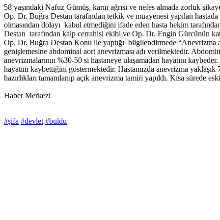
58 yaşındaki Nafuz Gümüş, karın ağrısı ve nefes almada zorluk şik
Op. Dr. Buğra Destan tarafından tetkik ve muayenesi yapılan hastada 7
olmasından dolayı kabul etmediğini ifade eden hasta hekim tarafından 
Destan tarafından kalp cerrahisi ekibi ve Op. Dr. Engin Gürcünün katı
Op. Dr. Buğra Destan Konu ile yaptığı bilgilendirmede “Anevrizma at
genişlemesine abdominal aort anevrizması adı verilmektedir. Abdominal
anevrizmalarının %30-50 si hastaneye ulaşamadan hayatını kaybeder. 
hayatını kaybettiğini göstermektedir. Hastamızda anevrizma yaklaşık 
hazırlıkları tamamlanıp açık anevrizma tamiri yapıldı. Kısa sürede eski
Haber Merkezi
#şifa
#devlet
#buldu