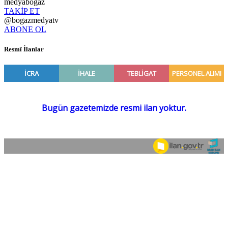
medyabogaz
TAKİP ET
@bogazmedyatv
ABONE OL
Resmî İlanlar