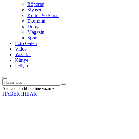
Röportaj
Siyaset
Kültür Ve Sanat
Ekonomi
Dünya
Magazin
Spor
Foto Galeri
Video
Yazarlar
Künye
İletişim
Aramak için bir kelime yazınız.
HABER İHBAR