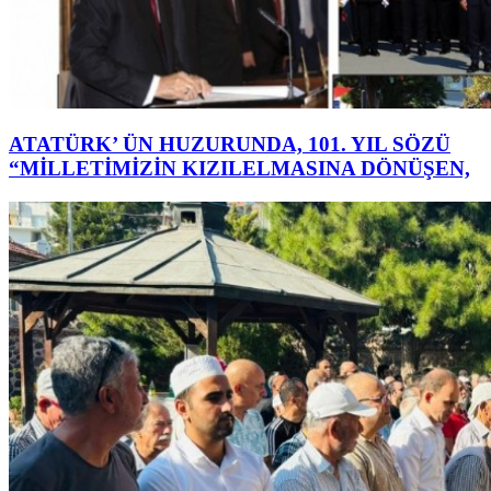
ATATÜRK’ ÜN HUZURUNDA, 101. YIL SÖZÜ
“MİLLETİMİZİN KIZILELMASINA DÖNÜŞEN,