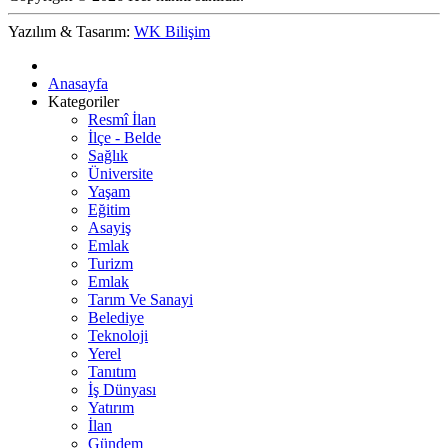
Yazılım & Tasarım:
WK Bilişim
Anasayfa
Kategoriler
Resmî İlan
İlçe - Belde
Sağlık
Üniversite
Yaşam
Eğitim
Asayiş
Emlak
Turizm
Emlak
Tarım Ve Sanayi
Belediye
Teknoloji
Yerel
Tanıtım
İş Dünyası
Yatırım
İlan
Gündem