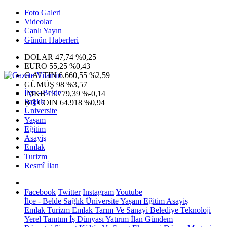
Foto Galeri
Videolar
Canlı Yayın
Günün Haberleri
DOLAR
47,74
%0,25
EURO
55,25
%0,43
G.ALTIN
6.660,55
%2,59
GÜMÜŞ
98
%3,57
İlçe - Belde
IMKB
13.779,39
%-0,14
Sağlık
BITCOIN
64.918
%0,94
Üniversite
Yaşam
Eğitim
Asayiş
Emlak
Turizm
Resmî İlan
Facebook
Twitter
Instagram
Youtube
İlçe - Belde
Sağlık
Üniversite
Yaşam
Eğitim
Asayiş
Emlak
Turizm
Emlak
Tarım Ve Sanayi
Belediye
Teknoloji
Yerel
Tanıtım
İş Dünyası
Yatırım
İlan
Gündem