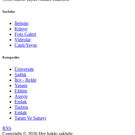
Sayfalar
İletişim
Künye
Foto Galeri
Videolar
Canlı Yayın
Kategoriler
Üniversite
Sağlık
İlçe - Belde
Yaşam
Eğitim
Asayiş
Emlak
Turizm
Emlak
Tarım Ve Sanayi
RSS
Copyright © 2026 Her hakkı saklıdır.