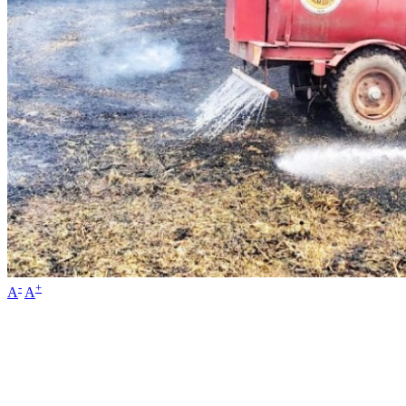
-
+
A
A