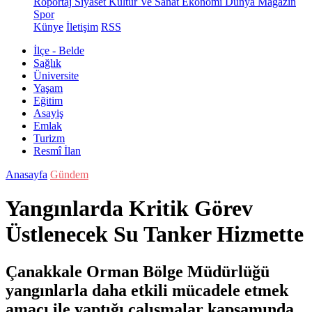
Röportaj
Siyaset
Kültür Ve Sanat
Ekonomi
Dünya
Magazin
Spor
Künye
İletişim
RSS
İlçe - Belde
Sağlık
Üniversite
Yaşam
Eğitim
Asayiş
Emlak
Turizm
Resmî İlan
Anasayfa
Gündem
Yangınlarda Kritik Görev
Üstlenecek Su Tanker Hizmette
Çanakkale Orman Bölge Müdürlüğü
yangınlarla daha etkili mücadele etmek
amacı ile yaptığı çalışmalar kapsamında