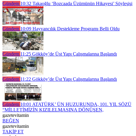
Gündem
10:32
Takaoğlu ‘Bozcaada Üzümünün Hikayesi’ Söyleşişi
Gündem
10:09
Hayvancılık Destekleme Programı Belli Oldu
Gündem
11:25
Gökköy’de Üst Yapı Çalışmalarına Başlandı
Gündem
11:22
Gökköy’de Üst Yapı Çalışmalarına Başlandı
Gündem
10:01
ATATÜRK’ ÜN HUZURUNDA, 101. YIL SÖZÜ
“MİLLETİMİZİN KIZILELMASINA DÖNÜŞEN,
gazetevitamin
BEĞEN
gazetevitamin
TAKİP ET