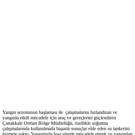
Yangın sezonunun başlaması ile çalışmalarını hızlandıran ve
yangınla etkili mücadele için araç ve gereçlerini güçlendiren
Çanakkale Orman Bölge Müdürlüğü, özellikle soğutma
çalışmalarında kullanılmada başarılı sonuçlar elde eden su tankerini
hizmete soktu. Yangınlarla kısa sürede mücadele etmek ve yangınları