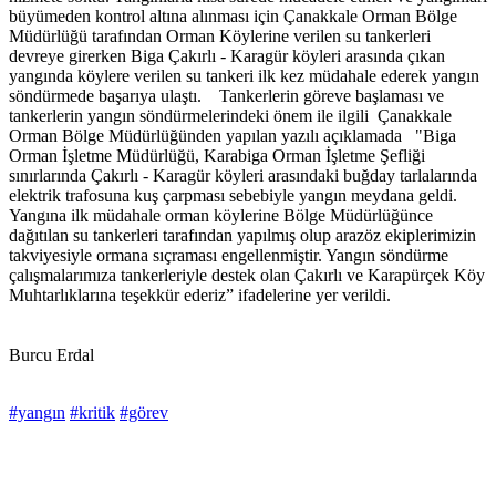
büyümeden kontrol altına alınması için Çanakkale Orman Bölge
Müdürlüğü tarafından Orman Köylerine verilen su tankerleri
devreye girerken Biga Çakırlı - Karagür köyleri arasında çıkan
yangında köylere verilen su tankeri ilk kez müdahale ederek yangın
söndürmede başarıya ulaştı. Tankerlerin göreve başlaması ve
tankerlerin yangın söndürmelerindeki önem ile ilgili Çanakkale
Orman Bölge Müdürlüğünden yapılan yazılı açıklamada "Biga
Orman İşletme Müdürlüğü, Karabiga Orman İşletme Şefliği
sınırlarında Çakırlı - Karagür köyleri arasındaki buğday tarlalarında
elektrik trafosuna kuş çarpması sebebiyle yangın meydana geldi.
Yangına ilk müdahale orman köylerine Bölge Müdürlüğünce
dağıtılan su tankerleri tarafından yapılmış olup arazöz ekiplerimizin
takviyesiyle ormana sıçraması engellenmiştir. Yangın söndürme
çalışmalarımıza tankerleriyle destek olan Çakırlı ve Karapürçek Köy
Muhtarlıklarına teşekkür ederiz” ifadelerine yer verildi.
Burcu Erdal
#yangın
#kritik
#görev