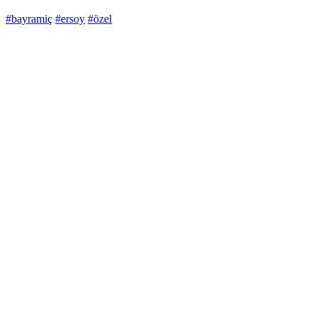
#bayramiç
#ersoy
#özel