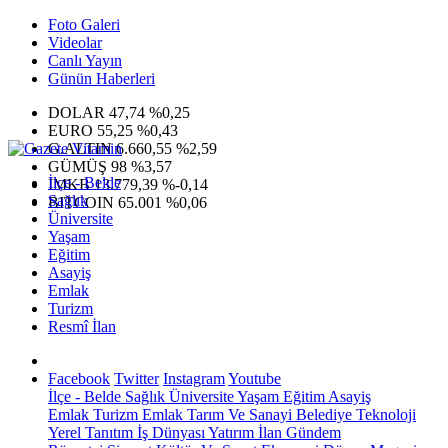
Foto Galeri
Videolar
Canlı Yayın
Günün Haberleri
DOLAR
47,74
%0,25
EURO
55,25
%0,43
G.ALTIN
6.660,55
%2,59
GÜMÜŞ
98
%3,57
İlçe - Belde
IMKB
13.779,39
%-0,14
Sağlık
BITCOIN
65.001
%0,06
Üniversite
Yaşam
Eğitim
Asayiş
Emlak
Turizm
Resmî İlan
Facebook
Twitter
Instagram
Youtube
İlçe - Belde
Sağlık
Üniversite
Yaşam
Eğitim
Asayiş
Emlak
Turizm
Emlak
Tarım Ve Sanayi
Belediye
Teknoloji
Yerel
Tanıtım
İş Dünyası
Yatırım
İlan
Gündem