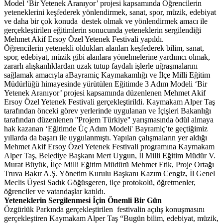
Model ‘Bir Yetenek Aranıyor’ projesi kapsamında Öğrencilerin
yeteneklerini keşfederek yönlendirmek, sanat, spor, müzik, edebiyat
ve daha bir çok konuda destek olmak ve yönlendirmek amacı ile
gerçekleştirilen eğitimlerin sonucunda yeteneklerin sergilendiği
Mehmet Akif Ersoy Özel Yetenek Festivali yapıldı.
Öğrencilerin yetenekli oldukları alanları keşfederek bilim, sanat,
spor, edebiyat, müzik gibi alanlara yönelmelerine yardımcı olmak,
zararlı alışkanlıklardan uzak tutup faydalı işlerle uğraşmalarını
sağlamak amacıyla aBayramiç Kaymakamlığı ve İlçe Milli Eğitim
Müdürlüğü himayesinde yürütülen Eğitimde 3 Adım Modeli ‘Bir
Yetenek Aranıyor’ projesi kapsamında düzenlenen Mehmet Akif
Ersoy Özel Yetenek Festivali gerçekleştirildi. Kaymakam Alper Taş
tarafından önceki görev yerlerinde uygulanan ve İçişleri Bakanlığı
tarafından düzenlenen ''Projem Türkiye'' yarışmasında ödül almaya
hak kazanan ‘Eğitimde Üç Adım Modeli' Bayramiç’te geçtiğimiz
yıllarda da başarı ile uygulanmıştı. Yapılan çalışmaların yer aldığı
Mehmet Akif Ersoy Özel Yetenek Festivali programına Kaymakam
Alper Taş, Belediye Başkanı Mert Uygun, İl Milli Eğitim Müdür V.
Murat Büyük, İlçe Milli Eğitim Müdürü Mehmet Etik, Proje Ortağı
Truva Bakır A.Ş. Yönetim Kurulu Başkanı Kazım Cengiz, İl Genel
Meclis Üyesi Sadık Göğüsgeren, ilçe protokolü, öğretmenler,
öğrenciler ve vatandaşlar katıldı.
Yeteneklerin Sergilenmesi İçin Önemli Bir Gün
Özgürlük Parkında gerçekleştirilen festivalin açılış konuşmasını
gerçekleştiren Kaymakam Alper Taş “Bugün bilim, edebiyat, müzik,