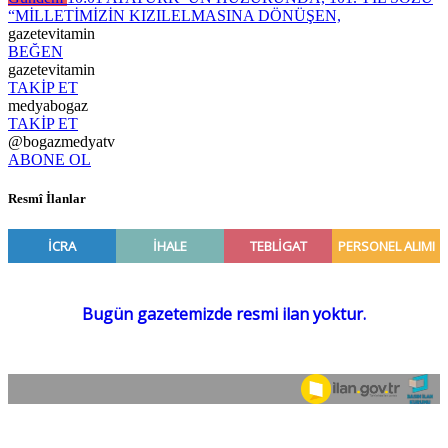
“MİLLETİMİZİN KIZILELMASINA DÖNÜŞEN,
gazetevitamin
BEĞEN
gazetevitamin
TAKİP ET
medyabogaz
TAKİP ET
@bogazmedyatv
ABONE OL
Resmî İlanlar