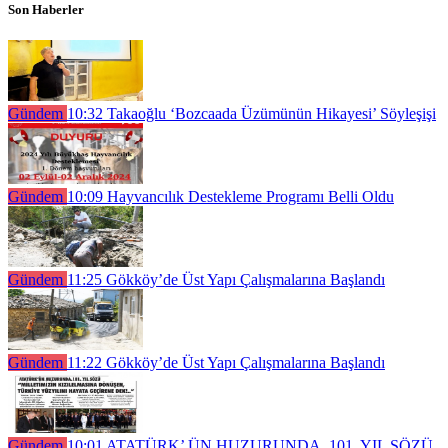
Son Haberler
Gündem
10:32
Takaoğlu ‘Bozcaada Üzümünün Hikayesi’ Söyleşişi
Gündem
10:09
Hayvancılık Destekleme Programı Belli Oldu
Gündem
11:25
Gökköy’de Üst Yapı Çalışmalarına Başlandı
Gündem
11:22
Gökköy’de Üst Yapı Çalışmalarına Başlandı
Gündem
10:01
ATATÜRK’ ÜN HUZURUNDA, 101. YIL SÖZÜ