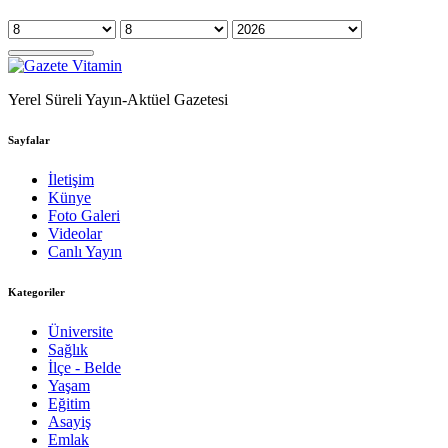
Yerel Süreli Yayın-Aktüel Gazetesi
Sayfalar
İletişim
Künye
Foto Galeri
Videolar
Canlı Yayın
Kategoriler
Üniversite
Sağlık
İlçe - Belde
Yaşam
Eğitim
Asayiş
Emlak