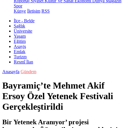
Röportaj
Siyaset
Kültür Ve Sanat
Ekonomi
Dünya
Magazin
Spor
Künye
İletişim
RSS
İlçe - Belde
Sağlık
Üniversite
Yaşam
Eğitim
Asayiş
Emlak
Turizm
Resmî İlan
Anasayfa
Gündem
Bayramiç’te Mehmet Akif
Ersoy Özel Yetenek Festivali
Gerçekleştirildi
Bir Yetenek Aranıyor’ projesi