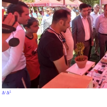
-
+
A
A