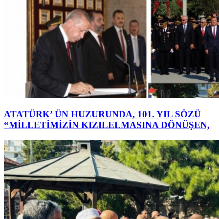
ATATÜRK’ ÜN HUZURUNDA, 101. YIL SÖZÜ
“MİLLETİMİZİN KIZILELMASINA DÖNÜŞEN,