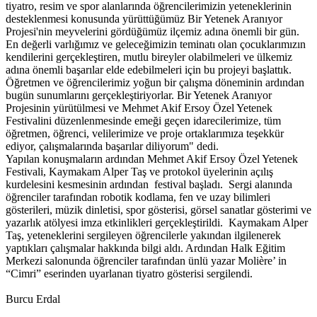
tiyatro, resim ve spor alanlarında öğrencilerimizin yeteneklerinin
desteklenmesi konusunda yürüttüğümüz Bir Yetenek Aranıyor
Projesi'nin meyvelerini gördüğümüz ilçemiz adına önemli bir gün.
En değerli varlığımız ve geleceğimizin teminatı olan çocuklarımızın
kendilerini gerçekleştiren, mutlu bireyler olabilmeleri ve ülkemiz
adına önemli başarılar elde edebilmeleri için bu projeyi başlattık.
Öğretmen ve öğrencilerimiz yoğun bir çalışma döneminin ardından
bugün sunumlarını gerçekleştiriyorlar. Bir Yetenek Aranıyor
Projesinin yürütülmesi ve Mehmet Akif Ersoy Özel Yetenek
Festivalini düzenlenmesinde emeği geçen idarecilerimize, tüm
öğretmen, öğrenci, velilerimize ve proje ortaklarımıza teşekkür
ediyor, çalışmalarında başarılar diliyorum" dedi.
Yapılan konuşmaların ardından Mehmet Akif Ersoy Özel Yetenek
Festivali, Kaymakam Alper Taş ve protokol üyelerinin açılış
kurdelesini kesmesinin ardından festival başladı. Sergi alanında
öğrenciler tarafından robotik kodlama, fen ve uzay bilimleri
gösterileri, müzik dinletisi, spor gösterisi, görsel sanatlar gösterimi ve
yazarlık atölyesi imza etkinlikleri gerçekleştirildi. Kaymakam Alper
Taş, yeteneklerini sergileyen öğrencilerle yakından ilgilenerek
yaptıkları çalışmalar hakkında bilgi aldı. Ardından Halk Eğitim
Merkezi salonunda öğrenciler tarafından ünlü yazar Molière’ in
“Cimri” eserinden uyarlanan tiyatro gösterisi sergilendi.
Burcu Erdal