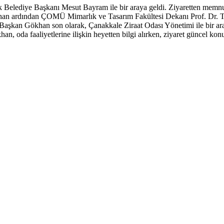
k Belediye Başkanı Mesut Bayram ile bir araya geldi. Ziyaretten me
khan ardından ÇOMÜ Mimarlık ve Tasarım Fakültesi Dekanı Prof. Dr. Tüla
. Başkan Gökhan son olarak, Çanakkale Ziraat Odası Yönetimi ile bir 
, oda faaliyetlerine ilişkin heyetten bilgi alırken, ziyaret güncel konular