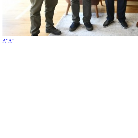
-
+
A
A