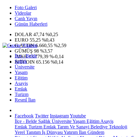
Foto Galeri
Videolar
Canlı Yayın
Günün Haberleri
DOLAR
47,74
%0,25
EURO
55,25
%0,43
G.ALTIN
6.660,55
%2,59
GÜMÜŞ
98
%3,57
İlçe - Belde
IMKB
13.779,39
%-0,14
Sağlık
BITCOIN
65.156
%0,14
Üniversite
Yaşam
Eğitim
Asayiş
Emlak
Turizm
Resmî İlan
Facebook
Twitter
Instagram
Youtube
İlçe - Belde
Sağlık
Üniversite
Yaşam
Eğitim
Asayiş
Emlak
Turizm
Emlak
Tarım Ve Sanayi
Belediye
Teknoloji
Yerel
Tanıtım
İş Dünyası
Yatırım
İlan
Gündem