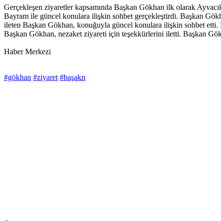
Gerçekleşen ziyaretler kapsamında Başkan Gökhan ilk olarak Ayvacı
Bayram ile güncel konulara ilişkin sohbet gerçekleştirdi. Başkan Gö
ileten Başkan Gökhan, konuğuyla güncel konulara ilişkin sohbet etti
Başkan Gökhan, nezaket ziyareti için teşekkürlerini iletti. Başkan Gökhan
Haber Merkezi
#gökhan
#ziyaret
#başakn