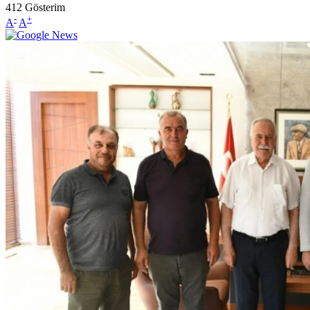
412
Gösterim
-
+
A
A