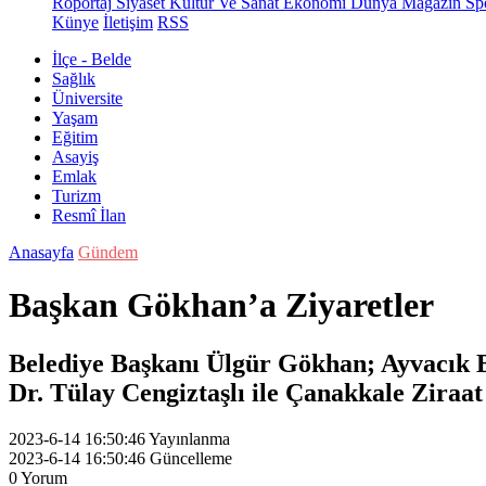
Röportaj
Siyaset
Kültür Ve Sanat
Ekonomi
Dünya
Magazin
Sp
Künye
İletişim
RSS
İlçe - Belde
Sağlık
Üniversite
Yaşam
Eğitim
Asayiş
Emlak
Turizm
Resmî İlan
Anasayfa
Gündem
Başkan Gökhan’a Ziyaretler
Belediye Başkanı Ülgür Gökhan; Ayvacık 
Dr. Tülay Cengiztaşlı ile Çanakkale Ziraa
2023-6-14 16:50:46
Yayınlanma
2023-6-14 16:50:46
Güncelleme
0
Yorum