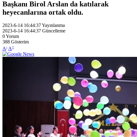
Başkanı Birol Arslan da katılarak
heyecanlarına ortak oldu.
2023-6-14 16:44:37
Yayınlanma
2023-6-14 16:44:37
Güncelleme
0
Yorum
388
Gösterim
-
+
A
A