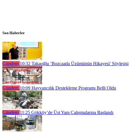
Son Haberler
Gündem
10:32
Takaoğlu ‘Bozcaada Üzümünün Hikayesi’ Söyleşişi
Gündem
10:09
Hayvancılık Destekleme Programı Belli Oldu
Gündem
11:25
Gökköy’de Üst Yapı Çalışmalarına Başlandı