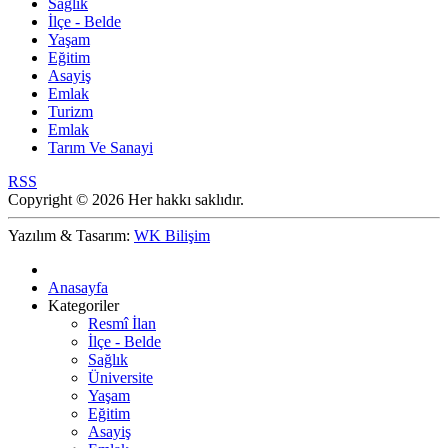
Sağlık
İlçe - Belde
Yaşam
Eğitim
Asayiş
Emlak
Turizm
Emlak
Tarım Ve Sanayi
RSS
Copyright © 2026 Her hakkı saklıdır.
Yazılım & Tasarım:
WK Bilişim
Anasayfa
Kategoriler
Resmî İlan
İlçe - Belde
Sağlık
Üniversite
Yaşam
Eğitim
Asayiş