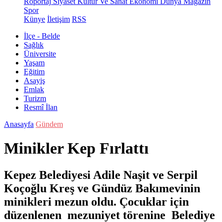
Röportaj
Siyaset
Kültür Ve Sanat
Ekonomi
Dünya
Magazin
Spor
Künye
İletişim
RSS
İlçe - Belde
Sağlık
Üniversite
Yaşam
Eğitim
Asayiş
Emlak
Turizm
Resmî İlan
Anasayfa
Gündem
Minikler Kep Fırlattı
Kepez Belediyesi Adile Naşit ve Serpil
Koçoğlu Kreş ve Gündüz Bakımevinin
minikleri mezun oldu. Çocuklar için
düzenlenen mezuniyet törenine Belediye