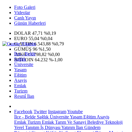
Foto Galeri
Videolar
Canlı Yayın
Günün Haberleri
DOLAR
47,71
%0,19
EURO
55,04
%0,04
G.ALTIN
6.543,88
%0,79
GÜMÜŞ
96
%1,50
İlçe - Belde
IMKB
13.798,82
%0,00
Sağlık
BITCOIN
64.232
%-1,00
Üniversite
Yaşam
Eğitim
Asayiş
Emlak
Turizm
Resmî İlan
Facebook
Twitter
Instagram
Youtube
İlçe - Belde
Sağlık
Üniversite
Yaşam
Eğitim
Asayiş
Emlak
Turizm
Emlak
Tarım Ve Sanayi
Belediye
Teknoloji
Yerel
Tanıtım
İş Dünyası
Yatırım
İlan
Gündem