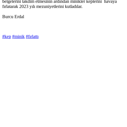
belgelerini takdim etmesinin ardından minikler keplerini havaya
fırlatarak 2023 yılı mezuniyetlerini kutladılar.
Burcu Erdal
#kep
#minik
#fırlattı