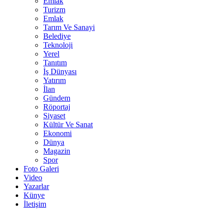
Emlak
Turizm
Emlak
Tarım Ve Sanayi
Belediye
Teknoloji
Yerel
Tanıtım
İş Dünyası
Yatırım
İlan
Gündem
Röportaj
Siyaset
Kültür Ve Sanat
Ekonomi
Dünya
Magazin
Spor
Foto Galeri
Video
Yazarlar
Künye
İletişim