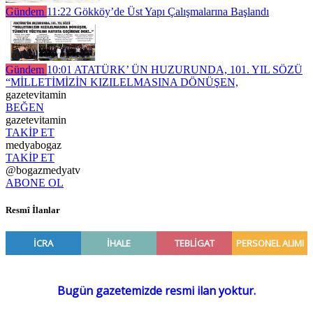
Gündem
11:22
Gökköy’de Üst Yapı Çalışmalarına Başlandı
Gündem
10:01
ATATÜRK’ ÜN HUZURUNDA, 101. YIL SÖZÜ
“MİLLETİMİZİN KIZILELMASINA DÖNÜŞEN,
gazetevitamin
BEĞEN
gazetevitamin
TAKİP ET
medyabogaz
TAKİP ET
@bogazmedyatv
ABONE OL
Resmî İlanlar