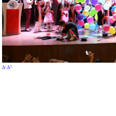
-
+
A
A