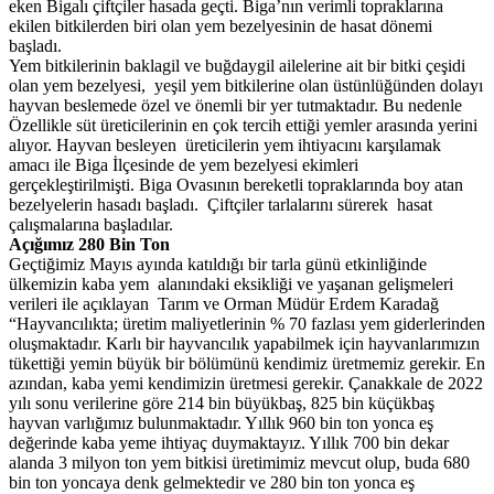
eken Bigalı çiftçiler hasada geçti. Biga’nın verimli topraklarına
ekilen bitkilerden biri olan yem bezelyesinin de hasat dönemi
başladı.
Yem bitkilerinin baklagil ve buğdaygil ailelerine ait bir bitki çeşidi
olan yem bezelyesi, yeşil yem bitkilerine olan üstünlüğünden dolayı
hayvan beslemede özel ve önemli bir yer tutmaktadır. Bu nedenle
Özellikle süt üreticilerinin en çok tercih ettiği yemler arasında yerini
alıyor. Hayvan besleyen üreticilerin yem ihtiyacını karşılamak
amacı ile Biga İlçesinde de yem bezelyesi ekimleri
gerçekleştirilmişti. Biga Ovasının bereketli topraklarında boy atan
bezelyelerin hasadı başladı. Çiftçiler tarlalarını sürerek hasat
çalışmalarına başladılar.
Açığımız 280 Bin Ton
Geçtiğimiz Mayıs ayında katıldığı bir tarla günü etkinliğinde
ülkemizin kaba yem alanındaki eksikliği ve yaşanan gelişmeleri
verileri ile açıklayan Tarım ve Orman Müdür Erdem Karadağ
“Hayvancılıkta; üretim maliyetlerinin % 70 fazlası yem giderlerinden
oluşmaktadır. Karlı bir hayvancılık yapabilmek için hayvanlarımızın
tükettiği yemin büyük bir bölümünü kendimiz üretmemiz gerekir. En
azından, kaba yemi kendimizin üretmesi gerekir. Çanakkale de 2022
yılı sonu verilerine göre 214 bin büyükbaş, 825 bin küçükbaş
hayvan varlığımız bulunmaktadır. Yıllık 960 bin ton yonca eş
değerinde kaba yeme ihtiyaç duymaktayız. Yıllık 700 bin dekar
alanda 3 milyon ton yem bitkisi üretimimiz mevcut olup, buda 680
bin ton yoncaya denk gelmektedir ve 280 bin ton yonca eş