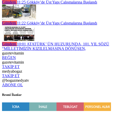
Gündem
11:25
Gökköy’de Üst Yapı Çalışmalarına Başlandı
Gündem
11:22
Gökköy’de Üst Yapı Çalışmalarına Başlandı
Gündem
10:01
ATATÜRK’ ÜN HUZURUNDA, 101. YIL SÖZÜ
“MİLLETİMİZİN KIZILELMASINA DÖNÜŞEN,
gazetevitamin
BEĞEN
gazetevitamin
TAKİP ET
medyabogaz
TAKİP ET
@bogazmedyatv
ABONE OL
Resmî İlanlar