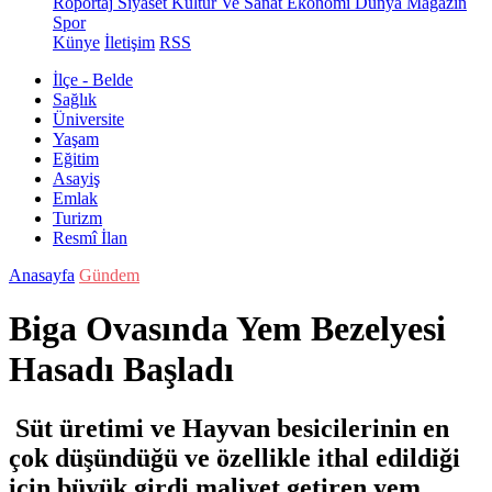
Röportaj
Siyaset
Kültür Ve Sanat
Ekonomi
Dünya
Magazin
Spor
Künye
İletişim
RSS
İlçe - Belde
Sağlık
Üniversite
Yaşam
Eğitim
Asayiş
Emlak
Turizm
Resmî İlan
Anasayfa
Gündem
Biga Ovasında Yem Bezelyesi
Hasadı Başladı
Süt üretimi ve Hayvan besicilerinin en
çok düşündüğü ve özellikle ithal edildiği
için büyük girdi maliyet getiren yem