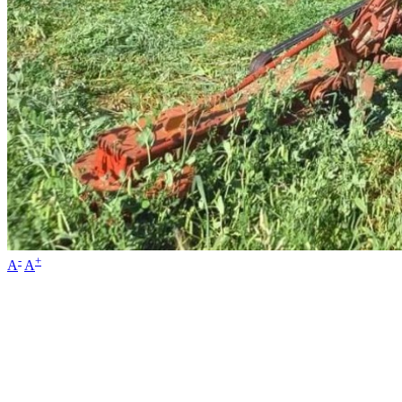
-
+
A
A