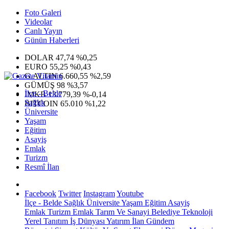
Foto Galeri
Videolar
Canlı Yayın
Günün Haberleri
DOLAR
47,74
%0,25
EURO
55,25
%0,43
G.ALTIN
6.660,55
%2,59
GÜMÜŞ
98
%3,57
İlçe - Belde
IMKB
13.779,39
%-0,14
Sağlık
BITCOIN
65.010
%1,22
Üniversite
Yaşam
Eğitim
Asayiş
Emlak
Turizm
Resmî İlan
Facebook
Twitter
Instagram
Youtube
İlçe - Belde
Sağlık
Üniversite
Yaşam
Eğitim
Asayiş
Emlak
Turizm
Emlak
Tarım Ve Sanayi
Belediye
Teknoloji
Yerel
Tanıtım
İş Dünyası
Yatırım
İlan
Gündem