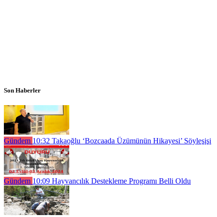
Son Haberler
Gündem
10:32
Takaoğlu ‘Bozcaada Üzümünün Hikayesi’ Söyleşişi
Gündem
10:09
Hayvancılık Destekleme Programı Belli Oldu